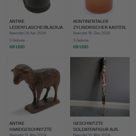
ANTIKE
KONTINENTALER
LEDERFLASCHE/BLACKJA
ZYLINDRISCHER KASTEN.
CK.
Beendet 29. Apr 2024
Beendet 18. Dez 2025
2 Gebote
3 Gebote
68 USD
68 USD
ANTIKE
GESCHNITZTE
HANDGESCHNITZTE
SOLDATENFIGUR AUS
SIGNIERTE SCHAFFIGU…
HOLZ MIT VOL…
Beendet 13. Nov 2024
Beendet 10. Mär 2024