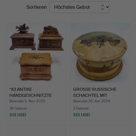
Endpreise
Sortieren
&
Valuers
*X3 ANTIKE
GROSSE RUSSISCHE
HANDGESCHNITZTE
SCHACHTEL MIT
HOLZKISTEN.
RUNDEM DECK…
Beendet 5. Nov 2025
Beendet 26. Apr 2024
36 Gebote
2 Gebote
513 USD
135 USD