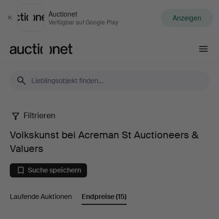
Auctionet
Anzeigen
Schließen
Verfügbar auf Google Play
Auctionet.com
Filtrieren
Volkskunst
Volkskunst bei Acreman St Auctioneers &
bei
Valuers
Acreman
Suche speichern
St
Laufende Auktionen
Endpreise
(15)
Auctioneers