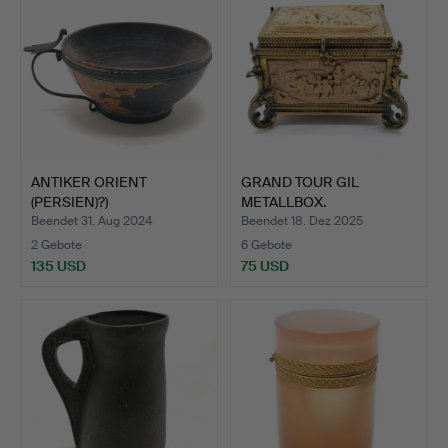
ANTIKER ORIENT
GRAND TOUR GIL
(PERSIEN)?)
METALLBOX.
GEDRECHSELTER H…
Beendet 31. Aug 2024
Beendet 18. Dez 2025
2 Gebote
6 Gebote
135 USD
75 USD