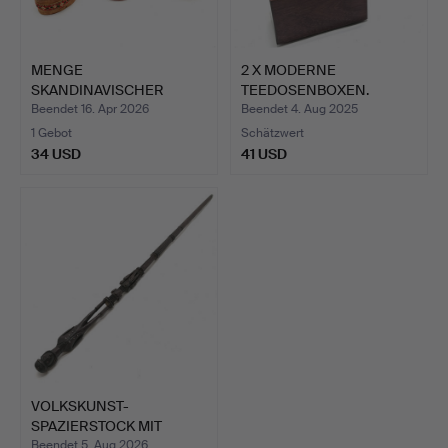
MENGE
2 X MODERNE
SKANDINAVISCHER
TEEDOSENBOXEN.
MINIATUREN//MODELLE …
Beendet 16. Apr 2026
Beendet 4. Aug 2025
1 Gebot
Schätzwert
34 USD
41 USD
VOLKSKUNST-
SPAZIERSTOCK MIT
FIGÜRLICHEN SC…
Beendet 5. Aug 2026