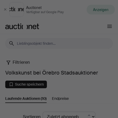
Auctionet
Anzeigen
Schließen
Verfügbar auf Google Play
Auctionet.com
Filtrieren
Volkskunst
Volkskunst bei Örebro Stadsauktioner
bei
Suche speichern
Örebro
Laufende Auktionen
(10)
Endpreise
Stadsauktioner
Laufende
Sortieren