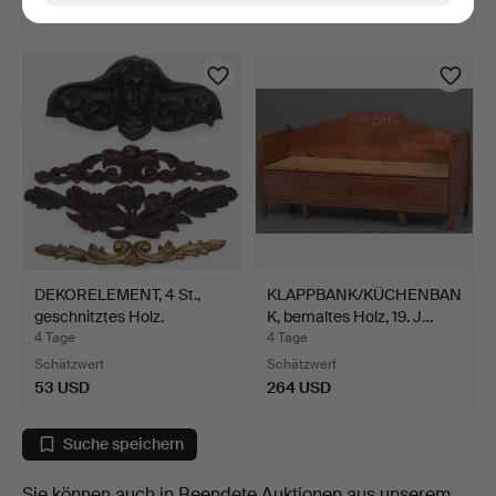
53 USD
211 USD
DEKORELEMENT, 4 St.,
KLAPPBANK/KÜCHENBAN
geschnitztes Holz.
K, bemaltes Holz, 19. J…
4 Tage
4 Tage
Schätzwert
Schätzwert
53 USD
264 USD
Suche speichern
Sie können auch in
Beendete Auktionen aus unserem