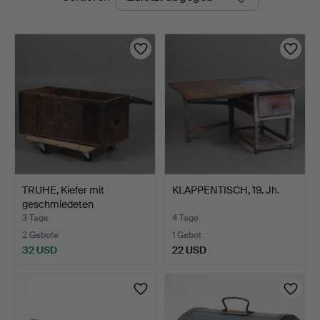
Auktionen
TRUHE, Kiefer mit
KLAPPENTISCH, 19. Jh.
geschmiedeten
Beschlägen…
3 Tage
4 Tage
2 Gebote
1 Gebot
32 USD
22 USD