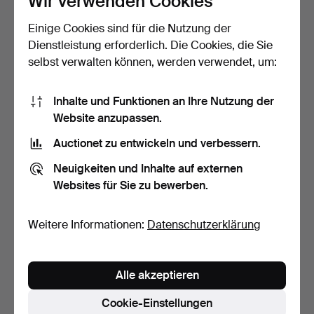
Wir verwenden Cookies
Einige Cookies sind für die Nutzung der
SPANKORB mit DECKEL.
Eckschrank und Ecktisch.
Holz mit Metallbeschl…
Bauernkunst, 19. …
Dienstleistung erforderlich. Die Cookies, die Sie
1 Tag
7 Tage
selbst verwalten können, werden verwendet, um:
Schätzwert
Schätzwert
85 USD
169 USD
Inhalte und Funktionen an Ihre Nutzung der
Website anzupassen.
Auctionet zu entwickeln und verbessern.
Neuigkeiten und Inhalte auf externen
Websites für Sie zu bewerben.
Weitere Informationen:
Datenschutzerklärung
BEMALTE HOLZMULDE,
KUBBSTOL, Kiefer, Mitte
Alle akzeptieren
Mulde 19. Jahrhundert, …
des 20. Jahrhunder…
2 Tage
3 Tage
Cookie-Einstellungen
Schätzwert
Schätzwert