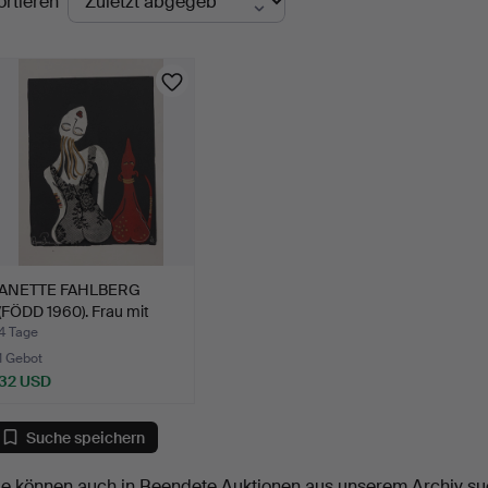
ortieren
uktionen
ANETTE FAHLBERG
(FÖDD 1960). Frau mit
Hund…
4 Tage
1 Gebot
32 USD
Suche speichern
ie können auch in
Beendete Auktionen aus unserem Archiv
su