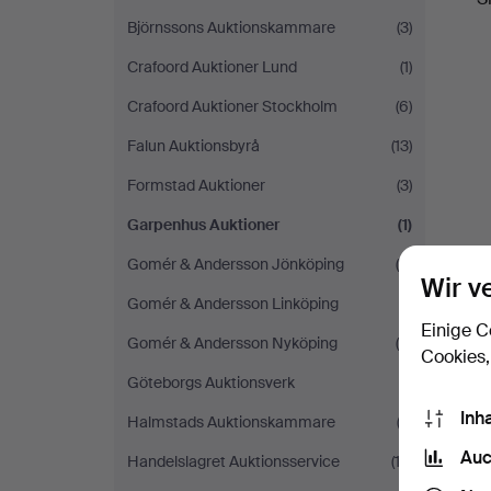
Björnssons Auktionskammare
(3)
Crafoord Auktioner Lund
(1)
Crafoord Auktioner Stockholm
(6)
Falun Auktionsbyrå
(13)
Formstad Auktioner
(3)
Garpenhus Auktioner
(1)
Gomér & Andersson Jönköping
(5)
Wir v
Gomér & Andersson Linköping
(1)
Einige C
Gomér & Andersson Nyköping
(4)
Cookies,
Göteborgs Auktionsverk
(1)
Inh
Halmstads Auktionskammare
(3)
Auc
Handelslagret Auktionsservice
(12)