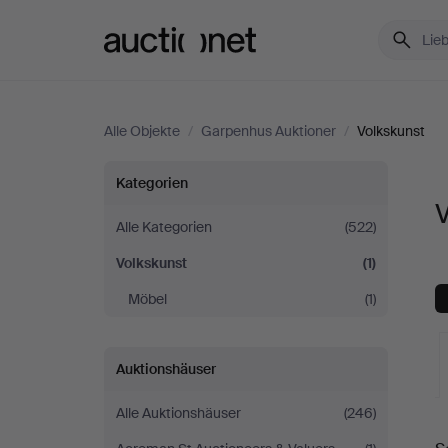
Auctionet.com
Alle Objekte
/
Garpenhus Auktioner
/
Volkskunst
Volkskunst
Kategorien
bei
Alle Kategorien
(522)
Volkskunst
(1)
Garpenhus
Möbel
(1)
Auktioner
Auktionshäuser
Alle Auktionshäuser
(246)
L