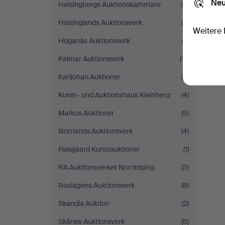
Neu
Helsingborgs Auktionskammare
(5)
Hälsinglands Auktionsverk
(8)
Weitere 
Höganäs Auktionsverk
(3)
Kalmar Auktionsverk
(17)
Karljohan Auktioner
(5)
Kunst- und Auktionshaus Kleinhenz
(4)
Markus Auktioner
(5)
Norrlands Auktionsverk
(4)
Palsgaard Kunstauktioner
(1)
RA Auktionsverket Norrköping
(5)
Roslagens Auktionsverk
(8)
Skandia Auktion
(2)
Skånes Auktionsverk
(5)