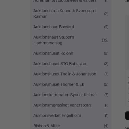
S
Acreman St Auctioneers & Valuers
(1)
A
Auktionsfirma Kenneth Svensson i
(2)
Kalmar
Auktionshaus Bossard
(2)
Auktionshaus Stuber's
(32)
Hammerschlag
Auktionshuset Kolonn
(6)
Auktionshuset STO Bohuslän
(3)
Auktionshuset Thelin & Johansson
(7)
Auktionshuset Thörner & Ek
(5)
Auktionskammaren Sydost Kalmar
(7)
Auktionsmagasinet Vänersborg
(1)
Auktionsverket Engelholm
(1)
Bishop & Miller
(4)
S