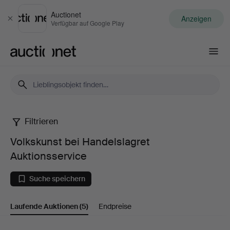
Auctionet
Anzeigen
Schließen
Verfügbar auf Google Play
Auctionet.com
Filtrieren
Volkskunst
Volkskunst bei Handelslagret
bei
Auktionsservice
Handelslagret
Suche speichern
Auktionsservice
Laufende Auktionen
(5)
Endpreise