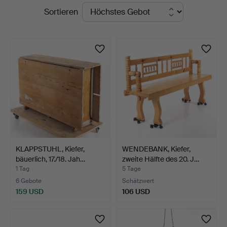
Laufende
Sortieren
Auktionen
KLAPPSTUHL, Kiefer,
WENDEBANK, Kiefer,
bäuerlich, 17./18. Jah…
zweite Hälfte des 20. J…
1 Tag
5 Tage
6 Gebote
Schätzwert
159 USD
106 USD