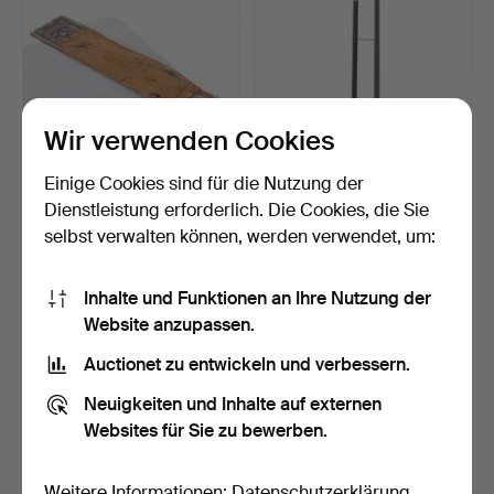
Wir verwenden Cookies
Einige Cookies sind für die Nutzung der
SKÄKTKNIV, Hälsingland,
KINDERSCHAUKEL 1800er
Dienstleistung erforderlich. Die Cookies, die Sie
1800-tal.
/ 1900er Jahre.
selbst verwalten können, werden verwendet, um:
6 Tage
7 Tage
Schätzwert
Schätzwert
64 USD
106 USD
Inhalte und Funktionen an Ihre Nutzung der
Website anzupassen.
Auctionet zu entwickeln und verbessern.
Neuigkeiten und Inhalte auf externen
Websites für Sie zu bewerben.
Weitere Informationen:
Datenschutzerklärung