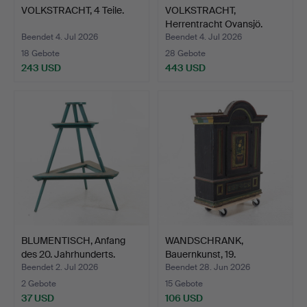
VOLKSTRACHT, 4 Teile.
VOLKSTRACHT,
Herrentracht Ovansjö.
Beendet 4. Jul 2026
Beendet 4. Jul 2026
18 Gebote
28 Gebote
243 USD
443 USD
BLUMENTISCH, Anfang
WANDSCHRANK,
des 20. Jahrhunderts.
Bauernkunst, 19.
Jahrhundert.
Beendet 2. Jul 2026
Beendet 28. Jun 2026
2 Gebote
15 Gebote
37 USD
106 USD