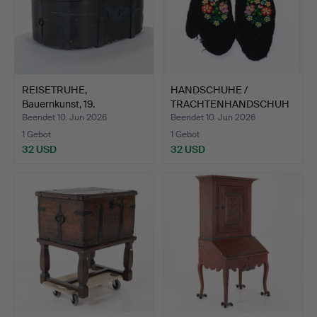
REISETRUHE,
HANDSCHUHE /
Bauernkunst, 19.
TRACHTENHANDSCHUH
Jahrhundert.
E, handbesti…
Beendet 10. Jun 2026
Beendet 10. Jun 2026
1 Gebot
1 Gebot
32 USD
32 USD