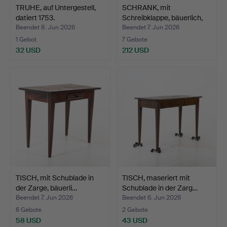
TRUHE, auf Untergestell,
SCHRANK, mit
datiert 1753.
Schreibklappe, bäuerlich,
19.…
Beendet 8. Jun 2026
Beendet 7. Jun 2026
1 Gebot
7 Gebote
32 USD
212 USD
TISCH, mit Schublade in
TISCH, maseriert mit
der Zarge, bäuerli…
Schublade in der Zarg…
Beendet 7. Jun 2026
Beendet 6. Jun 2026
6 Gebote
2 Gebote
58 USD
43 USD