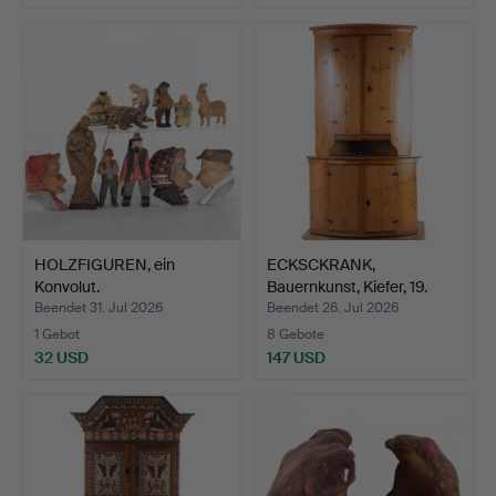
HOLZFIGUREN, ein
ECKSCKRANK,
Konvolut.
Bauernkunst, Kiefer, 19.
Jahrh…
Beendet 31. Jul 2026
Beendet 26. Jul 2026
1 Gebot
8 Gebote
32 USD
147 USD