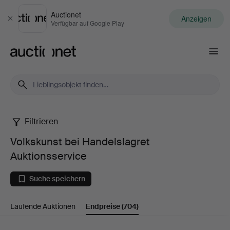
Auctionet
Anzeigen
Schließen
Verfügbar auf Google Play
Auctionet.com
Filtrieren
Volkskunst
Volkskunst bei Handelslagret
bei
Auktionsservice
Handelslagret
Suche speichern
Auktionsservice
Laufende Auktionen
Endpreise
(704)