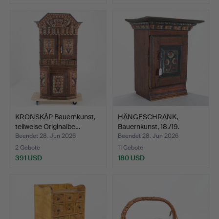
KRONSKÅP Bauernkunst,
HÄNGESCHRANK,
teilweise Originalbe…
Bauernkunst, 18./19.
Jahrhun…
Beendet 28. Jun 2026
Beendet 28. Jun 2026
2 Gebote
11 Gebote
391 USD
180 USD