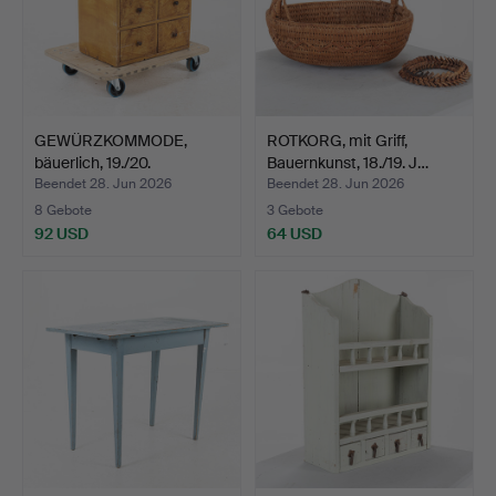
GEWÜRZKOMMODE,
ROTKORG, mit Griff,
bäuerlich, 19./20.
Bauernkunst, 18./19. J…
Jahrhund…
Beendet 28. Jun 2026
Beendet 28. Jun 2026
8 Gebote
3 Gebote
92 USD
64 USD