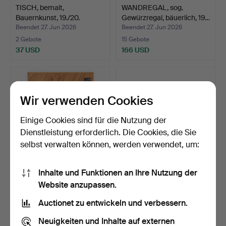
TISCH, bemalt,
WANDREGAL, sog.
Bauernkunst, 19./20.
Gewürzregal, bäuerlich, 19…
Jahrhu…
Beendet 27. Jun 2026
Beendet 27. Jun 2026
2 Gebote
15 Gebote
37 USD
166 USD
Wir verwenden Cookies
Einige Cookies sind für die Nutzung der
Dienstleistung erforderlich. Die Cookies, die Sie
selbst verwalten können, werden verwendet, um:
Inhalte und Funktionen an Ihre Nutzung der
BILD, Montage älterer
SCHREIBTISCH, erste
Website anzupassen.
Schlösser und Scharn…
Hälfte des 20. Jahrhun…
Beendet 27. Jun 2026
Beendet 19. Jun 2026
Auctionet zu entwickeln und verbessern.
1 Gebot
3 Gebote
32 USD
43 USD
Neuigkeiten und Inhalte auf externen