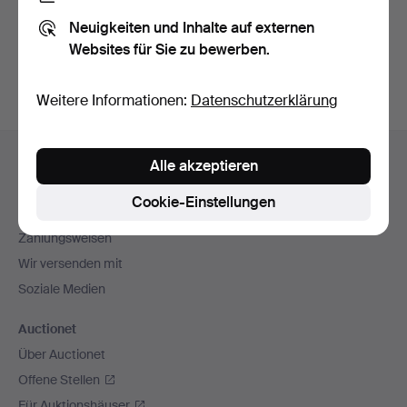
Sie können auch in
Beendete Auktionen aus unserem
Neuigkeiten und Inhalte auf externen
Archiv
suchen.
Websites für Sie zu bewerben.
Weitere Informationen:
Datenschutzerklärung
Fußzeilen-
Hilfe und Kontakt
Alle akzeptieren
Navigation
Kontakt mit dem Support aufnehmen
Cookie-Einstellungen
Alle Auktionshäuser
Zahlungsweisen
Wir versenden mit
Soziale Medien
Auctionet
Über Auctionet
Offene Stellen
Für Auktionshäuser