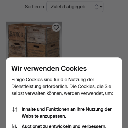
Laufende
Sortieren
Auktionen
Wir verwenden Cookies
Einige Cookies sind für die Nutzung der
FLASCHENKÄSTEN, 6
Dienstleistung erforderlich. Die Cookies, die Sie
Teile, Kiefer, frühes 20…
selbst verwalten können, werden verwendet, um:
4 Tage
3 Gebote
117 USD
Inhalte und Funktionen an Ihre Nutzung der
Website anzupassen.
Suche speichern
Auctionet zu entwickeln und verbessern.