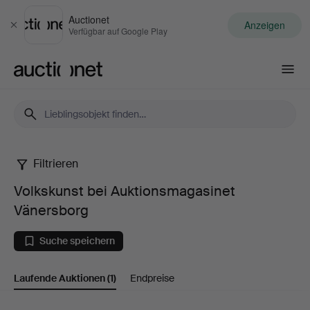
Auctionet
Anzeigen
Schließen
Verfügbar auf Google Play
Auctionet.com
Filtrieren
Volkskunst
Volkskunst bei Auktionsmagasinet
bei
Vänersborg
Auktionsmagasinet
Suche speichern
Vänersborg
Laufende Auktionen
(1)
Endpreise