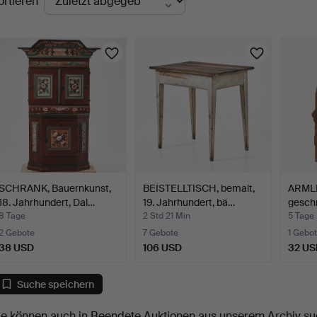
ortieren
uktionen
SCHRANK, Bauernkunst,
BEISTELLTISCH, bemalt,
ARMLE
18. Jahrhundert, Dal…
19. Jahrhundert, bä…
geschn
8 Tage
2 Std 21 Min
5 Tage
2 Gebote
7 Gebote
1 Gebot
38 USD
106 USD
32 US
Suche speichern
ie können auch in
Beendete Auktionen aus unserem Archiv
su