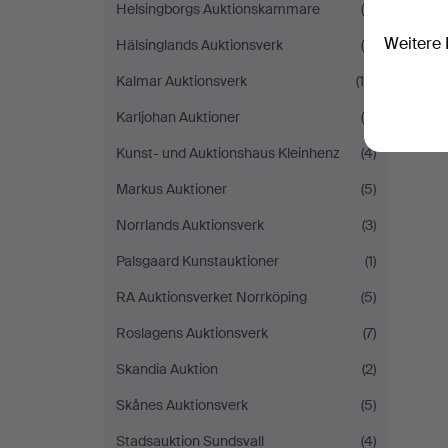
Helsingborgs Auktionskammare
(4)
Weitere 
Hälsinglands Auktionsverk
(8)
Kalmar Auktionsverk
(15)
Karljohan Auktioner
(5)
Kunst- und Auktionshaus Kleinhenz
(4)
Markus Auktioner
(5)
Norrlands Auktionsverk
(3)
Palsgaard Kunstauktioner
(1)
RA Auktionsverket Norrköping
(5)
Roslagens Auktionsverk
(7)
Skandia Auktion
(2)
Skånes Auktionsverk
(5)
Stadsauktion Sundsvall
(4)