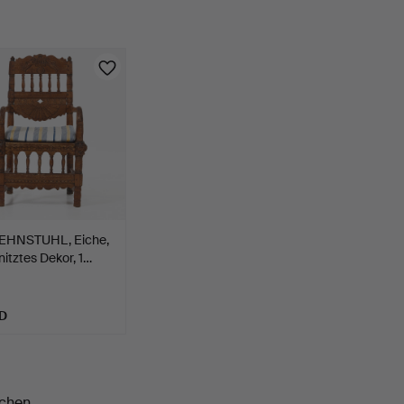
HNSTUHL, Eiche,
itztes Dekor, 1…
D
chen.