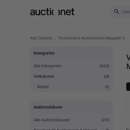
Auctionet.com
Alle Objekte
/
Stockholms Auktionsverk Magasin 5
/
Volkskunst
Kategorien
V
bei
Alle Kategorien
(693)
Volkskunst
(3)
Stockholms
Möbel
(3)
Auktionsverk
Magasin
Auktionshäuser
5
Alle Auktionshäuser
(231)
L