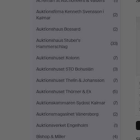
S
Acreman St Auctioneers & Valuers
(1)
A
Auktionsfirma Kenneth Svensson i
(2)
Kalmar
Auktionshaus Bossard
(2)
Auktionshaus Stuber's
(33)
Hammerschlag
Auktionshuset Kolonn
(7)
Auktionshuset STO Bohuslän
(3)
Auktionshuset Thelin & Johansson
(7)
Auktionshuset Thörner & Ek
(5)
Auktionskammaren Sydost Kalmar
(7)
Auktionsmagasinet Vänersborg
(2)
Auktionsverket Engelholm
(1)
Bishop & Miller
(4)
S