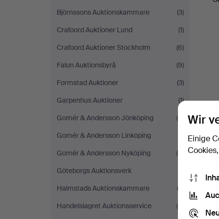
Björnssons Auktionskammare
(3)
Crafoord Auktioner Lund
(1)
Crafoord Auktioner Stockholm
(6)
Falun Auktionsbyrå
(9)
Formstad Auktioner
(3)
Garpenhus Auktioner
(1)
Wir v
Gomér & Andersson Jönköping
(5)
Gomér & Andersson Linköping
(1)
Einige C
Cookies,
Gomér & Andersson Nyköping
(4)
Göteborgs Auktionsverk
(1)
Inh
Halmstads Auktionskammare
(3)
Auc
Handelslagret Auktionsservice
(5)
Neu