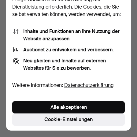
Dienstleistung erforderlich. Die Cookies, die Sie
selbst verwalten können, werden verwendet, um:
Inhalte und Funktionen an Ihre Nutzung der
Website anzupassen.
Auctionet zu entwickeln und verbessern.
ECKSCARIN, bemalt,
STRÅLARBORD,
Neuigkeiten und Inhalte auf externen
Bauernkunst, 19. Jahrhu…
Bauernkunst, bemaltes
Websites für Sie zu bewerben.
Holz, 1…
1 Tag
8 Tage
6 Gebote
Schätzwert
58 USD
317 USD
Weitere Informationen:
Datenschutzerklärung
Suche speichern
Alle akzeptieren
Sie können auch in
Beendete Auktionen aus unserem
Archiv
suchen.
Cookie-Einstellungen