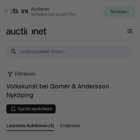
Auctionet
Anzeigen
Schließen
Verfügbar auf Google Play
Auctionet.com
Filtrieren
Volkskunst
Volkskunst bei Gomér & Andersson
bei
Nyköping
Gomér
Suche speichern
&
Laufende Auktionen
(4)
Endpreise
Andersson