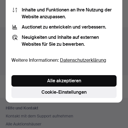
Sie können auch in
Beendete Auktionen aus unserem
Inhalte und Funktionen an Ihre Nutzung der
Archiv
suchen.
Website anzupassen.
Auctionet zu entwickeln und verbessern.
Objekte in Schweden
Neuigkeiten und Inhalte auf externen
Websites für Sie zu bewerben.
Hier sehen sie nur Auktionen in Schweden. Wir haben
Transporte zur Festpreisen für alle Objekte.
Weitere Informationen:
Datenschutzerklärung
Objekte außerhalb Schweden zeigen
Alle akzeptieren
Cookie-Einstellungen
Fußzeilen-
Hilfe und Kontakt
Navigation
Kontakt mit dem Support aufnehmen
Alle Auktionshäuser