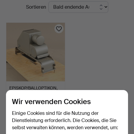
Laufende
Sortieren
Södermanlands
Auktionen
Auktionsverk
EPISKOP/BALLOPTIKON,
Ernst Leitz, Wetzlar,…
Wir verwenden Cookies
1 Tag
Schätzwert
Einige Cookies sind für die Nutzung der
53 USD
Dienstleistung erforderlich. Die Cookies, die Sie
selbst verwalten können, werden verwendet, um:
Suche speichern