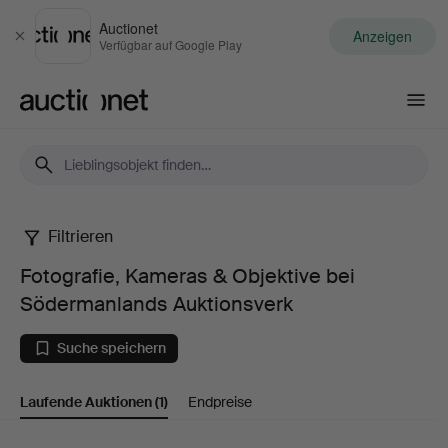
Auctionet
Anzeigen
Schließen
Verfügbar auf Google Play
Auctionet.com
Filtrieren
Fotografie,
Fotografie, Kameras & Objektive bei
Kameras
Södermanlands Auktionsverk
&
Suche speichern
Objektive
Laufende Auktionen
(1)
Endpreise
bei