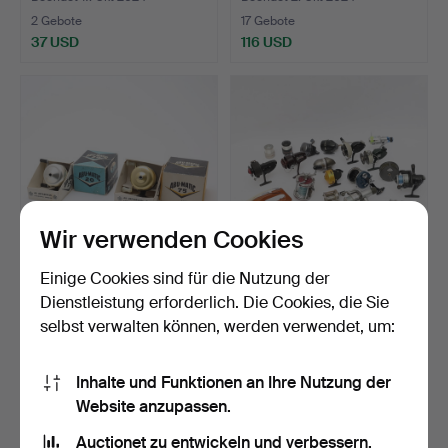
2 Gebote
17 Gebote
37 USD
116 USD
Wir verwenden Cookies
Einige Cookies sind für die Nutzung der
ANGELROLLEN, 2 Stück,
ANGELROLLEN, Kollektion,
Dienstleistung erforderlich. Die Cookies, die Sie
ABU-matic 75 & 20, A…
20 Stück, inkl. B…
selbst verwalten können, werden verwendet, um:
Beendet 25. Sep 2024
Beendet 25. Mai 2024
10 Gebote
16 Gebote
69 USD
138 USD
Inhalte und Funktionen an Ihre Nutzung der
Website anzupassen.
Auctionet zu entwickeln und verbessern.