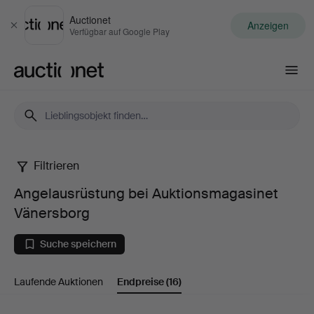
Auctionet
Anzeigen
Schließen
Verfügbar auf Google Play
Auctionet.com
Filtrieren
Angelausrüstung
Angelausrüstung bei Auktionsmagasinet
bei
Vänersborg
Auktionsmagasinet
Suche speichern
Vänersborg
Laufende Auktionen
Endpreise
(16)