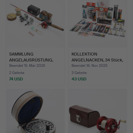
SAMMLUNG
KOLLEKTION
ANGELAUSRÜSTUNG,
ANGELNACKEN, 34 Stück,
Ambassadeur 6500…
viele in…
Beendet 15. Mär 2026
Beendet 16. Nov 2025
2 Gebote
3 Gebote
74 USD
43 USD