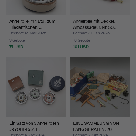
Angelrolle, mit Etui, zum
Angelrolle mit Deckel,
Fliegenfischen, …
Ambassadeur, Nr. 50…
Beendet 12. Mär 2025
Beendet 31. Jan 2025
3 Gebote
10 Gebote
74 USD
101 USD
Ein Satz von 3 Angelrollen
EINE SAMMLUNG VON
„RYOBI 455", Fi…
FANGGERÄTEN, 20.
Jahrhun…
Beendet 17. Okt 2024
Beendet 2. Okt 2024