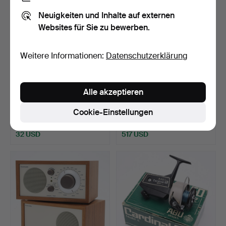
Neuigkeiten und Inhalte auf externen
Websites für Sie zu bewerben.
Weitere Informationen:
Datenschutzerklärung
Alle akzeptieren
AUSRÜSTUNG ZUM
ANGELRUTE, ABU
ANGELN.
Diplomat 662 Zoom und
Cookie-Einstellungen
Angel…
Beendet 19. Feb 2024
Beendet 19. Feb 2024
1 Gebot
25 Gebote
32 USD
517 USD