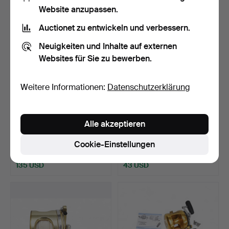
Website anzupassen.
Auctionet zu entwickeln und verbessern.
Neuigkeiten und Inhalte auf externen
Websites für Sie zu bewerben.
Weitere Informationen:
Datenschutzerklärung
DIVERSE ANGELROLLEN,
ANGELROLLE, Ryobi Alert
Alle akzeptieren
Abu Garcia, Record, H…
XS 900-L, Hochseef…
Beendet 18. Jan 2025
Beendet 16. Jan 2025
Cookie-Einstellungen
18 Gebote
2 Gebote
135 USD
43 USD