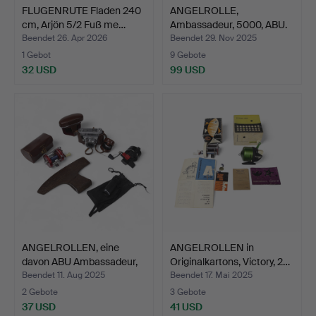
FLUGENRUTE Fladen 240
ANGELROLLE,
cm, Arjön 5/2 Fuß me…
Ambassadeur, 5000, ABU.
Beendet 26. Apr 2026
Beendet 29. Nov 2025
1 Gebot
9 Gebote
32 USD
99 USD
ANGELROLLEN, eine
ANGELROLLEN in
davon ABU Ambassadeur,
Originalkartons, Victory, 2…
B…
Beendet 11. Aug 2025
Beendet 17. Mai 2025
2 Gebote
3 Gebote
37 USD
41 USD