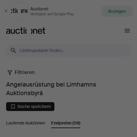
Auctionet
Anzeigen
Schließen
Verfügbar auf Google Play
Auctionet.com
Filtrieren
Angelausrüstung
Angelausrüstung bei Limhamns
bei
Auktionsbyrå
Limhamns
Suche speichern
Auktionsbyrå
Laufende Auktionen
Endpreise
(58)