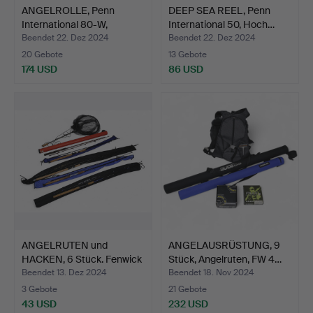
ANGELROLLE, Penn
DEEP SEA REEL, Penn
International 80-W,
International 50, Hoch…
Hochs…
Beendet 22. Dez 2024
Beendet 22. Dez 2024
20 Gebote
13 Gebote
174 USD
86 USD
ANGELRUTEN und
ANGELAUSRÜSTUNG, 9
HACKEN, 6 Stück. Fenwick
Stück, Angelruten, FW 4…
FS…
Beendet 13. Dez 2024
Beendet 18. Nov 2024
3 Gebote
21 Gebote
43 USD
232 USD