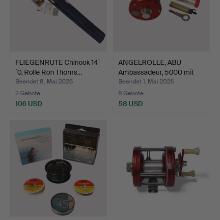
FLIEGENRUTE Chinook 14`
ANGELROLLE, ABU
´0, Rolle Ron Thoms…
Ambassadeur, 5000 mit
Orig…
Beendet 8. Mai 2026
Beendet 1. Mai 2026
2 Gebote
6 Gebote
106 USD
58 USD