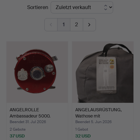
Endpreise
Sortieren
1
2
ANGELROLLE
ANGELAUSRÜSTUNG,
Ambassadeur 5000.
Wathose mit
Aufbewahrungs…
Beendet 31. Jul 2026
Beendet 5. Jun 2026
2 Gebote
1 Gebot
37 USD
32 USD