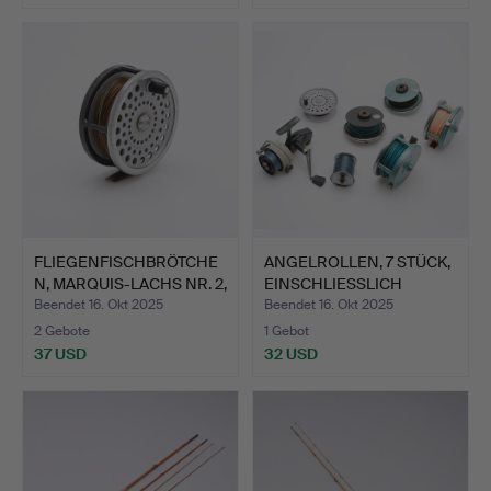
FLIEGENFISCHBRÖTCHE
ANGELROLLEN, 7 STÜCK,
N, MARQUIS-LACHS NR. 2,
EINSCHLIESSLICH
…
CARD…
Beendet 16. Okt 2025
Beendet 16. Okt 2025
2 Gebote
1 Gebot
37 USD
32 USD