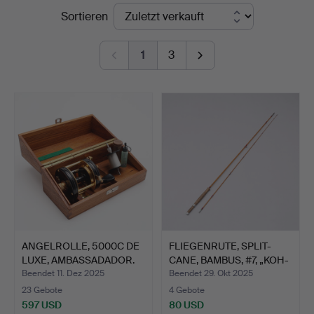
Endpreise
Sortieren
1
3
ANGELROLLE, 5000C DE
FLIEGENRUTE, SPLIT-
LUXE, AMBASSADADOR.
CANE, BAMBUS, #7, „KOH-
…
Beendet 11. Dez 2025
Beendet 29. Okt 2025
23 Gebote
4 Gebote
597 USD
80 USD