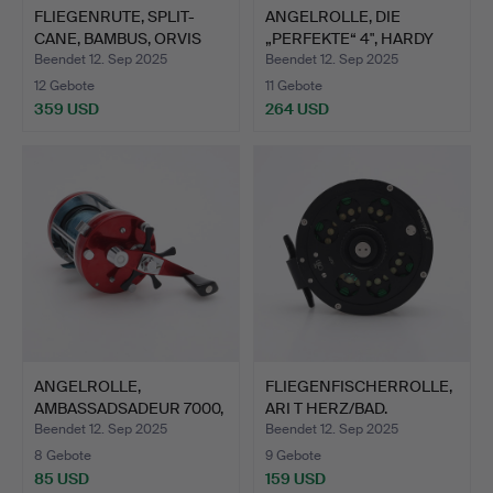
FLIEGENRUTE, SPLIT-
ANGELROLLE, DIE
CANE, BAMBUS, ORVIS
„PERFEKTE“ 4", HARDY
MDG…
BROS.…
Beendet 12. Sep 2025
Beendet 12. Sep 2025
12 Gebote
11 Gebote
359 USD
264 USD
ANGELROLLE,
FLIEGENFISCHERROLLE,
AMBASSADSADEUR 7000,
ARI T HERZ/BAD.
ABU, SCHW…
Beendet 12. Sep 2025
Beendet 12. Sep 2025
8 Gebote
9 Gebote
85 USD
159 USD