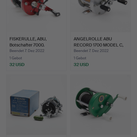
FISKERULLE, ABU,
ANGELROLLE ABU
Botschafter 7000.
RECORD 1700 MODEL C,
WOHL U…
Beendet 7. Dez 2022
Beendet 7. Dez 2022
1 Gebot
1 Gebot
32 USD
32 USD