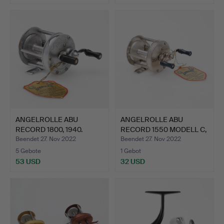
ANGELROLLE ABU
ANGELROLLE ABU
RECORD 1800, 1940.
RECORD 1550 MODELL C,
UM 19…
Beendet 27. Nov 2022
Beendet 27. Nov 2022
5 Gebote
1 Gebot
53 USD
32 USD