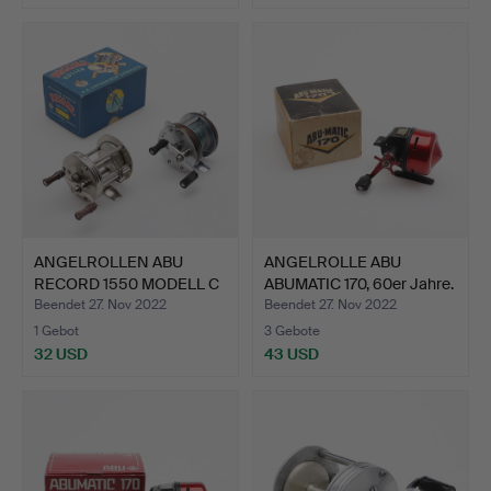
ANGELROLLEN ABU
ANGELROLLE ABU
RECORD 1550 MODELL C
ABUMATIC 170, 60er Jahre.
UND E…
Beendet 27. Nov 2022
Beendet 27. Nov 2022
1 Gebot
3 Gebote
32 USD
43 USD