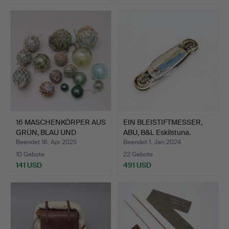
16 MASCHENKÖRPER AUS
EIN BLEISTIFTMESSER,
GRÜN, BLAU UND
ABU, B&L Eskilstuna.
BERNST…
Beendet 18. Apr 2025
Beendet 1. Jan 2024
10 Gebote
22 Gebote
141 USD
491 USD