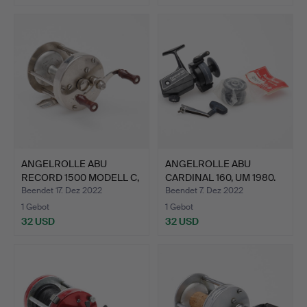
ANGELROLLE ABU
ANGELROLLE ABU
RECORD 1500 MODELL C,
CARDINAL 160, UM 1980.
1950e…
Beendet 17. Dez 2022
Beendet 7. Dez 2022
1 Gebot
1 Gebot
32 USD
32 USD