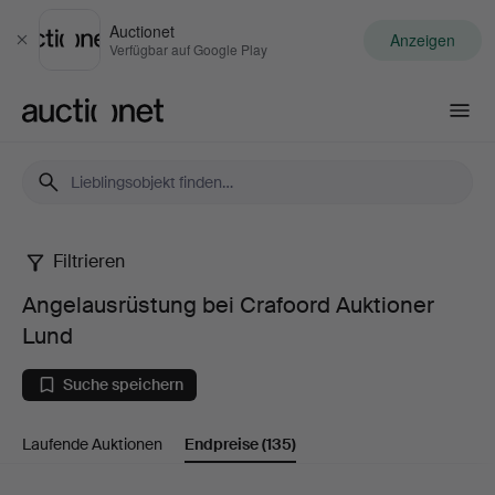
Auctionet
Anzeigen
Schließen
Verfügbar auf Google Play
Auctionet.com
Filtrieren
Angelausrüstung
Angelausrüstung bei Crafoord Auktioner
bei
Lund
Crafoord
Suche speichern
Auktioner
Laufende Auktionen
Endpreise
(135)
Lund