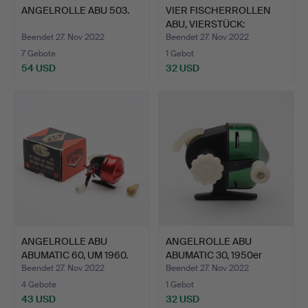
ANGELROLLE ABU 503.
VIER FISCHERROLLEN
ABU, VIERSTÜCK:
CARDINA…
Beendet 27. Nov 2022
Beendet 27. Nov 2022
7 Gebote
1 Gebot
54 USD
32 USD
ANGELROLLE ABU
ANGELROLLE ABU
ABUMATIC 60, UM 1960.
ABUMATIC 30, 1950er
Jahre.
Beendet 27. Nov 2022
Beendet 27. Nov 2022
4 Gebote
1 Gebot
43 USD
32 USD