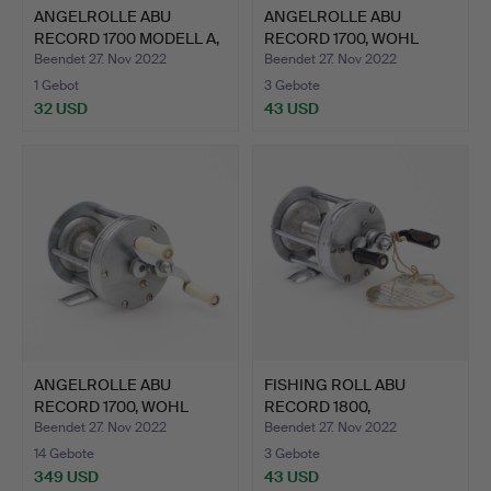
ANGELROLLE ABU
ANGELROLLE ABU
RECORD 1700 MODELL A,
RECORD 1700, WOHL
WOHL …
1950ER JA…
Beendet 27. Nov 2022
Beendet 27. Nov 2022
1 Gebot
3 Gebote
32 USD
43 USD
ANGELROLLE ABU
FISHING ROLL ABU
RECORD 1700, WOHL
RECORD 1800,
1940ER JA…
WAHRSCHEINLI…
Beendet 27. Nov 2022
Beendet 27. Nov 2022
14 Gebote
3 Gebote
349 USD
43 USD