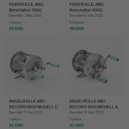
FISKERULLE, ABU,
FISKERULLE, ABU,
Botschafter 7000.
Botschafter 9000.
Beendet 1. Mär 2023
Beendet 6. Feb 2023
1 Gebot
5 Gebote
32 USD
48 USD
ANGELROLLE ABU
ANGELROLLE ABU
RECORD 1600 MODELL C,
RECORD 1600 MODELL A,
WOHL …
WOHL …
Beendet 17. Dez 2022
Beendet 17. Dez 2022
1 Gebot
1 Gebot
32 USD
32 USD