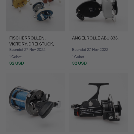
FISCHERROLLEN,
ANGELROLLE ABU 333.
VICTORY, DREI STÜCK,
WOHL U…
Beendet 27. Nov 2022
Beendet 27. Nov 2022
1 Gebot
1 Gebot
32 USD
32 USD