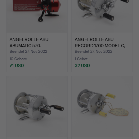
ANGELROLLE ABU
ANGELROLLE ABU
ABUMATIC 570.
RECORD 1700 MODEL C,
WOHL 1…
Beendet 27. Nov 2022
Beendet 27. Nov 2022
10 Gebote
1 Gebot
74 USD
32 USD