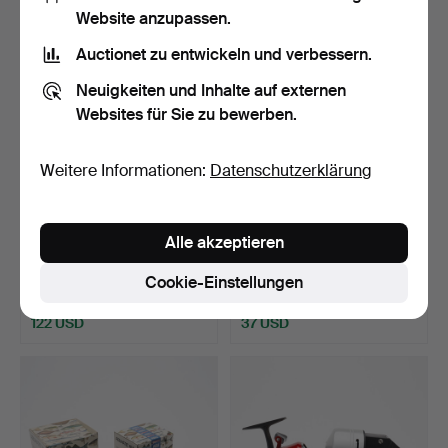
Website anzupassen.
Auctionet zu entwickeln und verbessern.
Neuigkeiten und Inhalte auf externen
Websites für Sie zu bewerben.
Weitere Informationen:
Datenschutzerklärung
VERSCHIEDENE
FISCHERROLLEN ABU
Alle akzeptieren
ANGELROLLEN USW. Ein
GARCIA, ZWEI STÜCK,
Menge, A…
KARD…
Beendet 2. Dez 2022
Beendet 27. Nov 2022
Cookie-Einstellungen
17 Gebote
2 Gebote
122 USD
37 USD