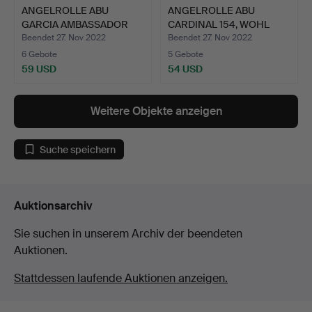
ANGELROLLE ABU
ANGELROLLE ABU
GARCIA AMBASSADOR
CARDINAL 154, WOHL
7000 C, 1…
70ER JAH…
Beendet 27. Nov 2022
Beendet 27. Nov 2022
6 Gebote
5 Gebote
59 USD
54 USD
Weitere Objekte anzeigen
Suche speichern
Auktionsarchiv
Sie suchen in unserem Archiv der beendeten
Auktionen.
Stattdessen laufende Auktionen anzeigen.