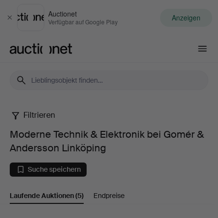
Auctionet
Anzeigen
Schließen
Verfügbar auf Google Play
Auctionet.com
Filtrieren
Moderne
Moderne Technik & Elektronik bei Gomér &
Technik
Andersson Linköping
&
Suche speichern
Elektronik
Laufende Auktionen
(5)
Endpreise
bei