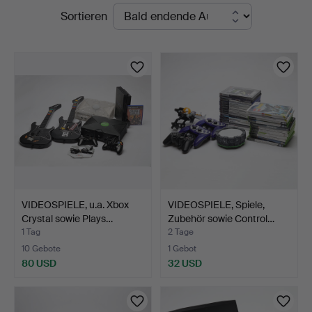
Laufende
Sortieren
Gomér
Auktionen
&
Andersson
Linköping
VIDEOSPIELE, u.a. Xbox
VIDEOSPIELE, Spiele,
Crystal sowie Plays…
Zubehör sowie Control…
1 Tag
2 Tage
10 Gebote
1 Gebot
80 USD
32 USD