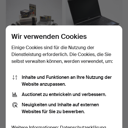
Wir verwenden Cookies
Einige Cookies sind für die Nutzung der
NINTENDO, 8-Bit und
LAPTOP, MSI, Katana A15.
Dienstleistung erforderlich. Die Cookies, die Sie
16-Bit, Entertainment …
selbst verwalten können, werden verwendet, um:
2 Tage
5 Tage
7 Gebote
11 Gebote
232 USD
496 USD
Inhalte und Funktionen an Ihre Nutzung der
Website anzupassen.
Ausgewähltes
Objekt
Auctionet zu entwickeln und verbessern.
Neuigkeiten und Inhalte auf externen
Websites für Sie zu bewerben.
Weitere Informationen:
Datenschutzerklärung