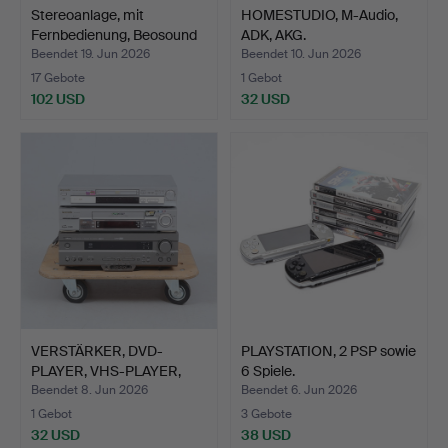
Stereoanlage, mit
HOMESTUDIO, M-Audio,
Fernbedienung, Beosound
ADK, AKG.
…
Beendet 19. Jun 2026
Beendet 10. Jun 2026
17 Gebote
1 Gebot
102 USD
32 USD
VERSTÄRKER, DVD-
PLAYSTATION, 2 PSP sowie
PLAYER, VHS-PLAYER,
6 Spiele.
Yamaha…
Beendet 8. Jun 2026
Beendet 6. Jun 2026
1 Gebot
3 Gebote
32 USD
38 USD