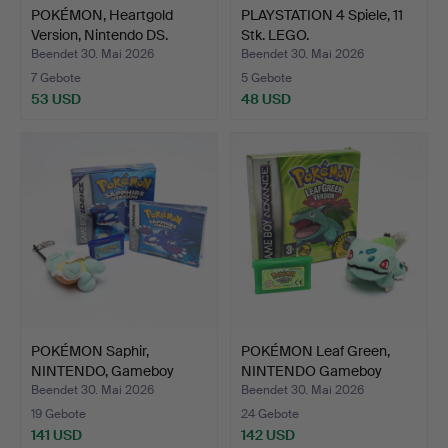
POKÉMON, Heartgold
PLAYSTATION 4 Spiele, 11
Version, Nintendo DS.
Stk. LEGO.
Beendet 30. Mai 2026
Beendet 30. Mai 2026
7 Gebote
5 Gebote
53 USD
48 USD
POKÉMON Saphir,
POKÉMON Leaf Green,
NINTENDO, Gameboy
NINTENDO Gameboy
Advance.
Advan…
Beendet 30. Mai 2026
Beendet 30. Mai 2026
19 Gebote
24 Gebote
141 USD
142 USD