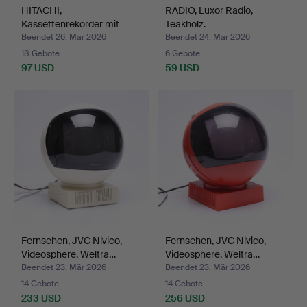
HITACHI,
RADIO, Luxor Radio,
Kassettenrekorder mit
Teakholz.
Zubehör, CP…
Beendet 26. Mär 2026
Beendet 24. Mär 2026
18 Gebote
6 Gebote
97 USD
59 USD
Fernsehen, JVC Nivico,
Fernsehen, JVC Nivico,
Videosphere, Weltra…
Videosphere, Weltra…
Beendet 23. Mär 2026
Beendet 23. Mär 2026
14 Gebote
14 Gebote
233 USD
256 USD