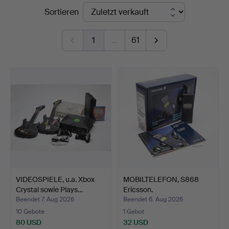
Endpreise
Sortieren
Gomér
&
1
…
61
Andersson
Linköping
VIDEOSPIELE, u.a. Xbox
MOBILTELEFON, S868
Crystal sowie Plays…
Ericsson.
Beendet 7. Aug 2026
Beendet 6. Aug 2026
10 Gebote
1 Gebot
80 USD
32 USD