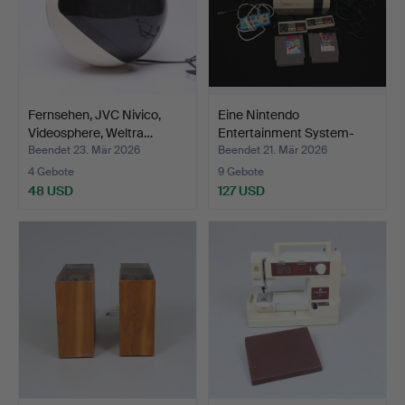
Fernsehen, JVC Nivico,
Eine Nintendo
Videosphere, Weltra…
Entertainment System-
Spielek…
Beendet 23. Mär 2026
Beendet 21. Mär 2026
4 Gebote
9 Gebote
48 USD
127 USD