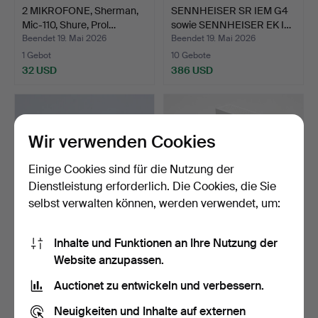
2 MIKROFONE, Sherman,
SENNHEISER SR IEM G4
Mic-110, Shure, Prol…
sowie SENNHEISER EK I…
Beendet 19. Mai 2026
Beendet 19. Mai 2026
1 Gebot
10 Gebote
32 USD
386 USD
Wir verwenden Cookies
Einige Cookies sind für die Nutzung der
Dienstleistung erforderlich. Die Cookies, die Sie
selbst verwalten können, werden verwendet, um:
Inhalte und Funktionen an Ihre Nutzung der
SMART-TV, TCL, 32, mit
X-Box, Series S, mit
Website anzupassen.
Fernbedienung.
Controller.
Beendet 12. Mai 2026
Beendet 12. Mai 2026
Auctionet zu entwickeln und verbessern.
4 Gebote
2 Gebote
48 USD
117 USD
Neuigkeiten und Inhalte auf externen