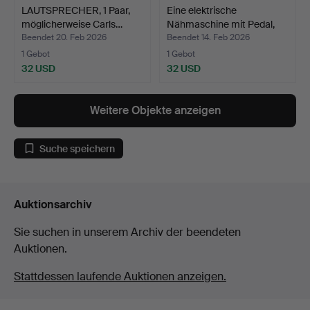
LAUTSPRECHER, 1 Paar,
Eine elektrische
möglicherweise Carls…
Nähmaschine mit Pedal,
Hu…
Beendet 20. Feb 2026
Beendet 14. Feb 2026
1 Gebot
1 Gebot
32 USD
32 USD
Weitere Objekte anzeigen
Suche speichern
Auktionsarchiv
Sie suchen in unserem Archiv der beendeten
Auktionen.
Stattdessen laufende Auktionen anzeigen.