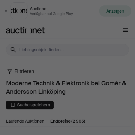
Auctionet
Anzeigen
Schließen
Verfügbar auf Google Play
Auctionet.com
Filtrieren
Moderne
Moderne Technik & Elektronik bei Gomér &
Technik
Andersson Linköping
&
Suche speichern
Elektronik
Laufende Auktionen
Endpreise
(2 905)
bei