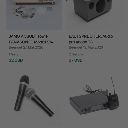
JAMO A 3SUB.1 sowie
LAUTSPRECHER, Audio
PANASONIC, Modell SA-
pro addon T3.
H…
Beendet 27. Mai 2026
Beendet 19. Mai 2026
1 Gebot
2 Gebote
32 USD
37 USD