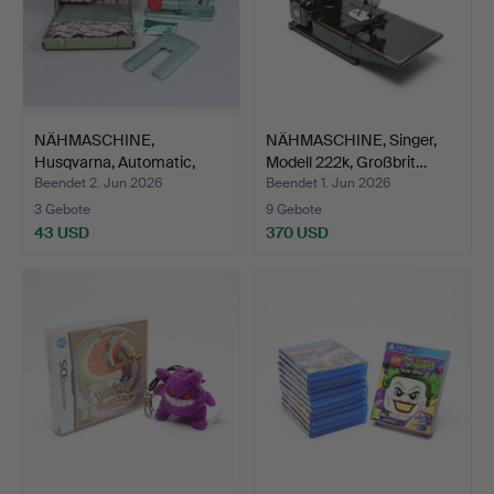
NÄHMASCHINE,
NÄHMASCHINE, Singer,
Husqvarna, Automatic,
Modell 222k, Großbrit…
Mitte/z…
Beendet 2. Jun 2026
Beendet 1. Jun 2026
3 Gebote
9 Gebote
43 USD
370 USD