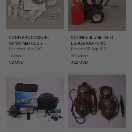
FOOD PROCESSOR,
SCHNEEBLUME, MTD -
Combi Max 650 +
E660G 10.0/71, rot.
STANDBLEND…
Beendet 11. Okt 2017
Beendet 25. Sep 2017
1 Gebot
20 Gebote
32 USD
422 USD