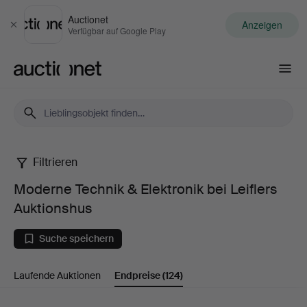
Auctionet
Anzeigen
Schließen
Verfügbar auf Google Play
Auctionet.com
Filtrieren
Moderne
Moderne Technik & Elektronik bei Leiflers
Technik
Auktionshus
&
Suche speichern
Elektronik
Laufende Auktionen
Endpreise
(124)
bei