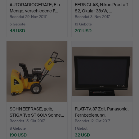
AUTORADIOGERÄTE, Ein
FERNGLAS, Nikon Prostaff
Menge, verschiedene F…
82, Okular 38xW, …
Beendet 29. Nov 2017
Beendet 3. Nov 2017
5 Gebote
13 Gebote
48 USD
201 USD
SCHNEEFRÄSE, gelb,
FLAT-TV, 37 Zoll, Panasonic,
STIGA Typ ST 601A Schne…
Fernbedienung.
Beendet 15. Okt 2017
Beendet 12. Okt 2017
8 Gebote
1 Gebot
190 USD
32 USD