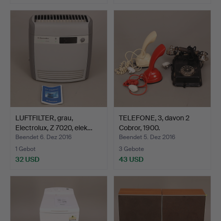
LUFTFILTER, grau,
TELEFONE, 3, davon 2
Electrolux, Z 7020, elek…
Cobror, 1900.
Beendet 6. Dez 2016
Beendet 5. Dez 2016
1 Gebot
3 Gebote
32 USD
43 USD