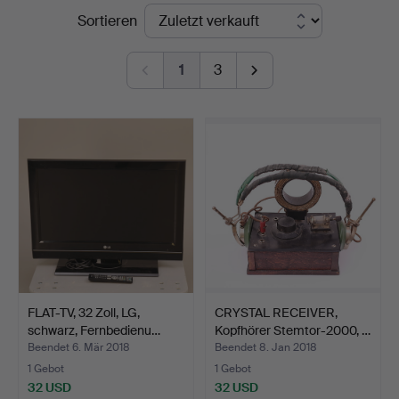
Endpreise
Sortieren
Leiflers
Auktionshus
1
3
FLAT-TV, 32 Zoll, LG,
CRYSTAL RECEIVER,
schwarz, Fernbedienu…
Kopfhörer Stemtor-2000, …
Beendet 6. Mär 2018
Beendet 8. Jan 2018
1 Gebot
1 Gebot
32 USD
32 USD