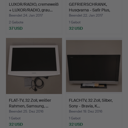
LUXOR/RADIO, cremeweiß
GEFRIERSCHRANK,
+ LUXOR/RADIO, grau…
Husqvarna - Safir Plus,
Mo…
Beendet 24. Jan 2017
Beendet 22. Jan 2017
2 Gebote
1 Gebot
37 USD
32 USD
FLAT-TV, 32 Zoll, weißer
FLACHTV, 32 Zoll, Silber,
Rahmen, Samsung, …
Sony - Bravia, K…
Beendet 25. Dez 2016
Beendet 19. Dez 2016
1 Gebot
1 Gebot
32 USD
32 USD