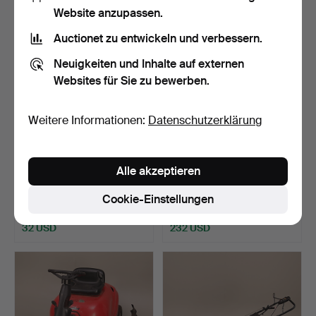
Website anzupassen.
Auctionet zu entwickeln und verbessern.
Neuigkeiten und Inhalte auf externen
Websites für Sie zu bewerben.
Weitere Informationen:
Datenschutzerklärung
BOOTSMOTOR, Suzuki -
BOOTSMOTOR, Modell
Alle akzeptieren
Japan, 19/2000er Jahr…
DT20, Suzuki - Japan, w…
Beendet 4. Jun 2017
Beendet 4. Jun 2017
Cookie-Einstellungen
1 Gebot
31 Gebote
32 USD
232 USD