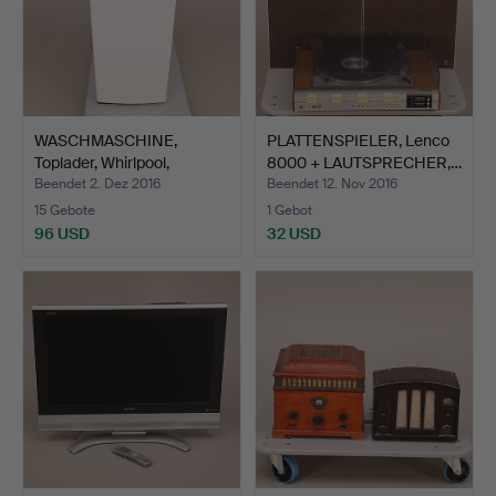
WASCHMASCHINE,
PLATTENSPIELER, Lenco
Toplader, Whirlpool,
8000 + LAUTSPRECHER,…
AWE773…
Beendet 2. Dez 2016
Beendet 12. Nov 2016
15 Gebote
1 Gebot
96 USD
32 USD