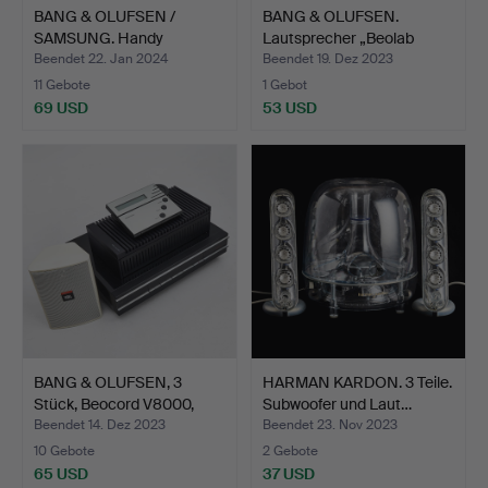
BANG & OLUFSEN /
BANG & OLUFSEN.
SAMSUNG. Handy
Lautsprecher „Beolab
„Serene“, …
3500".
Beendet 22. Jan 2024
Beendet 19. Dez 2023
11 Gebote
1 Gebot
69 USD
53 USD
BANG & OLUFSEN, 3
HARMAN KARDON. 3 Teile.
Stück, Beocord V8000,
Subwoofer und Laut…
Be…
Beendet 14. Dez 2023
Beendet 23. Nov 2023
10 Gebote
2 Gebote
65 USD
37 USD