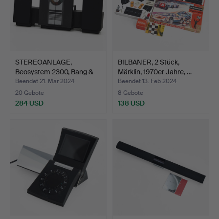
STEREOANLAGE,
BILBANER, 2 Stück,
Beosystem 2300, Bang &
Märklin, 1970er Jahre, …
Olufs…
Beendet 21. Mär 2024
Beendet 13. Feb 2024
20 Gebote
8 Gebote
284 USD
138 USD