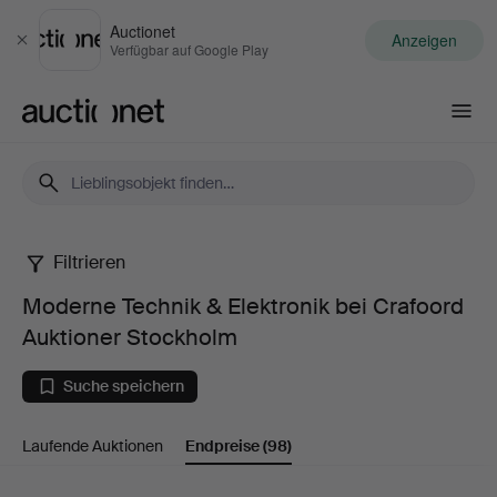
Auctionet
Anzeigen
Schließen
Verfügbar auf Google Play
Auctionet.com
Filtrieren
Moderne
Moderne Technik & Elektronik bei Crafoord
Technik
Auktioner Stockholm
&
Suche speichern
Elektronik
Laufende Auktionen
Endpreise
(98)
bei