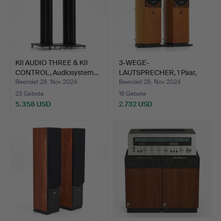
KII AUDIO THREE & KII
3-WEGE-
CONTROL, Audiosystem…
LAUTSPRECHER, 1 Paar,
„SCM40A“, Kir…
Beendet 28. Nov 2024
Beendet 28. Nov 2024
23 Gebote
19 Gebote
5.358 USD
2.732 USD