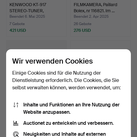
KENWOOD KT-917
FILMKAMERA, Paillard
STEREO-TUNER,
Bolex, nr 116821. Im …
Seriennummer …
Beendet 6. Mai 2025
Beendet 2. Apr 2025
7 Gebote
26 Gebote
421 USD
276 USD
Wir verwenden Cookies
Einige Cookies sind für die Nutzung der
Dienstleistung erforderlich. Die Cookies, die Sie
selbst verwalten können, werden verwendet, um:
Inhalte und Funktionen an Ihre Nutzung der
BEOSOUND Century 2651,
Ein Paar Lautsprecher,
Website anzupassen.
Radio mit integrier…
Pioneer „S-Z91", sc…
Beendet 18. Mär 2025
Beendet 5. Mär 2025
Auctionet zu entwickeln und verbessern.
4 Gebote
1 Gebot
43 USD
32 USD
Neuigkeiten und Inhalte auf externen