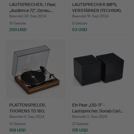
LAUTSPRECHER, 1 Paar,
LAUTSPRECHER (MP1),
„Audience 72", Dynau…
VERSTÄRKER (TECHNIK).
…
Beendet 30. Sep 2024
Beendet 16. Sep 2024
10 Gebote
5 Gebote
200 USD
53 USD
PLATTENSPIELER,
Ein Paar „OD-11" -
THORENS TD 160.
Lautsprecher, Sonab Carl…
Beendet 6. Sep 2024
Beendet 2. Sep 2024
13 Gebote
21 Gebote
158 USD
176 USD