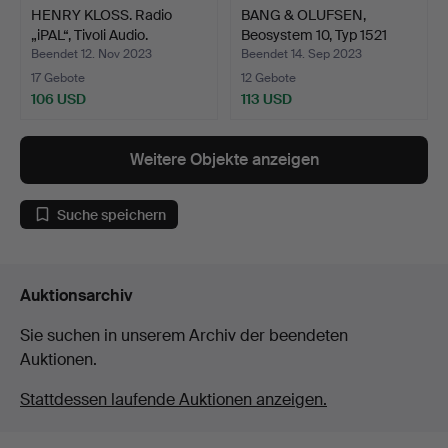
HENRY KLOSS. Radio
BANG & OLUFSEN,
„iPAL“, Tivoli Audio.
Beosystem 10, Typ 1521
Rad…
Beendet 12. Nov 2023
Beendet 14. Sep 2023
17 Gebote
12 Gebote
106 USD
113 USD
Weitere Objekte anzeigen
Suche speichern
Auktionsarchiv
Sie suchen in unserem Archiv der beendeten
Auktionen.
Stattdessen laufende Auktionen anzeigen.