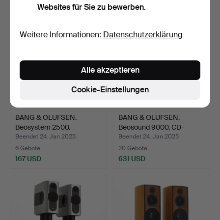
Websites für Sie zu bewerben.
Weitere Informationen:
Datenschutzerklärung
Alle akzeptieren
Cookie-Einstellungen
BANG & OLUFSEN.
BANG & OLUFSEN,
Beosystem 2500.
Beosound 9000, CD-
Wechsler.
Beendet 24. Jan 2025
Beendet 24. Jan 2025
6 Gebote
20 Gebote
167 USD
631 USD