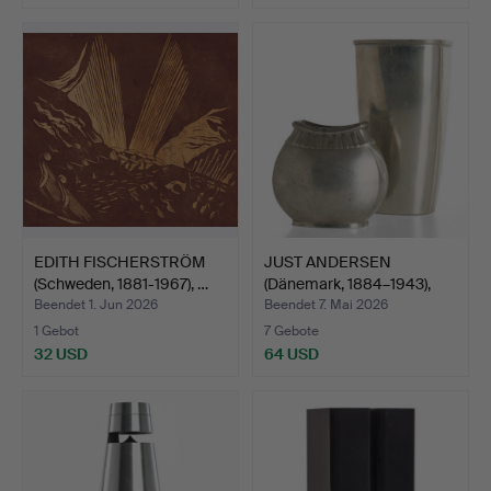
EDITH FISCHERSTRÖM
JUST ANDERSEN
(Schweden, 1881-1967), …
(Dänemark, 1884–1943),
Vasen…
Beendet 1. Jun 2026
Beendet 7. Mai 2026
1 Gebot
7 Gebote
32 USD
64 USD