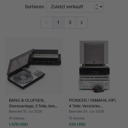
Endpreise
Sortieren
Crafoord
Auktioner
1
3
Stockholm
BANG & OLUFSEN,
PIONEER / YAMAHA. HiFi.
Stereoanlage, 3 Teile, bes…
4 Teile. Verstärke…
Beendet 10. Jul 2026
Beendet 24. Jun 2026
41 Gebote
15 Gebote
1.576 USD
235 USD