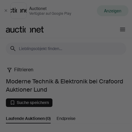
Auctionet
Anzeigen
Schließen
Verfügbar auf Google Play
Auctionet.com
Filtrieren
Moderne
Moderne Technik & Elektronik bei Crafoord
Technik
Auktioner Lund
&
Suche speichern
Elektronik
Laufende Auktionen
(0)
Endpreise
bei