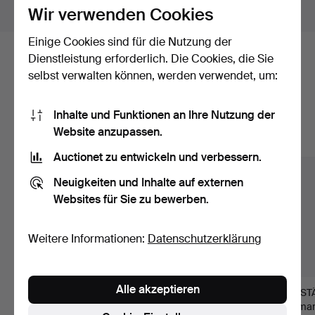
Objekte außerhalb Schweden zeigen
Wir verwenden Cookies
Einige Cookies sind für die Nutzung der
Dienstleistung erforderlich. Die Cookies, die Sie
Hier sind Objekte aus unserem
selbst verwalten können, werden verwendet, um:
Archiv, die mit Ihrer Suche
übereinstimmen.
Inhalte und Funktionen an Ihre Nutzung der
Website anzupassen.
Alle Objekte anzeigen
Auctionet zu entwickeln und verbessern.
Neuigkeiten und Inhalte auf externen
Websites für Sie zu bewerben.
Weitere Informationen:
Datenschutzerklärung
Alle akzeptieren
SPIELKONSOLE,
PERSONENCOMPUTE
VERST
NINTENDO DONKEY
R, "ABC 80", Luxor
Harman