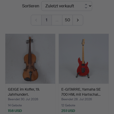
Endpreise
Sortieren
Linköping
1
…
50
GEIGE im Koffer, 19.
E-GITARRE, Yamaha SE
Jahrhundert.
700 HM, mit Hartschal…
Beendet 30. Jul 2026
Beendet 28. Jul 2026
14 Gebote
12 Gebote
158 USD
251 USD