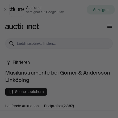
Auctionet
Anzeigen
Schließen
Verfügbar auf Google Play
Auctionet.com
Filtrieren
Musikinstrumente
Musikinstrumente bei Gomér & Andersson
bei
Linköping
Gomér
Suche speichern
&
Laufende Auktionen
Endpreise
(2 387)
Andersson