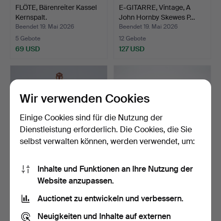
FLÖTE, Bärenreiter Kassel
E-GITARRE, Vintage, A
Kernspalt.
John Hornby Skewes P…
Beendet 19. Mai 2026
Beendet 19. Mai 2026
5 Gebote
12 Gebote
69 USD
127 USD
Wir verwenden Cookies
Einige Cookies sind für die Nutzung der
Dienstleistung erforderlich. Die Cookies, die Sie
selbst verwalten können, werden verwendet, um:
Inhalte und Funktionen an Ihre Nutzung der
IBANEZ, Gitarre, mit Koffer
GEIGE, Kopie nach
Website anzupassen.
sowie Gitarren…
Stradivarius, etikettier…
Beendet 19. Mai 2026
Beendet 18. Mai 2026
Auctionet zu entwickeln und verbessern.
12 Gebote
9 Gebote
158 USD
58 USD
Neuigkeiten und Inhalte auf externen