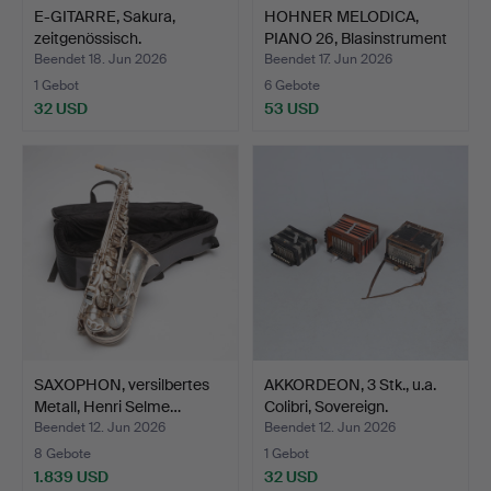
E-GITARRE, Sakura,
HOHNER MELODICA,
zeitgenössisch.
PIANO 26, Blasinstrument
…
Beendet 18. Jun 2026
Beendet 17. Jun 2026
1 Gebot
6 Gebote
32 USD
53 USD
SAXOPHON, versilbertes
AKKORDEON, 3 Stk., u.a.
Metall, Henri Selme…
Colibri, Sovereign.
Beendet 12. Jun 2026
Beendet 12. Jun 2026
8 Gebote
1 Gebot
1.839 USD
32 USD