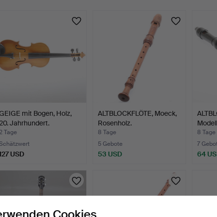
GEIGE mit Bogen, Holz,
ALTBLOCKFLÖTE, Moeck,
ALTBL
20. Jahrhundert.
Rosenholz.
Model
2 Tage
8 Tage
8 Tage
Schätzwert
5 Gebote
7 Gebo
127 USD
53 USD
64 U
erwenden Cookies