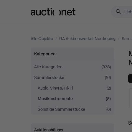
Auctionet.com
Alle Objekte
/
RA Auktionsverket Norrköping
/
Samm
Musikinstrumente
M
Kategorien
bei
Alle Kategorien
(338)
Sammlerstücke
(16)
RA
Audio, Vinyl & Hi-Fi
(2)
Auktionsverket
Musikinstrumente
(8)
Norrköping
Sonstige Sammlerstücke
(6)
L
S
A
Auktionshäuser