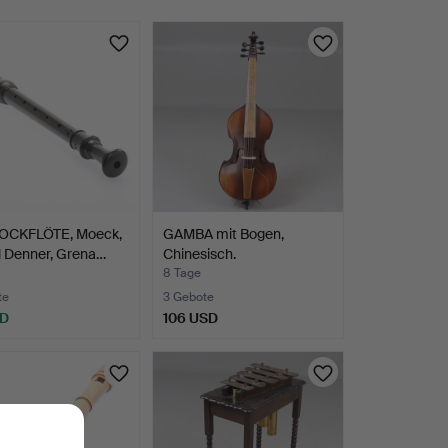
OCKFLÖTE, Moeck,
GAMBA mit Bogen,
l Denner, Grena…
Chinesisch.
8 Tage
te
3 Gebote
SD
106 USD