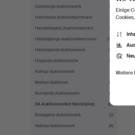
Göteborgs Auktionsverk
(2)
Einige C
Cookies,
Halmstads Auktionskammare
(7)
Handelslagret Auktionsservice
(3)
Inh
Helsingborgs Auktionskammare
(13)
Auc
Hälsinglands Auktionsverk
(11)
Neu
Höganäs Auktionsverk
(3)
Kalmar Auktionsverk
(1)
Weitere 
Markus Auktioner
(3)
S
Norrlands Auktionsverk
(2)
RA Auktionsverket Norrköping
(8)
Roslagens Auktionsverk
(2)
Skånes Auktionsverk
(8)