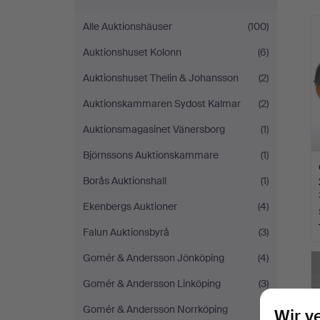
Alle Auktionshäuser
(100)
Auktionshuset Kolonn
(6)
Auktionshuset Thelin & Johansson
(2)
Auktionskammaren Sydost Kalmar
(2)
Auktionsmagasinet Vänersborg
(1)
Björnssons Auktionskammare
(1)
Borås Auktionshall
(1)
Ekenbergs Auktioner
(4)
Falun Auktionsbyrå
(3)
Gomér & Andersson Jönköping
(4)
Gomér & Andersson Linköping
(3)
Gomér & Andersson Norrköping
(1)
Wir v