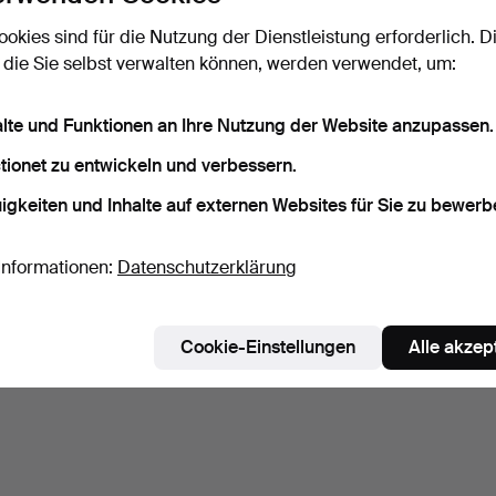
ookies sind für die Nutzung der Dienstleistung erforderlich. D
 die Sie selbst verwalten können, werden verwendet, um:
alte und Funktionen an Ihre Nutzung der Website anzupassen.
E-GITARRE, Epiphone Les
TRAVERSFLÖTE,
ALTBL
Paul Special.
Barockmodell,
Buchs
tionet zu entwickeln und verbessern.
"gestempelt Un…
8 Tage
8 Tage
8 Tage
Schätzwert
1 Gebot
5 Gebo
igkeiten und Inhalte auf externen Websites für Sie zu bewerb
158 USD
32 USD
53 U
Informationen:
Datenschutzerklärung
Suche speichern
ie können auch in
Beendete Auktionen aus unserem Archiv
su
Cookie-Einstellungen
Alle akzep