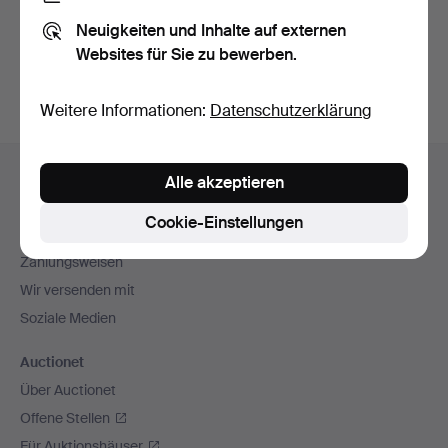
Sie können auch in
Beendete Auktionen aus unserem
Neuigkeiten und Inhalte auf externen
Archiv
suchen.
Websites für Sie zu bewerben.
Weitere Informationen:
Datenschutzerklärung
Fußzeilen-
Hilfe und Kontakt
Alle akzeptieren
Navigation
Kontakt mit dem Support aufnehmen
Cookie-Einstellungen
Alle Auktionshäuser
Zahlungsweisen
Wir versenden mit
Soziale Medien
Auctionet
Über Auctionet
Offene Stellen
Für Auktionshäuser