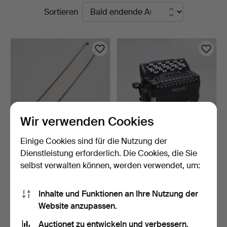
Laufende
Sortieren
Johansson
Auktionen
Wir verwenden Cookies
Einige Cookies sind für die Nutzung der
STREICHBÖGEN 2 Stk.,
KNOPF-AKKORDEON,
Dienstleistung erforderlich. Die Cookies, die Sie
19./20. Jh.
Bugari, Superfisa.
selbst verwalten können, werden verwendet, um:
4 Tage
6 Tage
Schätzwert
7 Gebote
85 USD
317 USD
Inhalte und Funktionen an Ihre Nutzung der
Website anzupassen.
Suche speichern
Auctionet zu entwickeln und verbessern.