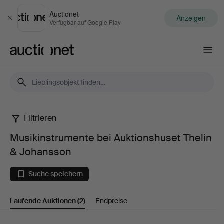
Auctionet
Anzeigen
Schließen
Verfügbar auf Google Play
Auctionet.com
Filtrieren
Musikinstrumente
Musikinstrumente bei Auktionshuset Thelin
bei
& Johansson
Auktionshuset
Suche speichern
Thelin
Laufende Auktionen
(2)
Endpreise
&