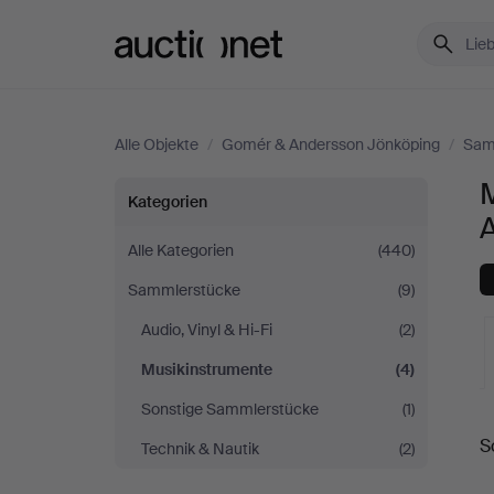
Auctionet.com
Alle Objekte
/
Gomér & Andersson Jönköping
/
Sam
Musikinstrumente
Kategorien
bei
Alle Kategorien
(440)
Sammlerstücke
(9)
Gomér
Audio, Vinyl & Hi-Fi
(2)
&
Musikinstrumente
(4)
Andersson
Sonstige Sammlerstücke
(1)
L
S
Technik & Nautik
(2)
Jönköping
A