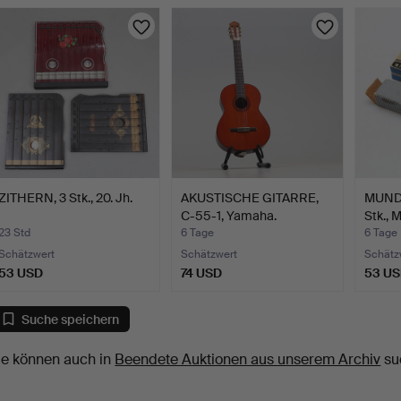
ZITHERN, 3 Stk., 20. Jh.
AKUSTISCHE GITARRE,
MUND
C-55-1, Yamaha.
Stk., 
23 Std
6 Tage
6 Tage
Schätzwert
Schätzwert
Schätz
53 USD
74 USD
53 U
Suche speichern
ie können auch in
Beendete Auktionen aus unserem Archiv
su