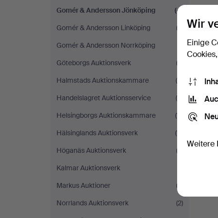
Gomér & Andersson Jönköping
(4)
Wir v
Gomér & Andersson Linköping
(3)
Einige C
Gomér & Andersson Norrköping
(1)
Cookies,
Göteborgs Auktionsverk
(2)
Halmstads Auktionskammare
(5)
Inh
Handelslagret Auktionsservice
(4)
Auc
Helsingborgs Auktionskammare
(11)
Neu
Hälsinglands Auktionsverk
(11)
Weitere 
Höganäs Auktionsverk
(3)
Kalmar Auktionsverk
(1)
Markus Auktioner
(2)
Norrlands Auktionsverk
(2)