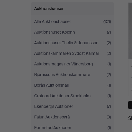
Auktionshäuser
Alle Auktionshäuser
(101)
Auktionshuset Kolonn
(7)
Auktionshuset Thelin & Johansson
(2)
Auktionskammaren Sydost Kalmar
(2)
Auktionsmagasinet Vänersborg
(1)
Björnssons Auktionskammare
(2)
Borås Auktionshall
(1)
Crafoord Auktioner Stockholm
(1)
Ekenbergs Auktioner
(7)
Falun Auktionsbyrå
(3)
S
Formstad Auktioner
(1)