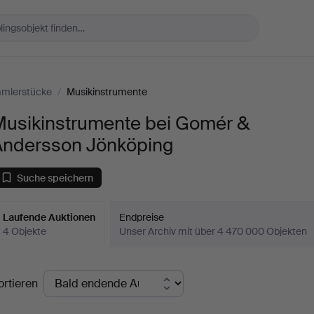
mlerstücke
/
Musikinstrumente
Musikinstrumente bei Gomér &
Andersson Jönköping
Suche speichern
Laufende Auktionen
Endpreise
4 Objekte
Unser Archiv mit über 4 470 000 Objekten
aufende
ortieren
uktionen