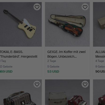
TOKAI, E-BASS.
GEIGE. Im Koffer mit zwei
ALLIA
"Thunderbird". Hergestellt
Bögen. Unbezeich…
Messin
…
1 Tag
2 Tage
4 Tage
12 Gebote
5 Gebote
9 Gebo
169 USD
53 USD
90 U