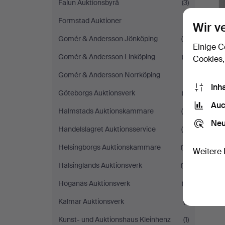
Falun Auktionsbyrå
(3)
Formstad Auktioner
(1)
Wir v
Gomér & Andersson Jönköping
(4)
Einige C
Gomér & Andersson Linköping
(2)
Cookies,
Gomér & Andersson Norrköping
(1)
Inh
Göteborgs Auktionsverk
(2)
Auc
Halmstads Auktionskammare
(4)
Neu
Handelslagret Auktionsservice
(4)
S
Helsingborgs Auktionskammare
(11)
Weitere 
Hälsinglands Auktionsverk
(11)
Höganäs Auktionsverk
(3)
Kalmar Auktionsverk
(1)
Kunst- und Auktionshaus Kleinhenz
(1)