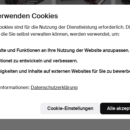
erwenden Cookies
ookies sind für die Nutzung der Dienstleistung erforderlich. D
HAGSTRÖM,
CAPELLA ROYAL
ROYA
 die Sie selbst verwalten können, werden verwendet, um:
AKKORDEON. "Castello
STANDARD,
AKKO
122", mit K…
AKKORDEON. 20. Jah…
7 Tage
7 Tage
7 Tage
1 Gebot
1 Gebot
11 Gebo
alte und Funktionen an Ihre Nutzung der Website anzupassen.
32 USD
32 USD
75 US
tionet zu entwickeln und verbessern.
Suche speichern
igkeiten und Inhalte auf externen Websites für Sie zu bewerb
ie können auch in
Beendete Auktionen aus unserem Archiv
su
Informationen:
Datenschutzerklärung
Cookie-Einstellungen
Alle akzep