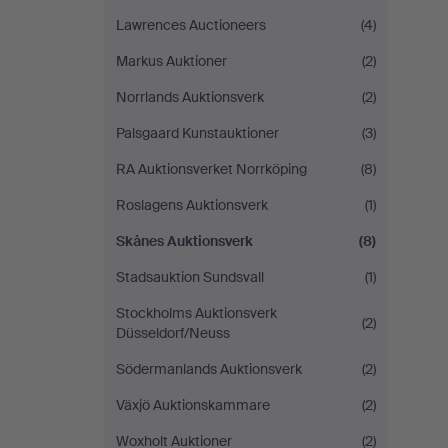
Lawrences Auctioneers
(4)
Markus Auktioner
(2)
Norrlands Auktionsverk
(2)
Palsgaard Kunstauktioner
(3)
RA Auktionsverket Norrköping
(8)
Roslagens Auktionsverk
(1)
Skånes Auktionsverk
(8)
Stadsauktion Sundsvall
(1)
Stockholms Auktionsverk
(2)
Düsseldorf/Neuss
Södermanlands Auktionsverk
(2)
Växjö Auktionskammare
(2)
Woxholt Auktioner
(2)