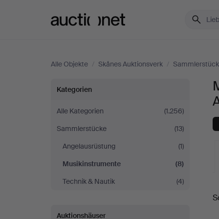
Auctionet.com
Alle Objekte
/
Skånes Auktionsverk
/
Sammlerstüc
Musikinstrumente
Kategorien
bei
Alle Kategorien
(1.256)
Sammlerstücke
(13)
Skånes
Angelausrüstung
(1)
Auktionsverk
Musikinstrumente
(8)
Technik & Nautik
(4)
L
S
A
Auktionshäuser