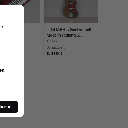
ie
L STANDARD,
E-GITARRE. Gestempelt
RDEON.
Made in Holland. 2. …
8 Tage
te
Schätzwert
D
158 USD
en.
chen.
tieren