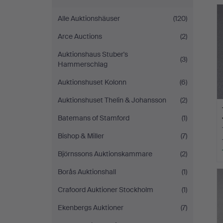
Alle Auktionshäuser
(120)
Arce Auctions
(2)
Auktionshaus Stuber's
(3)
Hammerschlag
Auktionshuset Kolonn
(6)
Auktionshuset Thelin & Johansson
(2)
Batemans of Stamford
(1)
Bishop & Miller
(7)
Björnssons Auktionskammare
(2)
Borås Auktionshall
(1)
Crafoord Auktioner Stockholm
(1)
Ekenbergs Auktioner
(7)