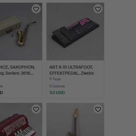
NCE, SAXOPHON.
ART X-15 ULTRAFOOT,
g. Serienr. 3616…
EFFEKTPEDAL. Zweite
Hä…
5 Tage
te
5 Gebote
SD
53 USD