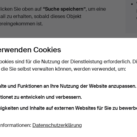
licken Sie oben auf
“Suche speichern”
, um eine
ail zu erhalten, sobald dieses Objekt
ereingekommen ist.
erwenden Cookies
ookies sind für die Nutzung der Dienstleistung erforderlich. D
 die Sie selbst verwalten können, werden verwendet, um:
ir haben Transporte zur Festpreisen für alle Objekte.
alte und Funktionen an Ihre Nutzung der Website anzupassen.
tionet zu entwickeln und verbessern.
igkeiten und Inhalte auf externen Websites für Sie zu bewerb
 Archiv, die mit Ihrer Suche übereinsti
Informationen:
Datenschutzerklärung