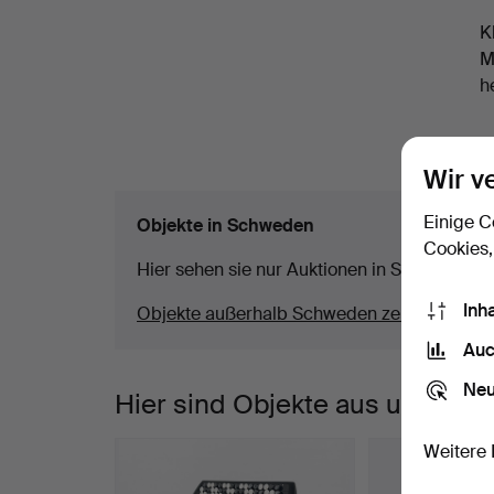
K
M
h
Wir v
Einige C
Objekte in Schweden
Cookies,
Hier sehen sie nur Auktionen in Schweden. W
Inh
Objekte außerhalb Schweden zeigen
Auc
Neu
Hier sind Objekte aus unserem
Weitere 