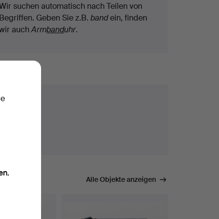
Wir suchen automatisch nach Teilen von
Begriffen. Geben Sie z.B.
band
ein, finden
wir auch
Arm
band
uhr
.
ie
en.
mmen.
Alle Objekte anzeigen