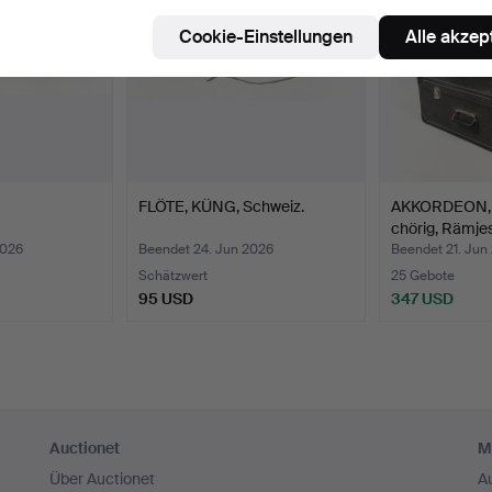
Cookie-Einstellungen
Alle akzep
FLÖTE, KÜNG, Schweiz.
AKKORDEON, C
chörig, Rämjes
2026
Beendet 24. Jun 2026
Beendet 21. Jun
Schätzwert
25 Gebote
95 USD
347 USD
Auctionet
M
Über Auctionet
A