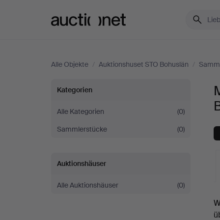
Auctionet.com
Alle Objekte
/
Auktionshuset STO Bohuslän
/
Samml
Musikinstrumente
Kategorien
bei
Alle Kategorien
(0)
Sammlerstücke
(0)
Auktionshuset
STO
Auktionshäuser
Bohuslän
Alle Auktionshäuser
(0)
L
W
A
ü