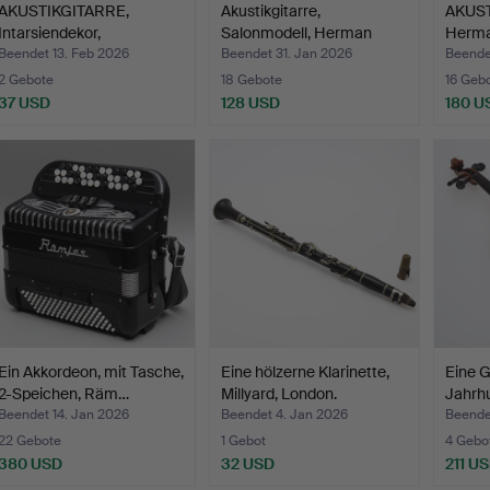
AKUSTIKGITARRE,
Akustikgitarre,
AKUST
Intarsiendekor,
Salonmodell, Herman
Herma
Seriennumm…
Carlso…
194…
Beendet 13. Feb 2026
Beendet 31. Jan 2026
Beende
2 Gebote
18 Gebote
16 Geb
37 USD
128 USD
180 U
Ein Akkordeon, mit Tasche,
Eine hölzerne Klarinette,
Eine G
2-Speichen, Räm…
Millyard, London.
Jahrhu
Beendet 14. Jan 2026
Beendet 4. Jan 2026
Beende
22 Gebote
1 Gebot
4 Gebo
380 USD
32 USD
211 U