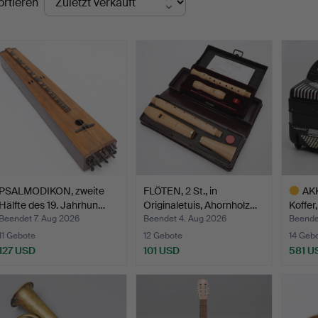
ortieren
PSALMODIKON, zweite
FLÖTEN, 2 St., in
AK
Hälfte des 19. Jahrhun…
Originaletuis, Ahornholz…
Koffer
…
Beendet 7. Aug 2026
Beendet 4. Aug 2026
Beendet
11 Gebote
12 Gebote
14 Geb
127 USD
101 USD
581 U
Ausgewä
Objekt