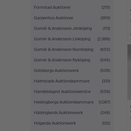
Formstad Auktioner
(215)
Garpenhus Auktioner
(369)
Gomér & Andersson Jönköping
(113)
Gomér & Andersson Linköping
(2.388)
Gomér & Andersson Norrköping
(655)
Gomér & Andersson Nyköping
(545)
Göteborgs Auktionsverk
(509)
Halmstads Auktionskammare
(331)
Handelslagret Auktionsservice
(556)
Helsingborgs Auktionskammare
(1.087)
Hälsinglands Auktionsverk
(248)
Höganäs Auktionsverk
(132)