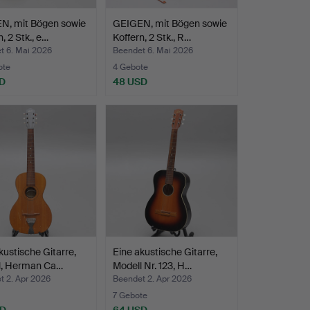
N, mit Bögen sowie
GEIGEN, mit Bögen sowie
, 2 Stk., e…
Koffern, 2 Stk., R…
t 6. Mai 2026
Beendet 6. Mai 2026
ote
4 Gebote
D
48 USD
kustische Gitarre,
Eine akustische Gitarre,
l, Herman Ca…
Modell Nr. 123, H…
t 2. Apr 2026
Beendet 2. Apr 2026
7 Gebote
SD
64 USD