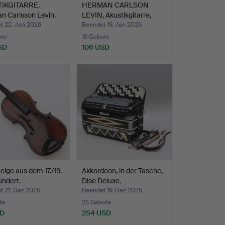
IKGITARRE,
HERMAN CARLSON
n Carlsson Levin,
LEVIN, Akustikgitarre,
Seri…
t 22. Jan 2026
Beendet 19. Jan 2026
ote
16 Gebote
SD
106 USD
eige aus dem 17./19.
Akkordeon, in der Tasche,
ndert.
Dise Deluxe.
t 21. Dez 2025
Beendet 19. Dez 2025
te
25 Gebote
SD
254 USD