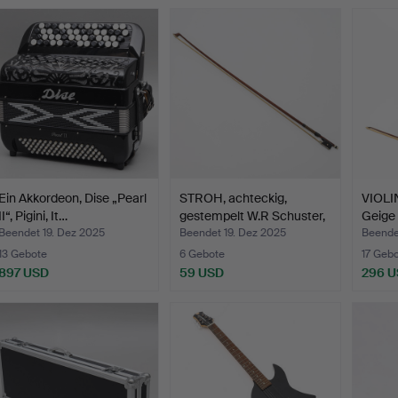
Ein Akkordeon, Dise „Pearl
STROH, achteckig,
VIOLI
II“, Pigini, It…
gestempelt W.R Schuster,
Geige 
…
Beendet 19. Dez 2025
Beendet 19. Dez 2025
Beende
13 Gebote
6 Gebote
17 Geb
897 USD
59 USD
296 