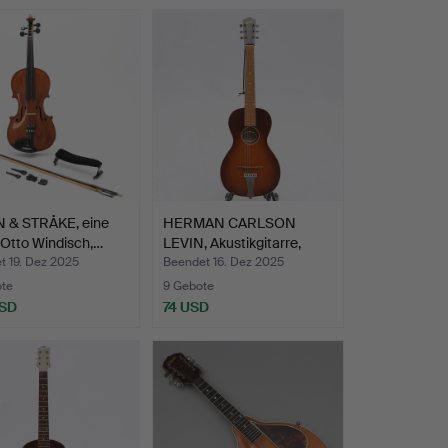
N & STRÅKE, eine
HERMAN CARLSON
Otto Windisch,…
LEVIN, Akustikgitarre,
Seri…
t 19. Dez 2025
Beendet 16. Dez 2025
ote
9 Gebote
USD
74 USD