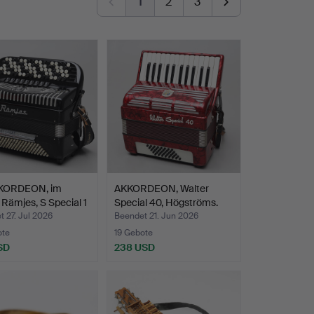
1
2
3
KORDEON, im
AKKORDEON, Walter
, Rämjes, S Special 1
Special 40, Högströms.
 27. Jul 2026
Beendet 21. Jun 2026
ote
19 Gebote
SD
238 USD
hltes