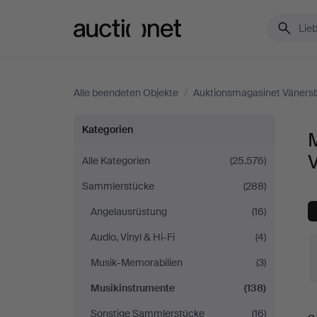
Auctionet.com
Alle beendeten Objekte
/
Auktionsmagasinet Väners
Musikinstrumente
Kategorien
bei
Alle Kategorien
(25.576)
Sammlerstücke
(288)
Auktionsmagasinet
Angelausrüstung
(16)
Vänersborg
Audio, Vinyl & Hi-Fi
(4)
Musik-Memorabilien
(3)
Musikinstrumente
(138)
E
Sonstige Sammlerstücke
(16)