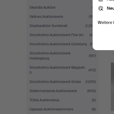
Skandia Auktion
(3)
Neu
Skånes Auktionsverk
(197)
Weitere 
Stadsauktion Sundsvall
(1.294)
Stockholms Auktionsverk Fine Art
(45)
Stockholms Auktionsverk Göteborg
(26)
Stockholms Auktionsverk
(197)
Helsingborg
Stockholms Auktionsverk Magasin
(412)
5
Stockholms Auktionsverk Sickla
(1.005)
Södermanlands Auktionsverk
(900)
TOKA Auktionshus
(5)
Uppsala Auktionskammare
(8)