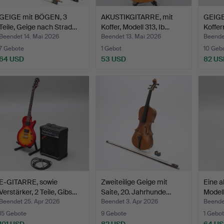
GEIGE mit BÖGEN, 3
AKUSTIKGITARRE, mit
GEIGE
Teile, Geige nach Strad…
Koffer, Modell 313, Ib…
Koffern
Beendet 14. Mai 2026
Beendet 13. Mai 2026
Beende
7 Gebote
1 Gebot
10 Geb
64 USD
53 USD
82 US
E-GITARRE, sowie
Zweiteilige Geige mit
Eine a
Verstärker, 2 Teile, Gibs…
Saite, 20. Jahrhunde…
Model
Beendet 25. Apr 2026
Beendet 3. Apr 2026
Beende
15 Gebote
9 Gebote
1 Gebot
101 USD
82 USD
64 U