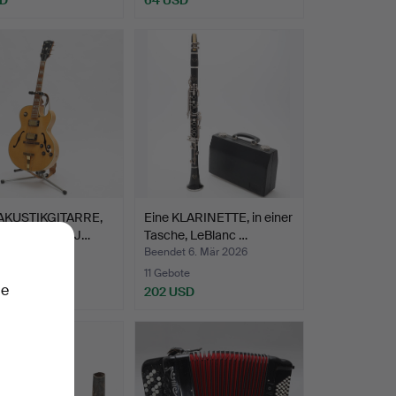
KUSTIKGITARRE,
Eine KLARINETTE, in einer
änder, Morris, J…
Tasche, LeBlanc …
t 22. Mär 2026
Beendet 6. Mär 2026
ote
11 Gebote
ie
USD
202 USD