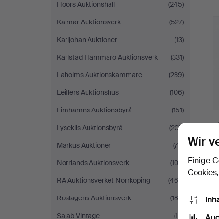
Höörs Auktionshall
(245)
Kalmar Auktionsverk
(527)
Karljohan Auktioner
(13)
Karlstad Hammarö Auktionsverk
(331)
Laholms Auktionskammare
(239)
Leiflers Auktionshus
(106)
Limhamns Auktionsbyrå
(151)
Lysekils Auktionsbyrå
(207)
Wir v
Markus Auktioner
(70)
Einige C
Norrlands Auktionsverk
(103)
Cookies,
RA Auktionsverket Norrköping
(463)
Roslagens Auktionsverk
(183)
Inh
Sajab Vintage
(16)
Auc