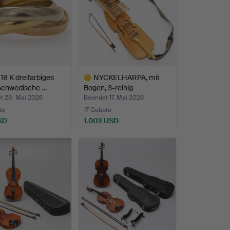
18 K dreifarbiges
NYCKELHARPA, mit
 schwedische …
Bogen, 3-reihig
chromatis…
t 28. Mai 2026
Beendet 17. Mai 2026
te
17 Gebote
SD
1.003 USD
Ausgewähltes
Objekt