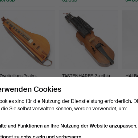
Zweiteiliges Psalm-
TASTENHARFE, 3-reihig,
HALBA
Modicon mit Streicher, …
chromatisch, Modell…
auf St
erwenden Cookies
Beendet 27. Mär 2026
Beendet 27. Mär 2026
Beende
7 Gebote
14 Gebote
40 Geb
ookies sind für die Nutzung der Dienstleistung erforderlich. D
54 USD
523 USD
800 
 die Sie selbst verwalten können, werden verwendet, um:
alte und Funktionen an Ihre Nutzung der Website anzupassen.
tionet zu entwickeln und verbessern.