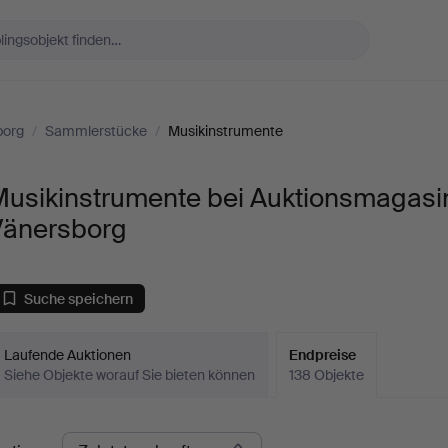
borg
/
Sammlerstücke
/
Musikinstrumente
Musikinstrumente bei Auktionsmagasi
Vänersborg
Suche speichern
Laufende Auktionen
Endpreise
Siehe Objekte worauf Sie bieten können
138 Objekte
ndpreise