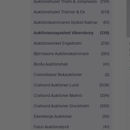
Auktionshuset Thelin & Johansson
(734)
Auktionshuset Thörner & Ek
(513)
Auktionskammaren Sydost Kalmar
(61)
Auktionsmagasinet Vänersborg
(138)
Auktionsverket Engelholm
(216)
Björnssons Auktionskammare
(281)
Borås Auktionshall
(41)
Connoisseur Bokauktioner
(2)
Crafoord Auktioner Lund
(506)
Crafoord Auktioner Malmö
(334)
Crafoord Auktioner Stockholm
(339)
Ekenbergs Auktioner
(26)
Falun Auktionsbyrå
(41)