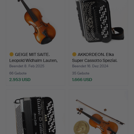
GEIGE MIT SAITE.
AKKORDEON. Elka
Leopold Widhalm Lauten,
Super Cassotto Spezial.
N…
Beendet 8. Feb 2025
Beendet 16. Dez 2024
66 Gebote
35 Gebote
2.953 USD
1.666 USD
Ausgewähltes
Ausgewähltes
Objekt
Objekt