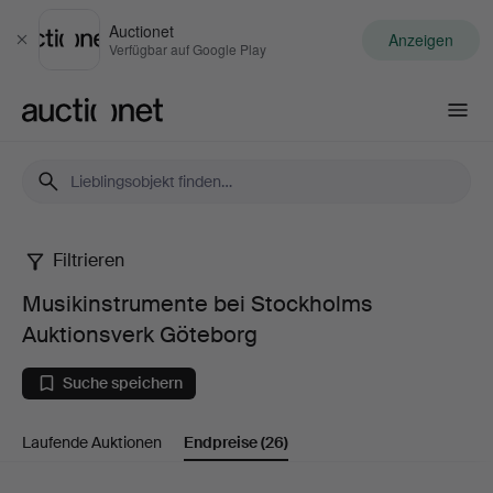
Auctionet
Anzeigen
Schließen
Verfügbar auf Google Play
Auctionet.com
Filtrieren
Musikinstrumente
Musikinstrumente bei Stockholms
bei
Auktionsverk Göteborg
Stockholms
Suche speichern
Auktionsverk
Laufende Auktionen
Endpreise
(26)
Göteborg