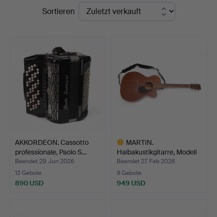
Endpreise
Sortieren
AKKORDEON. Cassotto
MARTIN.
professionale, Paolo S…
Halbakustikgitarre, Modell
OMC-15M…
Beendet 29. Jun 2026
Beendet 27. Feb 2026
13 Gebote
9 Gebote
890 USD
949 USD
Ausgewähltes
Objekt