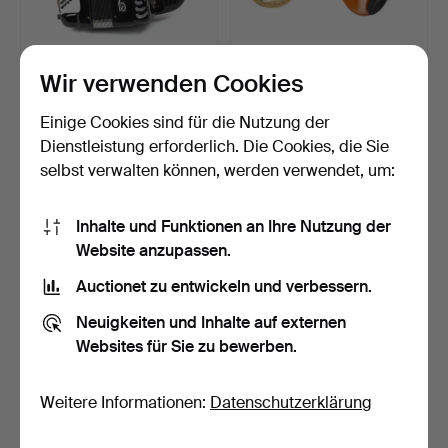
AKKORDEON. Zero Sette,
ERINNERUNGSSTÜCKE
Wir verwenden Cookies
Castelfidardo, Ital…
AN ALLE TAUBEN. Geige
mi…
Beendet 13. Dez 2024
Beendet 14. Okt 2024
Einige Cookies sind für die Nutzung der
13 Gebote
20 Gebote
Dienstleistung erforderlich. Die Cookies, die Sie
422 USD
317 USD
selbst verwalten können, werden verwendet, um:
Inhalte und Funktionen an Ihre Nutzung der
Website anzupassen.
Auctionet zu entwickeln und verbessern.
Neuigkeiten und Inhalte auf externen
Websites für Sie zu bewerben.
Weitere Informationen:
Datenschutzerklärung
ORGANETTE. C48 Phönix,
GITARRE. Höfner, „Model
Deutschland, 20. Ja…
463", Orchestermod…
Beendet 5. Sep 2024
Beendet 3. Jul 2024