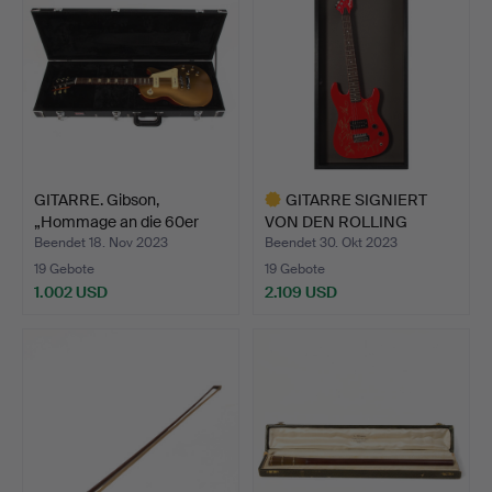
GITARRE. Gibson,
GITARRE SIGNIERT
„Hommage an die 60er
VON DEN ROLLING
Jahr…
STONES.
Beendet 18. Nov 2023
Beendet 30. Okt 2023
19 Gebote
19 Gebote
1.002 USD
2.109 USD
Ausgewähltes
Objekt