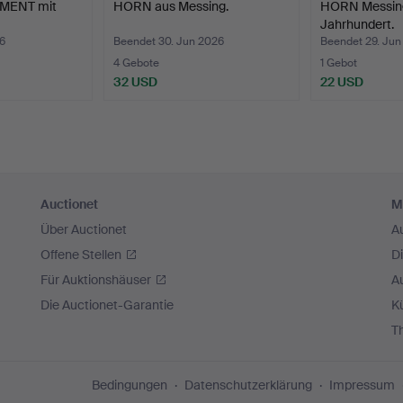
MENT mit
HORN aus Messing.
HORN Messing
Jahrhundert.
6
Beendet 30. Jun 2026
Beendet 29. Jun
4 Gebote
1 Gebot
32 USD
22 USD
Auctionet
M
Über Auctionet
A
Offene Stellen
D
Für Auktionshäuser
A
Die Auctionet-Garantie
Kü
T
Bedingungen
Datenschutzerklärung
Impressum