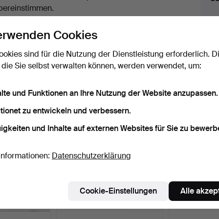
uktionen
bereinstimmen.
licken Sie oben auf
“Suche speichern”
, um eine
erwenden Cookies
ail zu erhalten, sobald dieses Objekt
ereingekommen ist.
ookies sind für die Nutzung der Dienstleistung erforderlich. D
 die Sie selbst verwalten können, werden verwendet, um:
 Archiv, die mit Ihrer Suche übereinsti
alte und Funktionen an Ihre Nutzung der Website anzupassen.
tionet zu entwickeln und verbessern.
igkeiten und Inhalte auf externen Websites für Sie zu bewerb
Informationen:
Datenschutzerklärung
Cookie-Einstellungen
Alle akzep