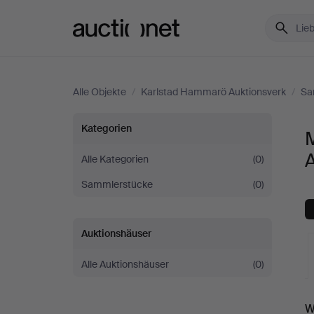
Auctionet.com
Alle Objekte
/
Karlstad Hammarö Auktionsverk
/
Sa
Musikinstrumente
Kategorien
bei
Alle Kategorien
(0)
Sammlerstücke
(0)
Karlstad
Hammarö
Auktionshäuser
Auktionsverk
Alle Auktionshäuser
(0)
L
W