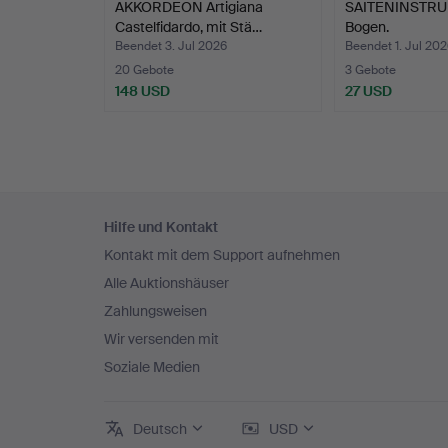
AKKORDEON Artigiana
SAITENINSTRU
Castelfidardo, mit Stä…
Bogen.
Beendet 3. Jul 2026
Beendet 1. Jul 202
20 Gebote
3 Gebote
148 USD
27 USD
Fußzeilen-
Hilfe und Kontakt
Navigation
Kontakt mit dem Support aufnehmen
Alle Auktionshäuser
Zahlungsweisen
Wir versenden mit
Soziale Medien
Deutsch
USD