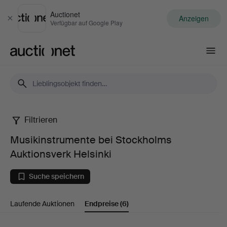
Auctionet
Anzeigen
Schließen
Verfügbar auf Google Play
Auctionet.com
Filtrieren
Musikinstrumente
Musikinstrumente bei Stockholms
bei
Auktionsverk Helsinki
Stockholms
Suche speichern
Auktionsverk
Laufende Auktionen
Endpreise
(6)
Helsinki