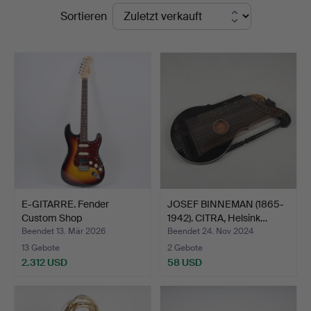
Endpreise
Sortieren
E-GITARRE. Fender
JOSEF BINNEMAN (1865-
Custom Shop
1942). CITRA, Helsink…
Stratocaster…
Beendet 13. Mär 2026
Beendet 24. Nov 2024
13 Gebote
2 Gebote
2.312 USD
58 USD