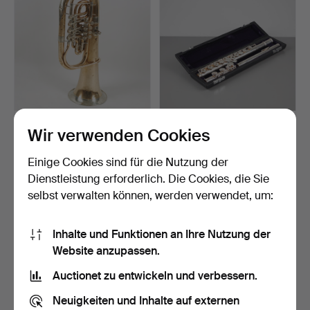
TUBA, Eduart Kruspe,
SILBERNE KREUZFLÖTE,
Wir verwenden Cookies
Erfurt, Deutschland, …
Trevor J. James, Lond…
Beendet 24. Apr 2024
Beendet 20. Jan 2023
Einige Cookies sind für die Nutzung der
17 Gebote
6 Gebote
Dienstleistung erforderlich. Die Cookies, die Sie
642 USD
463 USD
selbst verwalten können, werden verwendet, um:
Inhalte und Funktionen an Ihre Nutzung der
Website anzupassen.
Auctionet zu entwickeln und verbessern.
Neuigkeiten und Inhalte auf externen