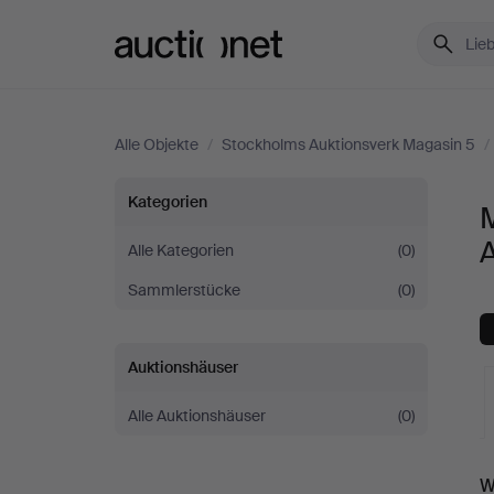
Auctionet.com
Alle Objekte
/
Stockholms Auktionsverk Magasin 5
/
Musikinstrumente
Kategorien
bei
Alle Kategorien
(0)
Sammlerstücke
(0)
Stockholms
Auktionsverk
Auktionshäuser
Magasin
Alle Auktionshäuser
(0)
5
L
W