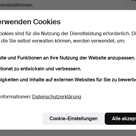
uktionen
bereinstimmen.
licken Sie oben auf
“Suche speichern”
, um eine
erwenden Cookies
ail zu erhalten, sobald dieses Objekt
ereingekommen ist.
ookies sind für die Nutzung der Dienstleistung erforderlich. D
 die Sie selbst verwalten können, werden verwendet, um:
 Archiv, die mit Ihrer Suche übereinsti
alte und Funktionen an Ihre Nutzung der Website anzupassen.
tionet zu entwickeln und verbessern.
igkeiten und Inhalte auf externen Websites für Sie zu bewerb
Informationen:
Datenschutzerklärung
Cookie-Einstellungen
Alle akzep