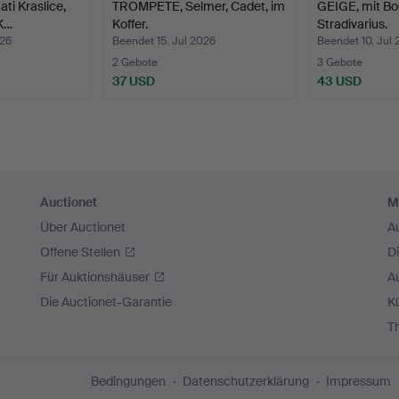
i Kraslice,
TROMPETE, Selmer, Cadet, im
GEIGE, mit Bo
K…
Koffer.
Stradivarius.
026
Beendet 15. Jul 2026
Beendet 10. Jul
2 Gebote
3 Gebote
37 USD
43 USD
Auctionet
M
Über Auctionet
A
Offene Stellen
D
Für Auktionshäuser
A
Die Auctionet-Garantie
Kü
T
Bedingungen
Datenschutzerklärung
Impressum