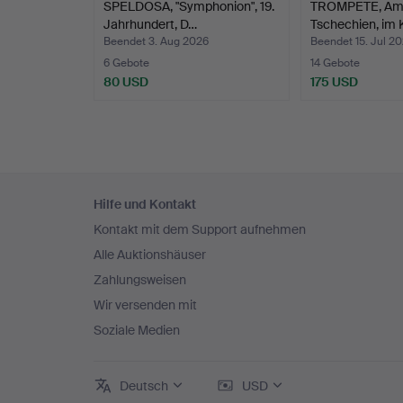
SPELDOSA, "Symphonion", 19.
TROMPETE, Amat
Jahrhundert, D…
Tschechien, im 
Beendet 3. Aug 2026
Beendet 15. Jul 2
6 Gebote
14 Gebote
80 USD
175 USD
Fußzeilen-
Hilfe und Kontakt
Navigation
Kontakt mit dem Support aufnehmen
Alle Auktionshäuser
Zahlungsweisen
Wir versenden mit
Soziale Medien
Deutsch
USD