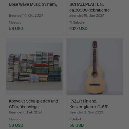
Bose Wave Music System.
SCHALLPLATTEN,
ca.30000 gebrauchte
Schallp…
Beendet 14. Okt 2024
Beendet 18. Jun 2024
1 Gebot
11 Gebote
58 USD
2.127 USD
Konvolut Schallplatten und
FAZER Finland.
CD´s, überwiege…
Konzertgitarre 'C-65'.
Beendet 6. Feb 2024
Beendet 3. Nov 2023
1 Gebot
1 Gebot
58 USD
58 USD