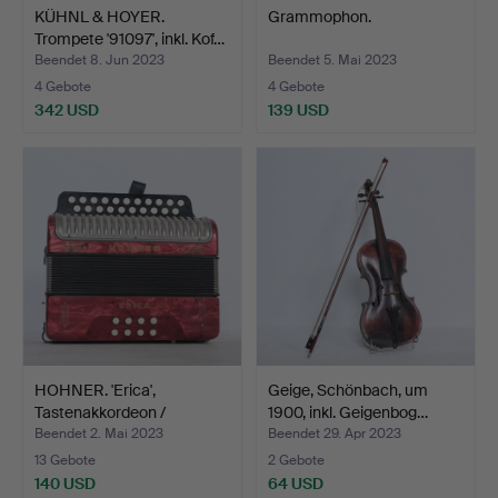
KÜHNL & HOYER.
Grammophon.
Trompete '91097', inkl. Kof…
Beendet 8. Jun 2023
Beendet 5. Mai 2023
4 Gebote
4 Gebote
342 USD
139 USD
HOHNER. 'Erica',
Geige, Schönbach, um
Tastenakkordeon /
1900, inkl. Geigenbog…
Harmoni…
Beendet 2. Mai 2023
Beendet 29. Apr 2023
13 Gebote
2 Gebote
140 USD
64 USD