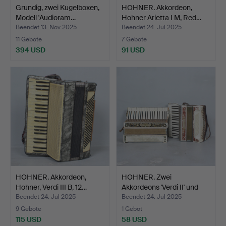
Grundig, zwei Kugelboxen,
HOHNER. Akkordeon,
Modell 'Audioram…
Hohner Arietta I M, Red…
Beendet 13. Nov 2025
Beendet 24. Jul 2025
11 Gebote
7 Gebote
394 USD
91 USD
HOHNER. Akkordeon,
HOHNER. Zwei
Hohner, Verdi III B, 12…
Akkordeons 'Verdi II' und
'Ve…
Beendet 24. Jul 2025
Beendet 24. Jul 2025
9 Gebote
1 Gebot
115 USD
58 USD