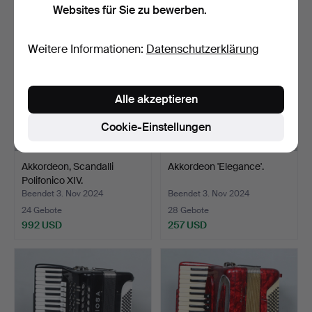
Websites für Sie zu bewerben.
Weitere Informationen:
Datenschutzerklärung
Alle akzeptieren
Cookie-Einstellungen
Akkordeon, Scandalli
Akkordeon 'Elegance'.
Polifonico XIV.
Beendet 3. Nov 2024
Beendet 3. Nov 2024
24 Gebote
28 Gebote
992 USD
257 USD