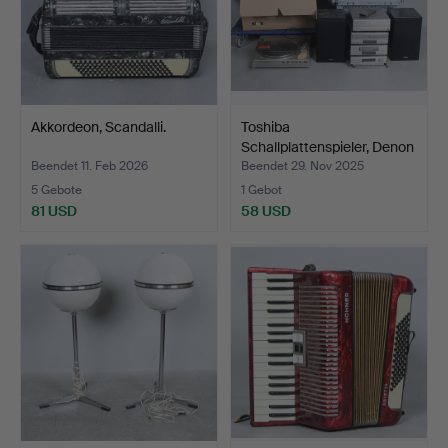
Akkordeon, Scandalli.
Toshiba
Schallplattenspieler, Denon
Kompon…
Beendet 11. Feb 2026
Beendet 29. Nov 2025
5 Gebote
1 Gebot
81 USD
58 USD