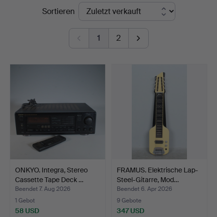
Endpreise
Sortieren
1
2
ONKYO. Integra, Stereo
FRAMUS. Elektrische Lap-
Cassette Tape Deck …
Steel-Gitarre, Mod…
Beendet 7. Aug 2026
Beendet 6. Apr 2026
1 Gebot
9 Gebote
58 USD
347 USD