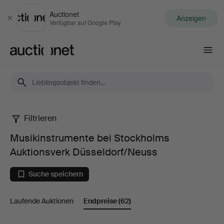
Auctionet
Anzeigen
Schließen
Verfügbar auf Google Play
Auctionet.com
Filtrieren
Musikinstrumente
Musikinstrumente bei Stockholms
bei
Auktionsverk Düsseldorf/Neuss
Stockholms
Suche speichern
Auktionsverk
Laufende Auktionen
Endpreise
(62)
Düsseldorf/Neuss