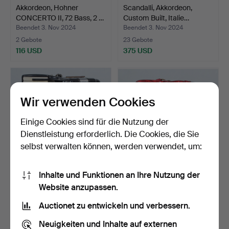
Akkordeon, Hohner
Scandalli, Akkordeon,
CONCERTO II, 72 Bass, 2 …
Custom Built, Italie…
Beendet 3. Nov 2024
Beendet 3. Nov 2024
2 Gebote
23 Gebote
116 USD
375 USD
Wir verwenden Cookies
Einige Cookies sind für die Nutzung der
Dienstleistung erforderlich. Die Cookies, die Sie
selbst verwalten können, werden verwendet, um:
Inhalte und Funktionen an Ihre Nutzung der
Akkordeon, Paolo Soprani,
Scandalli, Akkordeon,
Website anzupassen.
Italien.
Italien.
Beendet 3. Nov 2024
Beendet 3. Nov 2024
Auctionet zu entwickeln und verbessern.
30 Gebote
9 Gebote
443 USD
210 USD
Neuigkeiten und Inhalte auf externen