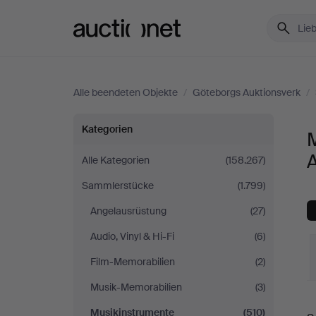
Auctionet.com
Alle beendeten Objekte
/
Göteborgs Auktionsverk
/
Musikinstrumente
Kategorien
bei
Alle Kategorien
(158.267)
Sammlerstücke
(1.799)
Göteborgs
Angelausrüstung
(27)
Auktionsverk
Audio, Vinyl & Hi-Fi
(6)
Film-Memorabilien
(2)
Musik-Memorabilien
(3)
E
Musikinstrumente
(510)