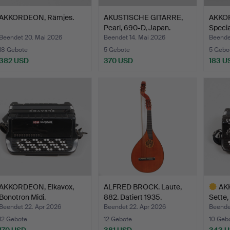
AKKORDEON, Rämjes.
AKUSTISCHE GITARRE,
AKKO
Pearl, 690-D, Japan.
Specia
Beendet 20. Mai 2026
Beendet 14. Mai 2026
Beende
18 Gebote
5 Gebote
5 Gebo
382 USD
370 USD
183 U
AKKORDEON, Elkavox,
ALFRED BROCK. Laute,
AK
Bonotron Midi.
882. Datiert 1935.
Sette,
Beendet 22. Apr 2026
Beendet 22. Apr 2026
Beende
12 Gebote
12 Gebote
10 Geb
170 USD
381 USD
343 