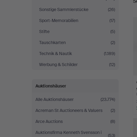
S
Sonstige Sammlerstücke
(26)
Sport-Memorabilien
(17)
Stifte
(5)
Tauschkarten
(2)
Technik & Nautik
(1.189)
Werbung & Schilder
(12)
Auktionshäuser
Alle Auktionshäuser
(23.774)
Acreman St Auctioneers & Valuers
(2)
Arce Auctions
(8)
Auktionsfirma Kenneth Svensson i
(53)