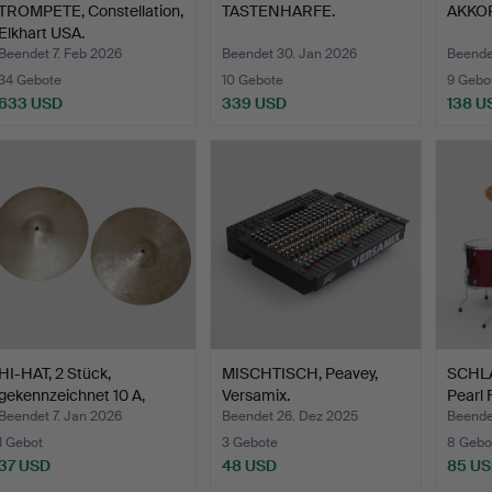
TROMPETE, Constellation,
TASTENHARFE.
AKKOR
Elkhart USA.
Beendet 7. Feb 2026
Beendet 30. Jan 2026
Beende
34 Gebote
10 Gebote
9 Gebo
633 USD
339 USD
138 U
HI-HAT, 2 Stück,
MISCHTISCH, Peavey,
SCHLA
gekennzeichnet 10 A,
Versamix.
Pearl 
GWE.
Beendet 7. Jan 2026
Beendet 26. Dez 2025
Beende
1 Gebot
3 Gebote
8 Gebo
37 USD
48 USD
85 U