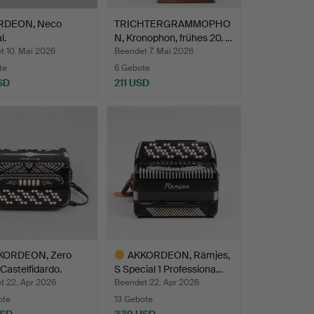
RDEON, Neco
TRICHTERGRAMMOPHO
l.
N, Kronophon, frühes 20. …
t 10. Mai 2026
Beendet 7. Mai 2026
te
6 Gebote
SD
211 USD
KORDEON, Zero
AKKORDEON, Rämjes,
 Castelfidardo.
S Special 1 Professiona…
t 22. Apr 2026
Beendet 22. Apr 2026
ote
13 Gebote
USD
339 USD