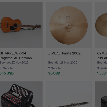
GITARRE, WR-34
ZIMBAL, Paiste 2002.
CYMBA
Ragtime, AB Herman
Zildjia
Carlsson…
Beendet 27. Nov 2025
Beendet 21. Nov 2025
Beende
16 Gebote
11 Gebote
33 Geb
845 USD
90 USD
1.583