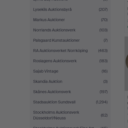
Lysekils Auktionsbyrå
(207)
Markus Auktioner
(70)
Norrlands Auktionsverk
(103)
Palsgaard Kunstauktioner
(7)
RA Auktionsverket Norrköping
(463)
Roslagens Auktionsverk
(183)
Sajab Vintage
(16)
Skandia Auktion
(3)
Skånes Auktionsverk
(197)
Stadsauktion Sundsvall
(1.294)
Stockholms Auktionsverk
(62)
Düsseldorf/Neuss