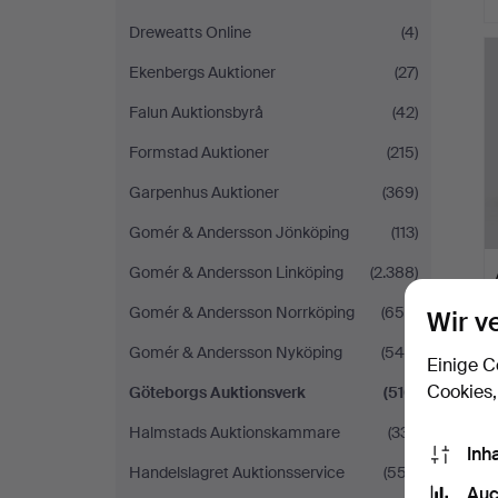
Dreweatts Online
(4)
Ekenbergs Auktioner
(27)
Falun Auktionsbyrå
(42)
Formstad Auktioner
(215)
Garpenhus Auktioner
(369)
Gomér & Andersson Jönköping
(113)
Gomér & Andersson Linköping
(2.388)
Gomér & Andersson Norrköping
(655)
Wir v
Gomér & Andersson Nyköping
(545)
Einige C
Cookies,
Göteborgs Auktionsverk
(510)
Halmstads Auktionskammare
(331)
Inh
Handelslagret Auktionsservice
(557)
Auc