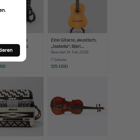
en.
DEON, Paolo
Eine Gitarre, akustisch,
i de luxe mod.
„Isabella“, Bjärt…
tieren
t 18. Feb 2026
Beendet 14. Feb 2026
ote
7 Gebote
USD
125 USD