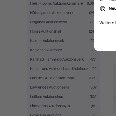
Helsingborgs Auktionskammare
(1.090)
Neu
Hälsinglands Auktionsverk
(248)
Höganäs Auktionsverk
(132)
Weitere 
Höörs Auktionshall
(245)
Kalmar Auktionsverk
(527)
Karljohan Auktioner
(13)
Karlstad Hammarö Auktionsverk
(331)
Kunst- und Auktionshaus Kleinhenz
(22)
Laholms Auktionskammare
(239)
Lawrences Auctioneers
(307)
Leiflers Auktionshus
(106)
Limhamns Auktionsbyrå
(151)
Lyme Bay Auctions
(5)