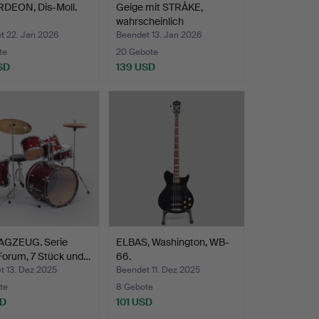
DEON, Dis-Moll.
Geige mit STRÅKE,
wahrscheinlich
Deutschla…
t 22. Jan 2026
Beendet 13. Jan 2026
te
20 Gebote
SD
139 USD
GZEUG. Serie
ELBAS, Washington, WB-
Forum, 7 Stück und…
66.
t 13. Dez 2025
Beendet 11. Dez 2025
te
8 Gebote
SD
101 USD