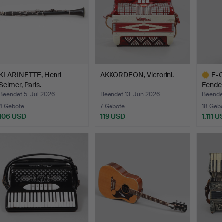
KLARINETTE, Henri
AKKORDEON, Victorini.
E-G
Selmer, Paris.
Fender
Beendet 5. Jul 2026
Beendet 13. Jun 2026
Beende
4 Gebote
7 Gebote
18 Geb
106 USD
119 USD
1.111 
Ausgewä
Objekt