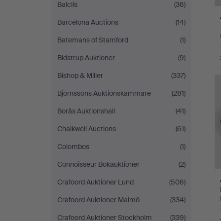
Balclis
(36)
Barcelona Auctions
(14)
Batemans of Stamford
(1)
Bidstrup Auktioner
(9)
Bishop & Miller
(337)
Björnssons Auktionskammare
(281)
Borås Auktionshall
(41)
Chalkwell Auctions
(61)
Colombos
(1)
Connoisseur Bokauktioner
(2)
Crafoord Auktioner Lund
(506)
Crafoord Auktioner Malmö
(334)
Crafoord Auktioner Stockholm
(339)