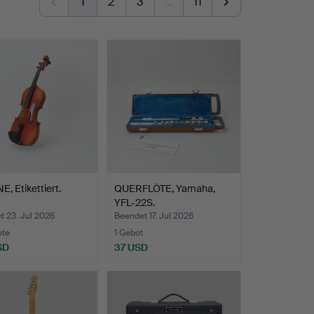
1
2
3
…
11
E, Etikettiert.
QUERFLÖTE, Yamaha,
YFL-22S.
t 23. Jul 2026
Beendet 17. Jul 2026
ote
1 Gebot
SD
37 USD