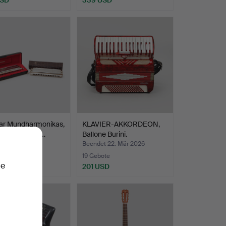
hltes
Ausgewähltes
Objekt
aar Mundharmonikas,
KLAVIER-AKKORDEON,
r The 64 Chr…
Ballone Burini.
t 22. Mär 2026
Beendet 22. Mär 2026
19 Gebote
ie
D
201 USD