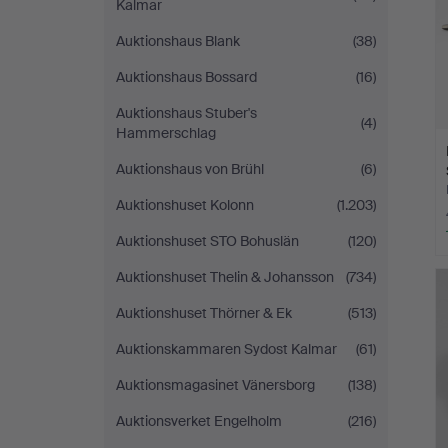
Kalmar
Auktionshaus Blank
(38)
Auktionshaus Bossard
(16)
Auktionshaus Stuber's
(4)
Hammerschlag
Auktionshaus von Brühl
(6)
Auktionshuset Kolonn
(1.203)
Auktionshuset STO Bohuslän
(120)
Auktionshuset Thelin & Johansson
(734)
Auktionshuset Thörner & Ek
(513)
Auktionskammaren Sydost Kalmar
(61)
Auktionsmagasinet Vänersborg
(138)
Auktionsverket Engelholm
(216)