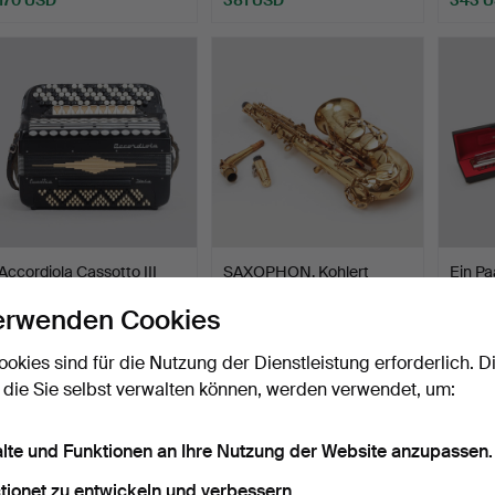
Ausgewä
Objekt
Accordiola Cassotto III
SAXOPHON, Kohlert
Ein P
Akkordeon, Italien.
Regent, Hergestellt in D…
Hohne
erwenden Cookies
Beendet 9. Apr 2026
Beendet 22. Mär 2026
Beende
30 Gebote
20 Gebote
1 Gebot
ookies sind für die Nutzung der Dienstleistung erforderlich. D
329 USD
233 USD
37 US
 die Sie selbst verwalten können, werden verwendet, um:
alte und Funktionen an Ihre Nutzung der Website anzupassen.
tionet zu entwickeln und verbessern.