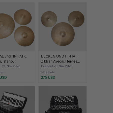
L und HI-HATK,
BECKEN UND HI-HAT,
n, Istanbul.
Zildjian Avedis, Herges…
t 21. Nov 2025
Beendet 20. Nov 2025
ote
17 Gebote
 USD
275 USD