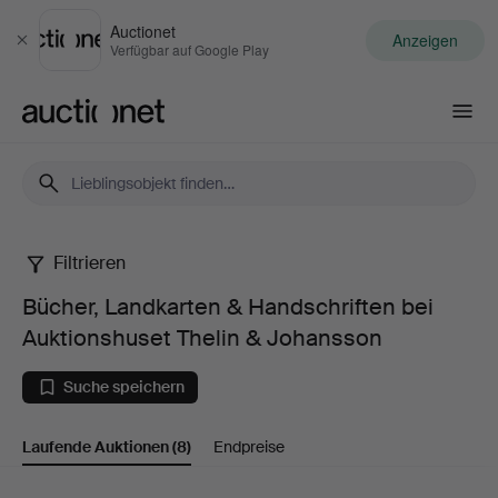
Auctionet
Anzeigen
Schließen
Verfügbar auf Google Play
Auctionet.com
Filtrieren
Bücher,
Bücher, Landkarten & Handschriften bei
Landkarten
Auktionshuset Thelin & Johansson
&
Suche speichern
Handschriften
Laufende Auktionen
(8)
Endpreise
bei