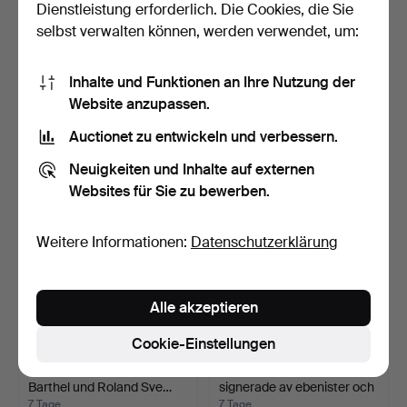
Dienstleistung erforderlich. Die Cookies, die Sie
selbst verwalten können, werden verwendet, um:
BUCH, Dyke´s Automobile
SVENSKA KULTURBILDER
Inhalte und Funktionen an Ihre Nutzung der
and Gasoline Engin…
NY FÖLJD, von Sigurd …
6 Tage
7 Tage
Website anzupassen.
1 Gebot
Schätzwert
Auctionet zu entwickeln und verbessern.
32 USD
53 USD
Neuigkeiten und Inhalte auf externen
Websites für Sie zu bewerben.
Weitere Informationen:
Datenschutzerklärung
Alle akzeptieren
Cookie-Einstellungen
BÜCHER 2 Stk., Sven
ROKOKOMÖBLER
Barthel und Roland Sve…
signerade av ebenister och
sc…
7 Tage
7 Tage