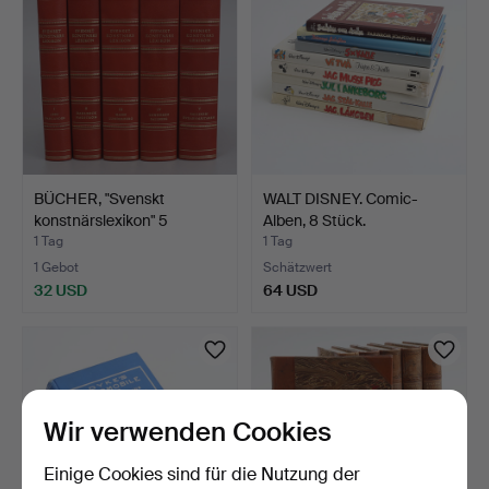
BÜCHER, "Svenskt
WALT DISNEY. Comic-
konstnärslexikon" 5
Alben, 8 Stück.
Bände…
1 Tag
1 Tag
1 Gebot
Schätzwert
32 USD
64 USD
Wir verwenden Cookies
Einige Cookies sind für die Nutzung der