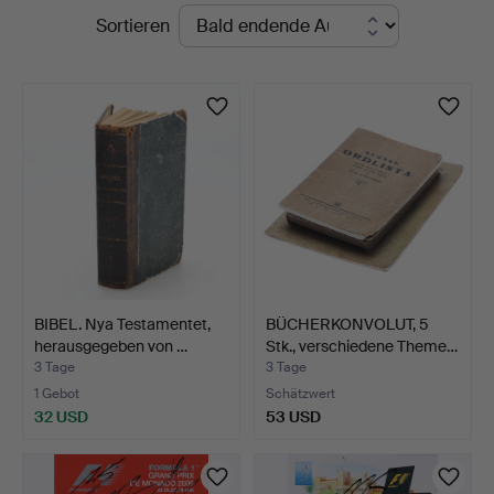
Laufende
Sortieren
Gomér
Auktionen
&
Andersson
Jönköping
BIBEL. Nya Testamentet,
BÜCHERKONVOLUT, 5
herausgegeben von …
Stk., verschiedene Theme…
3 Tage
3 Tage
1 Gebot
Schätzwert
32 USD
53 USD