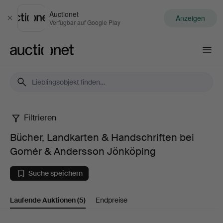
Auctionet
Anzeigen
Schließen
Verfügbar auf Google Play
Auctionet.com
Filtrieren
Bücher,
Bücher, Landkarten & Handschriften bei
Landkarten
Gomér & Andersson Jönköping
&
Suche speichern
Handschriften
Laufende Auktionen
(5)
Endpreise
bei