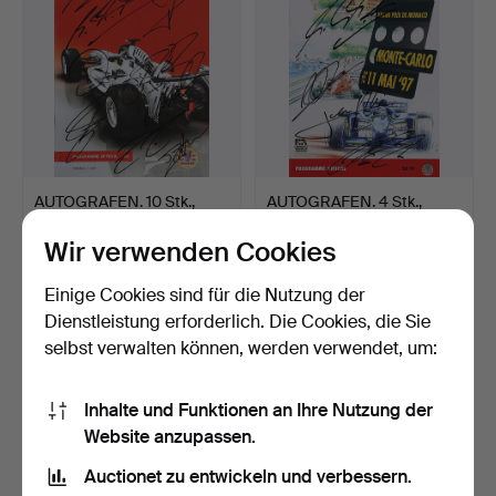
AUTOGRAFEN. 10 Stk.,
AUTOGRAFEN. 4 Stk.,
FORMULA 1, Grand Prix…
FORMULA 1, Grand Prix …
Wir verwenden Cookies
5 Tage
5 Tage
4 Gebote
2 Gebote
Einige Cookies sind für die Nutzung der
159 USD
38 USD
Dienstleistung erforderlich. Die Cookies, die Sie
selbst verwalten können, werden verwendet, um:
Inhalte und Funktionen an Ihre Nutzung der
Website anzupassen.
Auctionet zu entwickeln und verbessern.