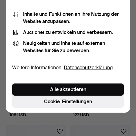
4 Gebote
9 Gebote
106 USD
660 USD
Inhalte und Funktionen an Ihre Nutzung der
Website anzupassen.
Auctionet zu entwickeln und verbessern.
Neuigkeiten und Inhalte auf externen
Websites für Sie zu bewerben.
Weitere Informationen:
Datenschutzerklärung
Alle akzeptieren
KUNGLIGA
ALEXANDRE DUMAS FILS,
AUTOMOBILKLUBBENS
CAS DE RUPTURE. 1892…
Cookie-Einstellungen
KARTE ÜBER SCHW…
5 Tage
6 Tage
Schätzwert
Schätzwert
106 USD
127 USD