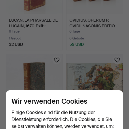
LUCAN, LA PHARSALE DE
OVIDIUS, OPERUM P.
LUCAIN, 1670. Exlibr…
OVIDII NASONIS EDITIO
N…
6 Tage
6 Tage
1 Gebot
6 Gebote
32 USD
59 USD
Wir verwenden Cookies
Einige Cookies sind für die Nutzung der
OVIDIUS,
FRED ROSE. Lithografierte
Dienstleistung erforderlich. Die Cookies, die Sie
METAMORPHOSEN, 1820.
Karte. "Angling …
selbst verwalten können, werden verwendet, um:
Exlibris von…
6 Tage
1 Tag