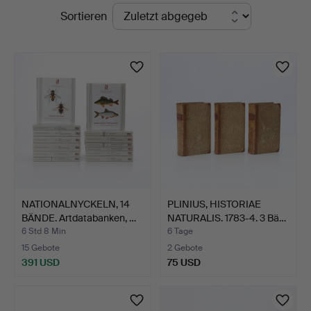
Laufende
Sortieren
Skånes
Auktionen
Auktionsverk
NATIONALNYCKELN, 14
PLINIUS, HISTORIAE
BÄNDE. Artdatabanken, …
NATURALIS. 1783-4. 3 Bä…
6 Std 8 Min
6 Tage
15 Gebote
2 Gebote
391 USD
75 USD