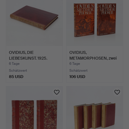
OVIDIUS, DIE
OVIDIUS,
LIEBESKUNST. 1925.
METAMORPHOSEN, zwei
Exlibris A…
Bände, Allhem…
6 Tage
6 Tage
Schätzwert
Schätzwert
85 USD
106 USD