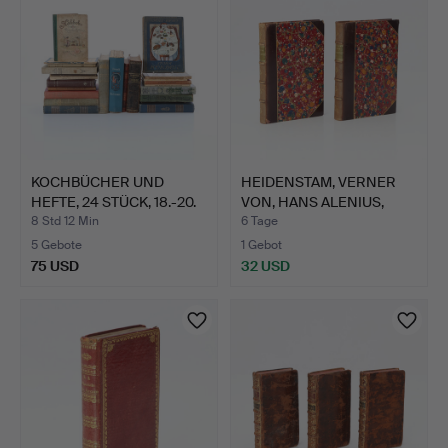
KOCHBÜCHER UND
HEIDENSTAM, VERNER
HEFTE, 24 STÜCK, 18.-20.
VON, HANS ALENIUS,
Ja…
1892…
8 Std 12 Min
6 Tage
5 Gebote
1 Gebot
75 USD
32 USD