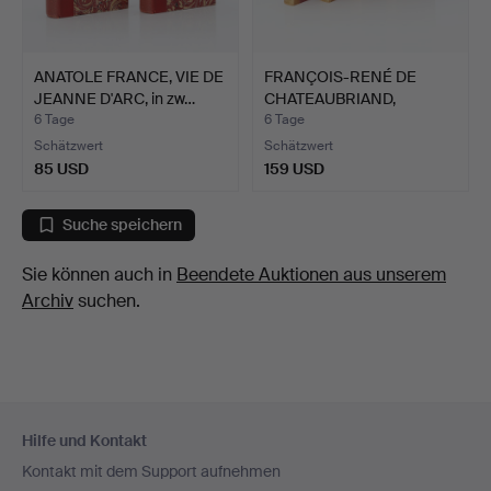
ANATOLE FRANCE, VIE DE
FRANÇOIS-RENÉ DE
JEANNE D'ARC, in zw…
CHATEAUBRIAND,
OEUVRES CO…
6 Tage
6 Tage
Schätzwert
Schätzwert
85 USD
159 USD
Suche speichern
Sie können auch in
Beendete Auktionen aus unserem
Archiv
suchen.
Fußzeilen-
Hilfe und Kontakt
Navigation
Kontakt mit dem Support aufnehmen