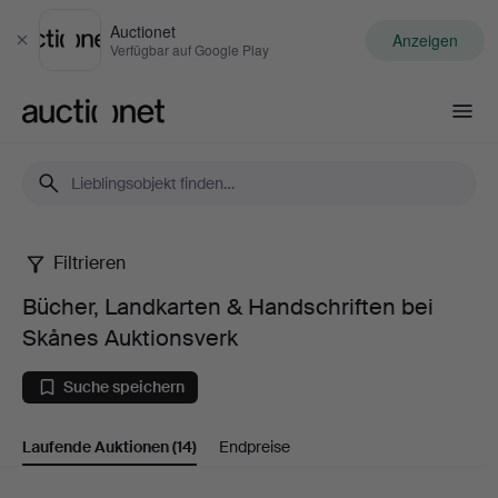
Auctionet
Anzeigen
Schließen
Verfügbar auf Google Play
Auctionet.com
Filtrieren
Bücher,
Bücher, Landkarten & Handschriften bei
Landkarten
Skånes Auktionsverk
&
Suche speichern
Handschriften
Laufende Auktionen
(14)
Endpreise
bei