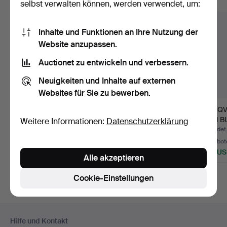
Alle Objekte anzeigen
selbst verwalten können, werden verwendet, um:
Inhalte und Funktionen an Ihre Nutzung der
Website anzupassen.
Auctionet zu entwickeln und verbessern.
Neuigkeiten und Inhalte auf externen
Websites für Sie zu bewerben.
958
.
KATALOG
957
.
BUCH
HUSQV
HUSQVARNA
HUSQVARNA
GUN BU
Weitere Informationen:
Datenschutzerklärung
PRISKURANT AUF
HAGELVAPEN 1877-
Beendet 25. Mai 2026
Beendet 25. Mai 2026
Beendet
SCHROTFLI…
1977.
37 Gebote
7 Gebote
17 Gebot
465 USD
85 USD
233 U
Alle akzeptieren
Cookie-Einstellungen
Fußzeilen-
Hilfe und Kontakt
Navigation