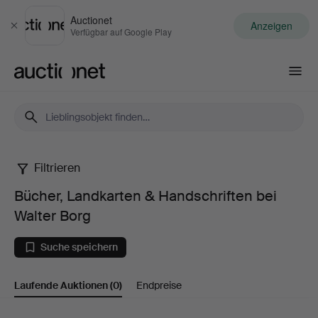
Auctionet
Anzeigen
Schließen
Verfügbar auf Google Play
Auctionet.com
Filtrieren
Bücher,
Bücher, Landkarten & Handschriften bei
Landkarten
Walter Borg
&
Suche speichern
Handschriften
Laufende Auktionen
(0)
Endpreise
bei