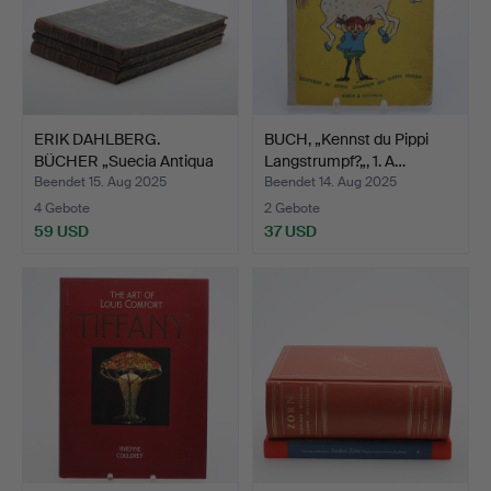
ERIK DAHLBERG.
BUCH, „Kennst du Pippi
BÜCHER „Suecia Antiqua
Langstrumpf?„, 1. A…
et H…
Beendet 15. Aug 2025
Beendet 14. Aug 2025
4 Gebote
2 Gebote
59 USD
37 USD