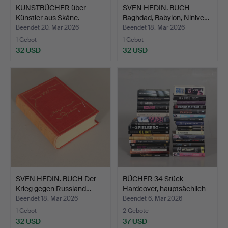
KUNSTBÜCHER über
SVEN HEDIN. BUCH
Künstler aus Skåne.
Baghdad, Babylon, Ninive…
Beendet 20. Mär 2026
Beendet 18. Mär 2026
1 Gebot
1 Gebot
32 USD
32 USD
SVEN HEDIN. BUCH Der
BÜCHER 34 Stück
Krieg gegen Russland…
Hardcover, hauptsächlich
ü…
Beendet 18. Mär 2026
Beendet 6. Mär 2026
1 Gebot
2 Gebote
32 USD
37 USD