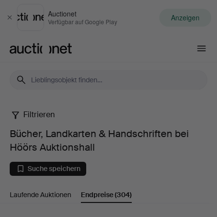
Auctionet
Anzeigen
Schließen
Verfügbar auf Google Play
Auctionet.com
Filtrieren
Bücher,
Bücher, Landkarten & Handschriften bei
Landkarten
Höörs Auktionshall
&
Suche speichern
Handschriften
Laufende Auktionen
Endpreise
(304)
bei