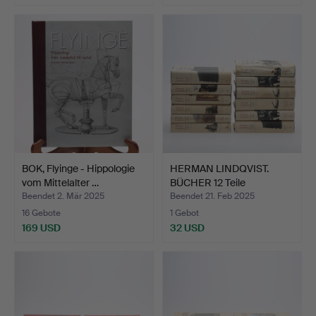
BOK, Flyinge - Hippologie
HERMAN LINDQVIST.
vom Mittelalter …
BÜCHER 12 Teile
Geschich…
Beendet 2. Mär 2025
Beendet 21. Feb 2025
16 Gebote
1 Gebot
169 USD
32 USD