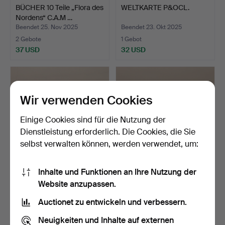
BÜCHER 10 Teile „Flora des
WELTKARTE P&OCL.
Nordens“ C.A.M …
Beendet 25. Nov 2025
Beendet 23. Okt 2025
2 Gebote
1 Gebot
37 USD
32 USD
Wir verwenden Cookies
Einige Cookies sind für die Nutzung der
Dienstleistung erforderlich. Die Cookies, die Sie
selbst verwalten können, werden verwendet, um:
Inhalte und Funktionen an Ihre Nutzung der
HERBARIUM,
BÜCHER 40 Stück „Unter
Website anzupassen.
Pflanzenbuch.
Gnomen und Kobolden…
Beendet 17. Sep 2025
Beendet 14. Sep 2025
Auctionet zu entwickeln und verbessern.
10 Gebote
2 Gebote
98 USD
37 USD
Neuigkeiten und Inhalte auf externen