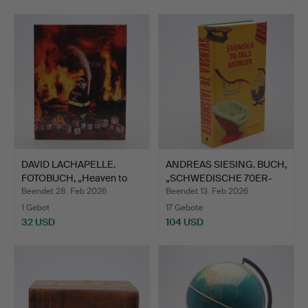
DAVID LACHAPELLE.
ANDREAS SIESING. BUCH,
FOTOBUCH, „Heaven to
„SCHWEDISCHE 70ER-
Hel…
M…
Beendet 28. Feb 2026
Beendet 13. Feb 2026
1 Gebot
17 Gebote
32 USD
104 USD