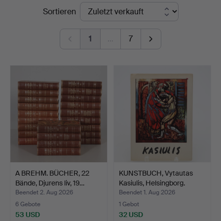
Endpreise
Sortieren
Höörs
Auktionshall
1
…
7
A BREHM. BÜCHER, 22
KUNSTBUCH, Vytautas
Bände, Djurens liv, 19…
Kasiulis, Helsingborg.
Beendet 2. Aug 2026
Beendet 1. Aug 2026
6 Gebote
1 Gebot
53 USD
32 USD