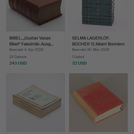
BIBEL, „Gustav Vasas
SELMA LAGERLÖF.
Bibel“ Faksimile-Ausg…
BÜCHER 12 Albert Bonniers
…
Beendet 4. Apr 2026
Beendet 30. Mär 2026
24 Gebote
1 Gebot
243 USD
32 USD