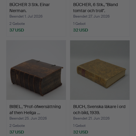
BÜCHER 3 Stk. Einar
BÜCHER, 6 Stk., "Bland
Nerman.
tomtar och troll".
Beendet 1. Jul 2026
Beendet 27. Jun 2026
2 Gebote
1 Gebot
37 USD
32 USD
BIBEL, "Prof-öfwersättning
BUCH, Svenska läkare i ord
af then Heliga …
och bild, 1939.
Beendet 25. Jun 2026
Beendet 21. Jun 2026
2 Gebote
1 Gebot
37 USD
32 USD