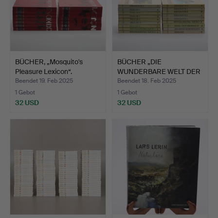
BÜCHER, „Mosquito's
BÜCHER „DIE
Pleasure Lexicon“.
WUNDERBARE WELT DER
TIERE“, 18…
Beendet 19. Feb 2025
Beendet 18. Feb 2025
1 Gebot
1 Gebot
32 USD
32 USD