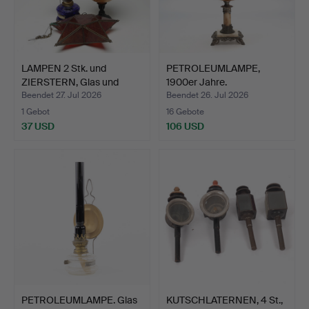
LAMPEN 2 Stk. und
PETROLEUMLAMPE,
ZIERSTERN, Glas und
1900er Jahre.
Meta…
Beendet 27. Jul 2026
Beendet 26. Jul 2026
1 Gebot
16 Gebote
37 USD
106 USD
PETROLEUMLAMPE. Glas
KUTSCHLATERNEN, 4 St.,