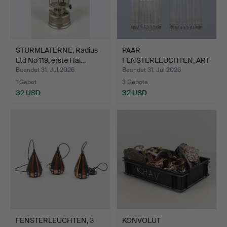
STURMLATERNE, Radius
PAAR
Ltd No 119, erste Häl…
FENSTERLEUCHTEN, ART
DECO, METALL MIT…
Beendet 31. Jul 2026
Beendet 31. Jul 2026
1 Gebot
3 Gebote
32 USD
32 USD
FENSTERLEUCHTEN, 3
KONVOLUT