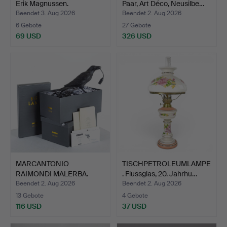
Erik Magnussen.
Paar, Art Déco, Neusilbe…
Beendet 3. Aug 2026
Beendet 2. Aug 2026
6 Gebote
27 Gebote
69 USD
326 USD
MARCANTONIO
TISCHPETROLEUMLAMPE
RAIMONDI MALERBA.
. Flussglas, 20. Jahrhu…
Beleuchtung,…
Beendet 2. Aug 2026
Beendet 2. Aug 2026
13 Gebote
4 Gebote
116 USD
37 USD