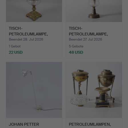
TISCH-
TISCH-
PETROLEUMLAMPE,
PETROLEUMLAMPE,
bronzierter Metall u…
Messing und Glas, Ko…
Beendet 28. Jul 2026
Beendet 27. Jul 2026
1 Gebot
5 Gebote
22 USD
48 USD
JOHAN PETTER
PETROLEUMLAMPEN,