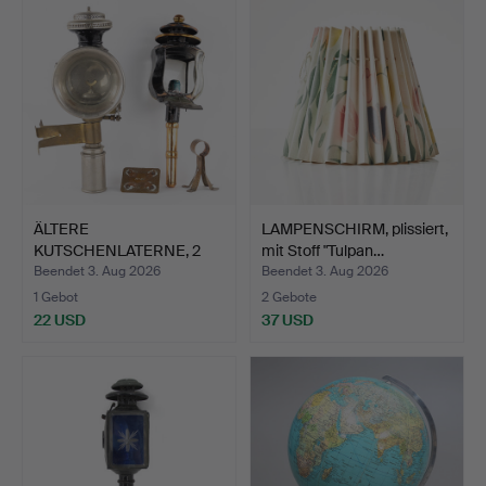
ÄLTERE
LAMPENSCHIRM, plissiert,
KUTSCHENLATERNE, 2
mit Stoff "Tulpan…
Stk.
Beendet 3. Aug 2026
Beendet 3. Aug 2026
1 Gebot
2 Gebote
22 USD
37 USD