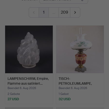
1
…
209
LAMPENSCHIRM, Empire,
TISCH-
Flamme aus satiniert…
PETROLEUMLAMPE,
Majolika. 19./20. Ja…
Beendet 6. Aug 2026
Beendet 6. Aug 2026
2 Gebote
1 Gebot
27 USD
32 USD