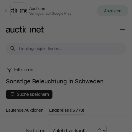
Auctionet
Anzeigen
Schließen
Verfügbar auf Google Play
Auctionet.com
Filtrieren
Sonstige
Sonstige Beleuchtung in Schweden
Beleuchtung
Suche speichern
in
Laufende Auktionen
Endpreise
(15 773)
Schweden
Endpreise
Sortieren