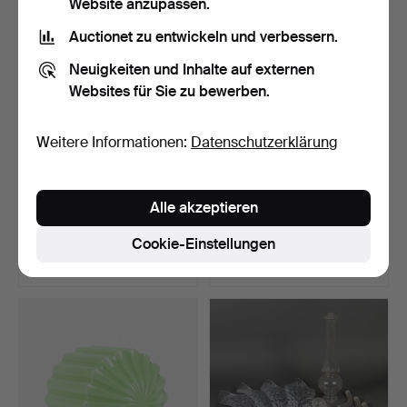
Website anzupassen.
Auctionet zu entwickeln und verbessern.
Neuigkeiten und Inhalte auf externen
Websites für Sie zu bewerben.
Weitere Informationen:
Datenschutzerklärung
LAMPENSCHIRME 11
LAMPENSCHIRM, gelblich
Alle akzeptieren
Stück, Glas, Mitte des 20…
getöntes Glas, 20. …
Beendet 29. Jul 2026
Beendet 29. Jul 2026
Cookie-Einstellungen
17 Gebote
1 Gebot
106 USD
32 USD