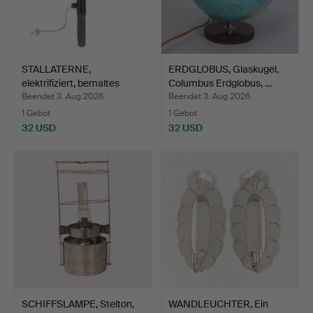
STALLATERNE,
ERDGLOBUS, Glaskugel,
elektrifiziert, bemaltes
Columbus Erdglobus, …
Blec…
Beendet 3. Aug 2026
Beendet 3. Aug 2026
1 Gebot
1 Gebot
32 USD
32 USD
SCHIFFSLAMPE, Stelton,
WANDLEUCHTER, Ein