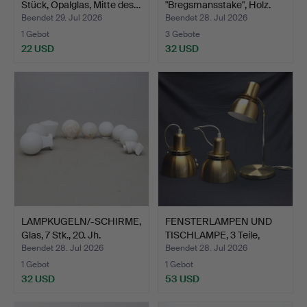
Stück, Opalglas, Mitte des…
"Bregsmansstake", Holz.
Beendet 29. Jul 2026
Beendet 28. Jul 2026
1 Gebot
3 Gebote
22 USD
32 USD
LAMPKUGELN/-SCHIRME,
FENSTERLAMPEN UND
Glas, 7 Stk., 20. Jh.
TISCHLAMPE, 3 Teile,
mes…
Beendet 28. Jul 2026
Beendet 28. Jul 2026
1 Gebot
1 Gebot
32 USD
53 USD