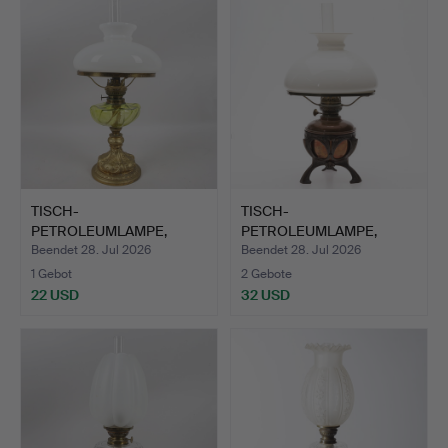
TISCH-
TISCH-
PETROLEUMLAMPE,
PETROLEUMLAMPE,
bronzierte Metall un…
Kupfer, Glas, Jugend…
Beendet 28. Jul 2026
Beendet 28. Jul 2026
1 Gebot
2 Gebote
22 USD
32 USD