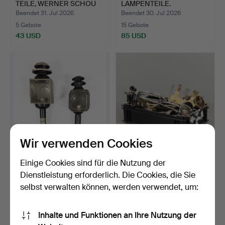
TEILE, WERNER SCHOU
LAMPENTEILE.
FÜR…
Beendet 31. Jul 2026
Beendet 30. Jul 2026
5 Gebote
15 Gebote
43 USD
85 USD
Wir verwenden Cookies
KUTSCHENLATERNE, 2
KONVOLUT
Einige Cookies sind für die Nutzung der
Stk., bemalte Metall, f…
LAMPENTEILE.
Dienstleistung erforderlich. Die Cookies, die Sie
Beendet 30. Jul 2026
Beendet 30. Jul 2026
selbst verwalten können, werden verwendet, um:
1 Gebot
7 Gebote
32 USD
85 USD
Inhalte und Funktionen an Ihre Nutzung der