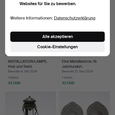
Websites für Sie zu bewerben.
Weitere Informationen:
Datenschutzerklärung
Alle akzeptieren
Cookie-Einstellungen
INSTALLATION/LAMPE,
Eine Metalllaterne, 19.
Holz und Textil.
Jahrhundert.
Beendet 4. Okt 2024
Beendet 21. Sep 2024
1 Gebot
1 Gebot
32 USD
32 USD