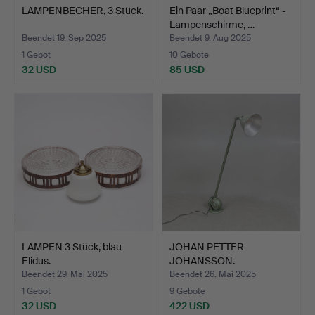
LAMPENBECHER, 3 Stück.
Ein Paar „Boat Blueprint“ -
Lampenschirme, …
Beendet 19. Sep 2025
Beendet 9. Aug 2025
1 Gebot
10 Gebote
32 USD
85 USD
LAMPEN 3 Stück, blau
JOHAN PETTER
Elidus.
JOHANSSON.
Industrielampe, Ei…
Beendet 29. Mai 2025
Beendet 26. Mai 2025
1 Gebot
9 Gebote
32 USD
422 USD