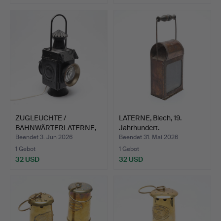
ZUGLEUCHTE /
LATERNE, Blech, 19.
BAHNWÄRTERLATERNE,
Jahrhundert.
erste Hälf…
Beendet 3. Jun 2026
Beendet 31. Mai 2026
1 Gebot
1 Gebot
32 USD
32 USD