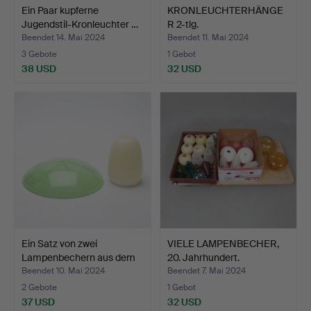
Ein Paar kupferne
KRONLEUCHTERHÄNGE
Jugendstil-Kronleuchter …
R 2-tlg.
Beendet 14. Mai 2024
Beendet 11. Mai 2024
3 Gebote
1 Gebot
38 USD
32 USD
Ein Satz von zwei
VIELE LAMPENBECHER,
Lampenbechern aus dem
20. Jahrhundert.
20…
Beendet 10. Mai 2024
Beendet 7. Mai 2024
2 Gebote
1 Gebot
37 USD
32 USD