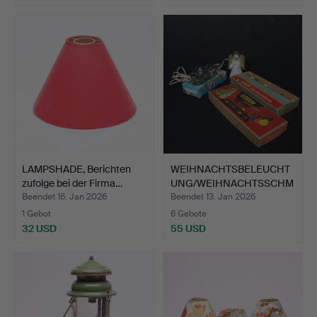
LAMPSHADE, Berichten
WEIHNACHTSBELEUCHT
zufolge bei der Firma…
UNG/WEIHNACHTSSCHM
UCK, e…
Beendet 16. Jan 2026
Beendet 13. Jan 2026
1 Gebot
6 Gebote
32 USD
55 USD