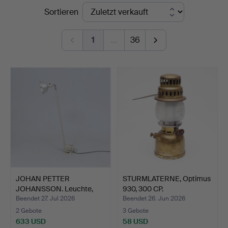
Endpreise
Sortieren
Andersson
Linköping
1
…
36
JOHAN PETTER
STURMLATERNE, Optimus
JOHANSSON. Leuchte,
930, 300 CP.
"Triplex-…
Beendet 27. Jul 2026
Beendet 26. Jun 2026
2 Gebote
3 Gebote
633 USD
58 USD