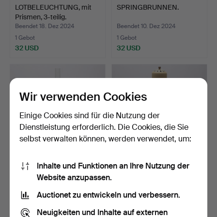
LOTBELEUCHTUNG, mit
SPRINGBRUNNEN.
Prismen, 3-teilig.
Beendet 18. Dez 2024
Beendet 10. Dez 2024
1 Gebot
1 Gebot
32 USD
32 USD
Wir verwenden Cookies
Einige Cookies sind für die Nutzung der
Dienstleistung erforderlich. Die Cookies, die Sie
selbst verwalten können, werden verwendet, um:
Inhalte und Funktionen an Ihre Nutzung der
Eine Petroleumlampe aus
STURMLAMPE Radius Nr.
Website anzupassen.
dem 20. Jahrhunder…
114, 300 C.P.
Beendet 22. Okt 2024
Beendet 21. Okt 2024
Auctionet zu entwickeln und verbessern.
1 Gebot
17 Gebote
32 USD
2.562 USD
Neuigkeiten und Inhalte auf externen