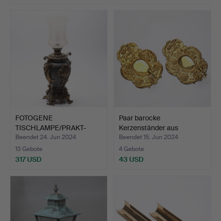
FOTOGENE
Paar barocke
TISCHLAMPE/PRAKT-
Kerzenständer aus
PETROLEUMLAMPE, …
Messing, 18…
Beendet 24. Jun 2024
Beendet 15. Jun 2024
13 Gebote
4 Gebote
317 USD
43 USD