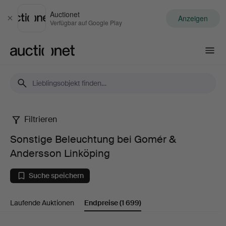
Auctionet
Anzeigen
Schließen
Verfügbar auf Google Play
Auctionet.com
Filtrieren
Sonstige
Sonstige Beleuchtung bei Gomér &
Beleuchtung
Andersson Linköping
bei
Suche speichern
Gomér
Laufende Auktionen
Endpreise
(1 699)
&