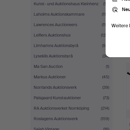
Kunst- und Auktionshaus Kleinhenz
(10)
Neu
Laholms Auktionskammare
(119)
Lawrences Auctioneers
(116)
Weitere 
Leiflers Auktionshus
(120)
Limhamns Auktionsbyrå
(58)
Lysekils Auktionsbyrå
(34)
Ma San Auction
(1)
Markus Auktioner
(45)
Norrlands Auktionsverk
(39)
Palsgaard Kunstauktioner
(73)
RA Auktionsverket Norrköping
(214)
Roslagens Auktionsverk
(159)
Sajab Vintage
(16)