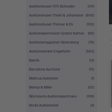
Auktionshuset STO Bohuslän
(101)
Auktionshuset Thelin & Johansson
(695)
Auktionshuset Thörner & Ek
(105)
Auktionskammaren Sydost Kalmar
(66)
Auktionsmagasinet Vänersborg
(78)
Auktionsverket Engelholm
(562)
Balclis
(13)
Barcelona Auctions
(15)
Bidstrup Auktioner
(1)
Bishop & Miller
(55)
Björnssons Auktionskammare
(108)
Borås Auktionshall
(3)