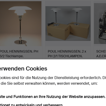
POUL HENNINGSEN. PH
POUL HENNINGSEN. 2 x
SCHE
3/2 Tischlampe.
PH 2/1 TISCHLAMPEN.
A.E.C
Beendet 22. Apr 2018
Beendet 8. Apr 2018
Beendet
2 Gebote
5 Gebote
1 Gebot
erwenden Cookies
694 USD
913 USD
174 U
ookies sind für die Nutzung der Dienstleistung erforderlich. D
 die Sie selbst verwalten können, werden verwendet, um:
alte und Funktionen an Ihre Nutzung der Website anzupassen.
tionet zu entwickeln und verbessern.