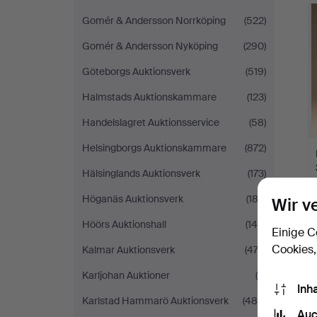
Gomér & Andersson Norrköping
(522)
Gomér & Andersson Nyköping
(290)
Göteborgs Auktionsverk
(519)
Halmstads Auktionskammare
(123)
Handelslagret Auktionsservice
(58)
Helsingborgs Auktionskammare
(872)
Hälsinglands Auktionsverk
(173)
Höganäs Auktionsverk
(182)
Wir v
Höörs Auktionshall
(148)
Einige C
Cookies,
Kalmar Auktionsverk
(474)
Karljohan Auktioner
(9)
Inh
Karlstad Hammarö Auktionsverk
(484)
Auc