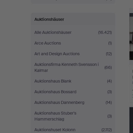
Auktionshäuser
Alle Auktionshäuser
(16.421)
Arce Auctions
(1)
Art and Design Auctions
(12)
Auktionsfirma Kenneth Svensson i
(66)
Kalmar
Auktionshaus Blank
(4)
Auktionshaus Bossard
(3)
Auktionshaus Dannenberg
(14)
Auktionshaus Stuber's
(3)
Hammerschlag
Auktionshuset Kolonn
(2.112)