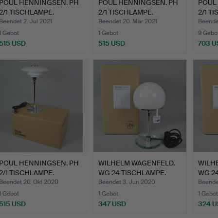
POUL HENNINGSEN. PH
POUL HENNINGSEN. PH
POUL
2/1 TISCHLAMPE.
2/1 TISCHLAMPE.
2/1 T
Beendet 2. Jul 2021
Beendet 20. Mär 2021
Beendet
1 Gebot
1 Gebot
9 Gebo
515 USD
515 USD
703 U
POUL HENNINGSEN. PH
WILHELM WAGENFELD.
WILH
2/1 TISCHLAMPE.
WG 24 TISCHLAMPE.
WG 24
Beendet 20. Okt 2020
Beendet 3. Jun 2020
Beende
1 Gebot
1 Gebot
1 Gebot
515 USD
347 USD
324 