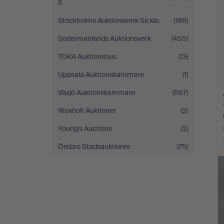
5
Stockholms Auktionsverk Sickla
(186)
Södermanlands Auktionsverk
(455)
TOKA Auktionshus
(13)
Uppsala Auktionskammare
(1)
Växjö Auktionskammare
(567)
Woxholt Auktioner
(2)
Young's Auctions
(2)
Örebro Stadsauktioner
(75)