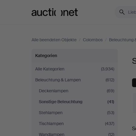
Auctionet.com
Alle beendeten Objekte
/
Colombos
/
Beleuchtung
Sonstige
Kategorien
Beleuchtung
Alle Kategorien
(3.934)
Beleuchtung & Lampen
(612)
bei
Deckenlampen
(69)
Colombos
Sonstige Beleuchtung
(41)
Stehlampen
(53)
E
Tischlampen
(437)
S
Wandlampen
(12)