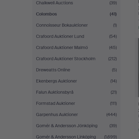
Chalkwell Auctions
(39)
Colombos
(41)
Connoisseur Bokauktioner
(1)
Crafoord Auktioner Lund
(54)
Crafoord Auktioner Malmö
(45)
Crafoord Auktioner Stockholm
(212)
Dreweatts Online
(5)
Ekenbergs Auktioner
(14)
Falun Auktionsbyrå
(21)
Formstad Auktioner
(111)
Garpenhus Auktioner
(444)
Gomér & Andersson Jönköping
(39)
Gomér & Andersson Linköping
(1.699)