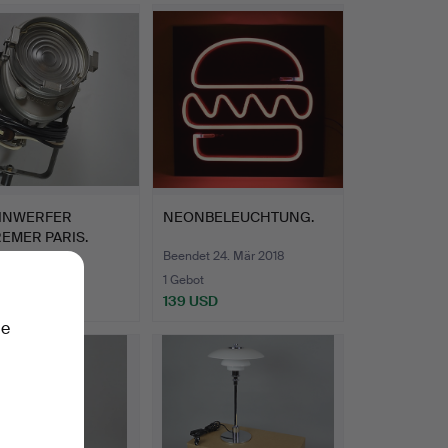
INWERFER
NEONBELEUCHTUNG.
REMER PARIS.
 4. Apr 2018
Beendet 24. Mär 2018
1 Gebot
SD
139 USD
ie