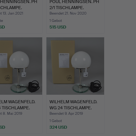
 HENNINGSEN. PH
POUL HENNINGSEN. PH
ISCHLAMPE.
2/1 TISCHLAMPE.
 13. Jan 2021
Beendet 21. Nov 2020
te
1 Gebot
SD
515 USD
ELM WAGENFELD.
WILHELM WAGENFELD.
 TISCHLAMPE.
WG 24 TISCHLAMPE.
t 8. Mai 2019
Beendet 9. Apr 2019
1 Gebot
USD
324 USD