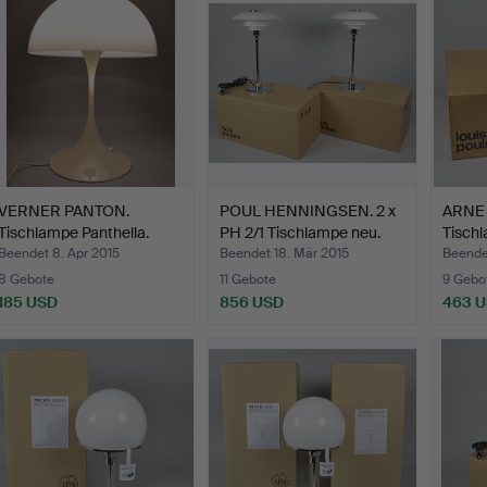
VERNER PANTON.
POUL HENNINGSEN. 2 x
ARNE 
Tischlampe Panthella.
PH 2/1 Tischlampe neu.
Tisch
Beendet 8. Apr 2015
Beendet 18. Mär 2015
Beendet
8 Gebote
11 Gebote
9 Gebo
185 USD
856 USD
463 