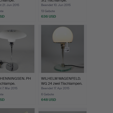
schlampe.
3/2 Tischlampe.
 21. Jun 2015
Beendet 10. Jun 2015
ote
13 Gebote
USD
636 USD
 HENNINGSEN. PH
WILHELM WAGENFELD.
schlampe.
WG 24 zwei Tischlampen.
 7. Mai 2015
Beendet 17. Apr 2015
ote
6 Gebote
USD
648 USD