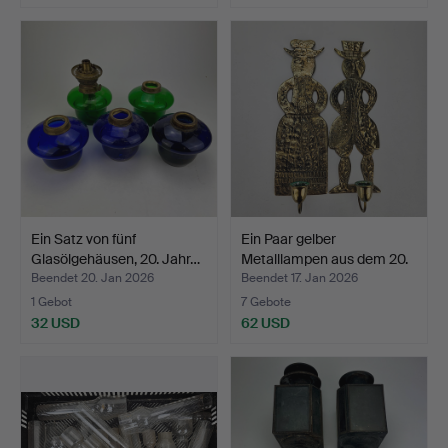
Ein Satz von fünf
Ein Paar gelber
Glasölgehäusen, 20. Jahr…
Metalllampen aus dem 20.
J…
Beendet 20. Jan 2026
Beendet 17. Jan 2026
1 Gebot
7 Gebote
32 USD
62 USD