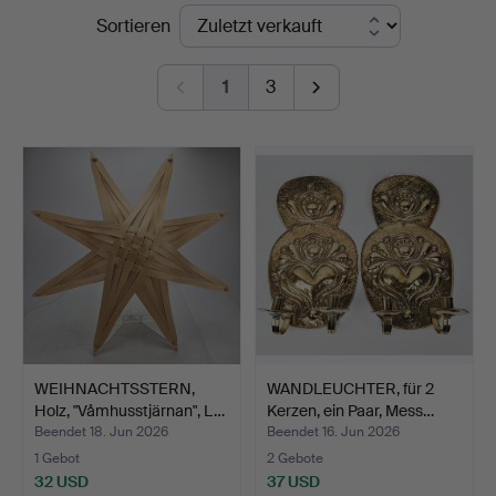
Endpreise
Sortieren
&
Ek
1
3
WEIHNACHTSSTERN,
WANDLEUCHTER, für 2
Holz, "Våmhusstjärnan", L…
Kerzen, ein Paar, Mess…
Beendet 18. Jun 2026
Beendet 16. Jun 2026
1 Gebot
2 Gebote
32 USD
37 USD