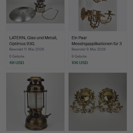
LATERN, Glas und Metall,
Ein Paar
Optimus 930.
Messingapplikationen für 3
Kerzen…
Beendet 11. Mai 2026
Beendet 9. Mai 2026
5 Gebote
9 Gebote
48 USD
106 USD