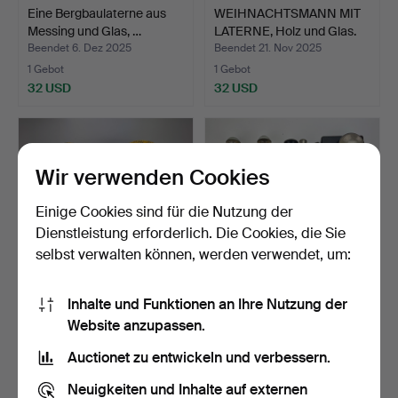
Eine Bergbaulaterne aus
WEIHNACHTSMANN MIT
Messing und Glas, …
LATERNE, Holz und Glas.
Beendet 6. Dez 2025
Beendet 21. Nov 2025
1 Gebot
1 Gebot
32 USD
32 USD
Wir verwenden Cookies
Einige Cookies sind für die Nutzung der
Dienstleistung erforderlich. Die Cookies, die Sie
selbst verwalten können, werden verwendet, um:
Inhalte und Funktionen an Ihre Nutzung der
Ein Paar Wandteller aus
Ein Satz von 12
Website anzupassen.
Messing im Barocks…
Taschenlampen aus Metall
u…
Beendet 13. Nov 2025
Beendet 3. Nov 2025
Auctionet zu entwickeln und verbessern.
9 Gebote
1 Gebot
90 USD
32 USD
Neuigkeiten und Inhalte auf externen