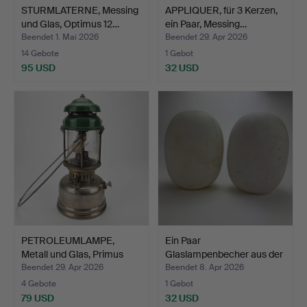
STURMLATERNE, Messing
APPLIQUER, für 3 Kerzen,
und Glas, Optimus 12…
ein Paar, Messing…
Beendet 1. Mai 2026
Beendet 29. Apr 2026
14 Gebote
1 Gebot
95 USD
32 USD
PETROLEUMLAMPE,
Ein Paar
Metall und Glas, Primus
Glaslampenbecher aus der
Nr…
Mitte de…
Beendet 29. Apr 2026
Beendet 8. Apr 2026
4 Gebote
1 Gebot
79 USD
32 USD