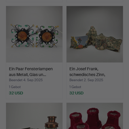
Ein Paar Fensterlampen
Ein Josef Frank,
aus Metall, Glas un…
schwedisches Zinn,
Lampen…
Beendet 4. Sep 2025
Beendet 2. Sep 2025
1 Gebot
1 Gebot
32 USD
32 USD