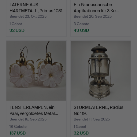
LATERNE AUS
Ein Paar oscarische
HARTMETALL, Primus 1031,
Applikationen für 3 Ke…
Hjort…
Beendet 23. Okt 2025
Beendet 20. Sep 2025
1 Gebot
3 Gebote
32 USD
43 USD
FENSTERLAMPEN, ein
STURMLATERNE, Radius
Paar, vergoldetes Metal…
Nr. 119.
Beendet 16. Sep 2025
Beendet 11. Sep 2025
18 Gebote
1 Gebot
137 USD
32 USD