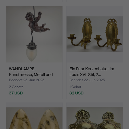
WANDLAMPE,
Ein Paar Kerzenhalter im
Kunstmesse, Metall und
Louis XVI-Stil, 2…
Glas, De…
Beendet 25. Jun 2025
Beendet 22. Jun 2025
2 Gebote
1 Gebot
37 USD
32 USD