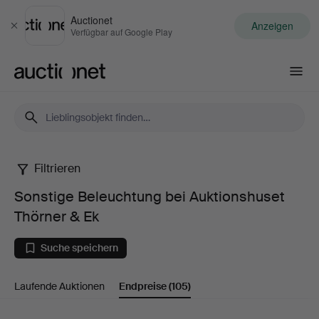
Auctionet
Anzeigen
Schließen
Verfügbar auf Google Play
Auctionet.com
Filtrieren
Sonstige
Sonstige Beleuchtung bei Auktionshuset
Beleuchtung
Thörner & Ek
bei
Suche speichern
Auktionshuset
Laufende Auktionen
Endpreise
(105)
Thörner