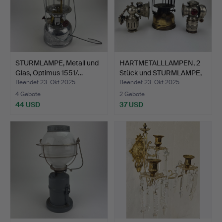
STURMLAMPE, Metall und
HARTMETALLLAMPEN, 2
Glas, Optimus 1551/…
Stück und STURMLAMPE,
…
Beendet 23. Okt 2025
Beendet 23. Okt 2025
4 Gebote
2 Gebote
44 USD
37 USD