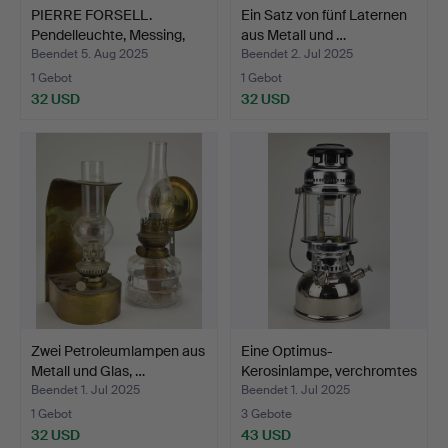
PIERRE FORSELL.
Ein Satz von fünf Laternen
Pendelleuchte, Messing,
aus Metall und …
Sk…
Beendet 5. Aug 2025
Beendet 2. Jul 2025
1 Gebot
1 Gebot
32 USD
32 USD
Zwei Petroleumlampen aus
Eine Optimus-
Metall und Glas, …
Kerosinlampe, verchromtes
Met…
Beendet 1. Jul 2025
Beendet 1. Jul 2025
1 Gebot
3 Gebote
32 USD
43 USD