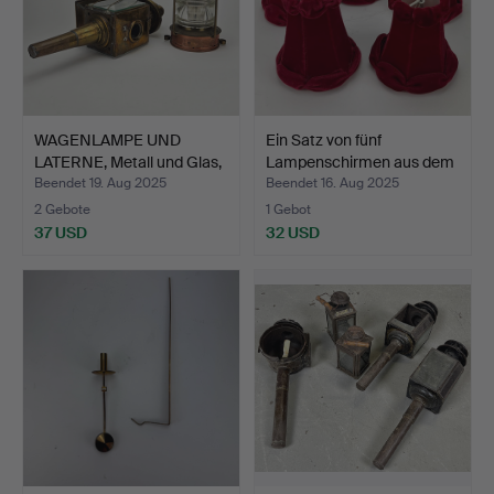
WAGENLAMPE UND
Ein Satz von fünf
LATERNE, Metall und Glas,
Lampenschirmen aus dem
2…
2…
Beendet 19. Aug 2025
Beendet 16. Aug 2025
2 Gebote
1 Gebot
37 USD
32 USD