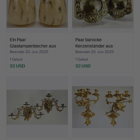
Ein Paar
Paar barocke
Glaslampenbecher aus
Kerzenständer aus
dem 20. Jahr…
Messing, 20…
Beendet 20. Jun 2025
Beendet 20. Jun 2025
1 Gebot
1 Gebot
32 USD
32 USD