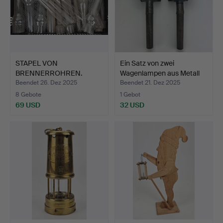
STAPEL VON
Ein Satz von zwei
BRENNERROHREN.
Wagenlampen aus Metall
u…
Beendet 26. Dez 2025
Beendet 21. Dez 2025
8 Gebote
1 Gebot
69 USD
32 USD