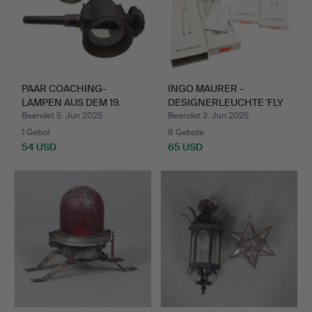
PAAR COACHING-
INGO MAURER -
LAMPEN AUS DEM 19.
DESIGNERLEUCHTE 'FLY
JAHRHUNDE…
CANDLE …
Beendet 5. Jun 2025
Beendet 3. Jun 2025
1 Gebot
8 Gebote
54 USD
65 USD