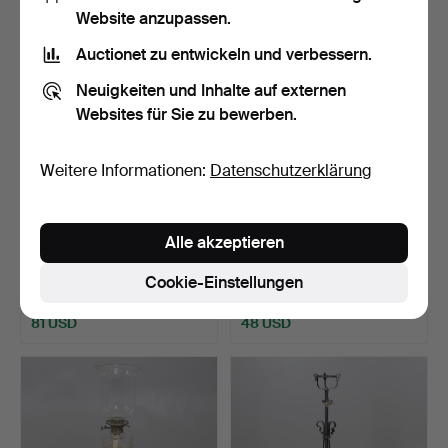
Website anzupassen.
Auctionet zu entwickeln und verbessern.
Neuigkeiten und Inhalte auf externen
Websites für Sie zu bewerben.
Weitere Informationen:
Datenschutzerklärung
DEUTSCHE RETRO-
ITALIENISCHE
Alle akzeptieren
STEHLAMPE,
HALLENLATERNE &
TISCHLAMPE UND G…
CAMPANA-URNE.
Beendet 11. Nov 2025
Beendet 11. Nov 2025
Cookie-Einstellungen
9 Gebote
3 Gebote
81 USD
48 USD
Ausgewähltes
Objekt