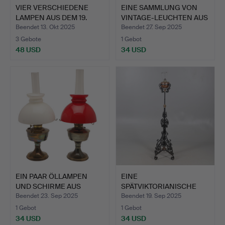
VIER VERSCHIEDENE
EINE SAMMLUNG VON
LAMPEN AUS DEM 19.
VINTAGE-LEUCHTEN AUS
JAHRH…
VER…
Beendet 13. Okt 2025
Beendet 27. Sep 2025
3 Gebote
1 Gebot
48 USD
34 USD
EIN PAAR ÖLLAMPEN
EINE
UND SCHIRME AUS
SPÄTVIKTORIANISCHE
MESSING.
AUSZIEHBARE ÖLLAMP…
Beendet 23. Sep 2025
Beendet 19. Sep 2025
1 Gebot
1 Gebot
34 USD
34 USD