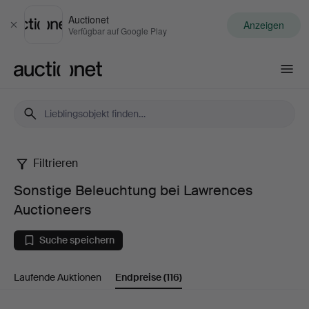
Auctionet
Anzeigen
Schließen
Verfügbar auf Google Play
Auctionet.com
Filtrieren
Sonstige
Sonstige Beleuchtung bei Lawrences
Beleuchtung
Auctioneers
bei
Suche speichern
Lawrences
Laufende Auktionen
Endpreise
(116)
Auctioneers