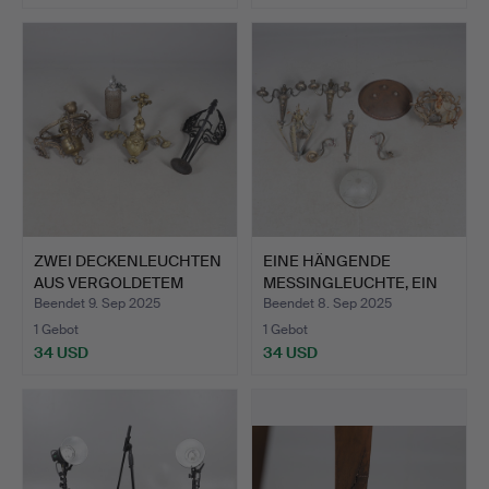
ZWEI DECKENLEUCHTEN
EINE HÄNGENDE
AUS VERGOLDETEM
MESSINGLEUCHTE, EIN
METALL…
GESCHLIF…
Beendet 9. Sep 2025
Beendet 8. Sep 2025
1 Gebot
1 Gebot
34 USD
34 USD