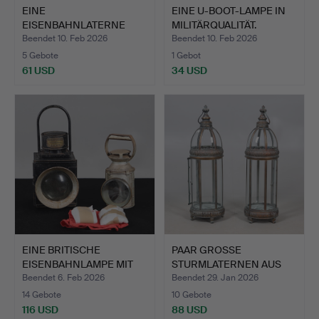
EINE
EINE U-BOOT-LAMPE IN
EISENBAHNLATERNE
MILITÄRQUALITÄT.
VON 1945 UND EINE RO…
Beendet 10. Feb 2026
Beendet 10. Feb 2026
5 Gebote
1 Gebot
61 USD
34 USD
EINE BRITISCHE
PAAR GROSSE
EISENBAHNLAMPE MIT
STURMLATERNEN AUS
ZUSÄTZLI…
METALL UND G…
Beendet 6. Feb 2026
Beendet 29. Jan 2026
14 Gebote
10 Gebote
116 USD
88 USD