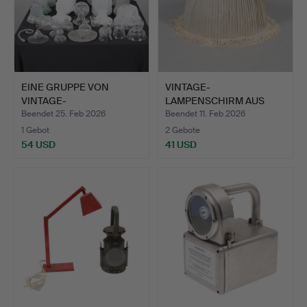
EINE GRUPPE VON
VINTAGE-
VINTAGE-
LAMPENSCHIRM AUS
GLASLAMPENSCHIRMEN
SEIDE, PLISSIERT.
Beendet 25. Feb 2026
Beendet 11. Feb 2026
…
1 Gebot
2 Gebote
54 USD
41 USD