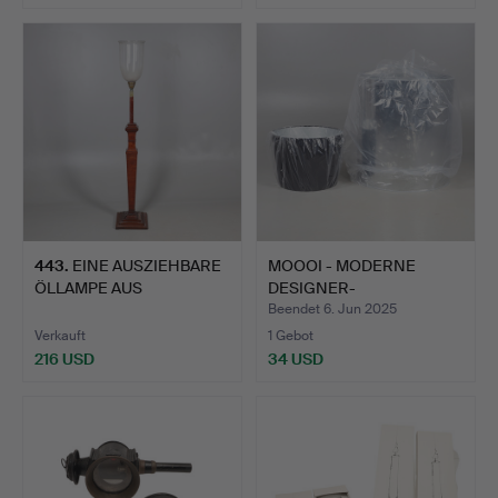
443
.
EINE AUSZIEHBARE
MOOOI - MODERNE
ÖLLAMPE AUS
DESIGNER-
MAHAGONI UND …
LAMPENSCHIRME.
Beendet 6. Jun 2025
Verkauft
1 Gebot
216 USD
34 USD