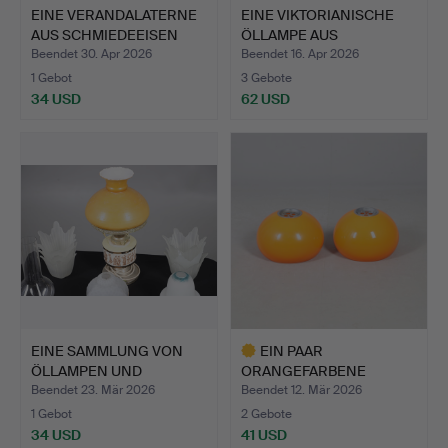
EINE VERANDALATERNE
EINE VIKTORIANISCHE
AUS SCHMIEDEEISEN
ÖLLAMPE AUS
UND …
PREISELBEE…
Beendet 30. Apr 2026
Beendet 16. Apr 2026
1 Gebot
3 Gebote
34 USD
62 USD
EINE SAMMLUNG VON
EIN PAAR
ÖLLAMPEN UND
ORANGEFARBENE
SCHIRMEN.
RETRO-
Beendet 23. Mär 2026
Beendet 12. Mär 2026
PENDELLEUCHTE…
1 Gebot
2 Gebote
34 USD
41 USD