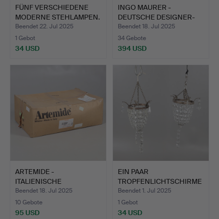
FÜNF VERSCHIEDENE
INGO MAURER -
MODERNE STEHLAMPEN.
DEUTSCHE DESIGNER-
DECKENLAMP…
Beendet 22. Jul 2025
Beendet 18. Jul 2025
1 Gebot
34 Gebote
34 USD
394 USD
ARTEMIDE -
EIN PAAR
ITALIENISCHE
TROPFENLICHTSCHIRME
DESIGNERBELEUCHTUN
AUS VERGOLDET…
Beendet 18. Jul 2025
Beendet 1. Jul 2025
…
10 Gebote
1 Gebot
95 USD
34 USD