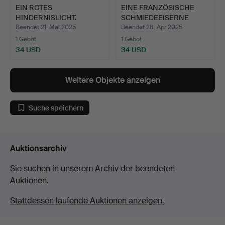
EIN ROTES
EINE FRANZÖSISCHE
HINDERNISLICHT.
SCHMIEDEEISERNE
HALLENLA…
Beendet 21. Mai 2025
Beendet 28. Apr 2025
1 Gebot
1 Gebot
34 USD
34 USD
Weitere Objekte anzeigen
Suche speichern
Auktionsarchiv
Sie suchen in unserem Archiv der beendeten
Auktionen.
Stattdessen laufende Auktionen anzeigen.