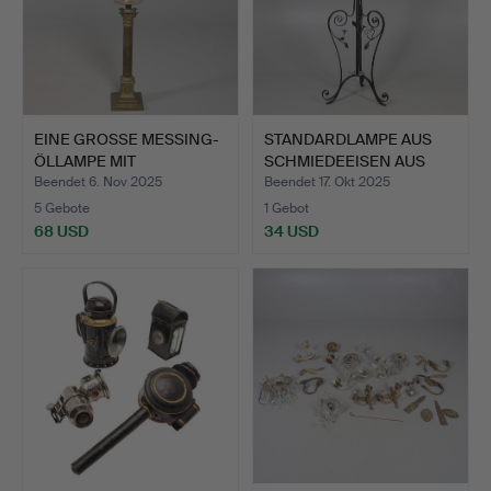
EINE GROSSE MESSING-
STANDARDLAMPE AUS
ÖLLAMPE MIT
SCHMIEDEEISEN AUS
GLASSCHIRM.
DEM 20…
Beendet 6. Nov 2025
Beendet 17. Okt 2025
5 Gebote
1 Gebot
68 USD
34 USD