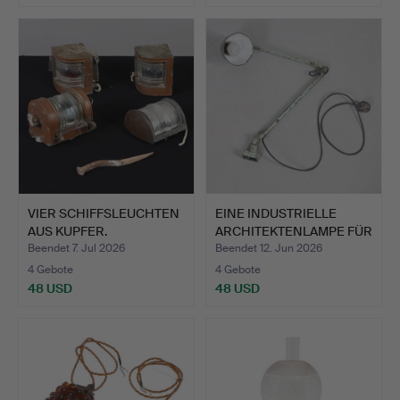
VIER SCHIFFSLEUCHTEN
EINE INDUSTRIELLE
AUS KUPFER.
ARCHITEKTENLAMPE FÜR
DIE…
Beendet 7. Jul 2026
Beendet 12. Jun 2026
4 Gebote
4 Gebote
48 USD
48 USD