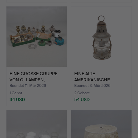
Ausgewähltes
Objekt
EINE GROSSE GRUPPE
EINE ALTE
VON ÖLLAMPEN,
AMERIKANISCHE
BRENNERN,…
SCHIFFSLATERNE.
Beendet 11. Mär 2026
Beendet 3. Mär 2026
1 Gebot
2 Gebote
34 USD
54 USD