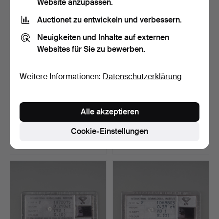
Website anzupassen.
Auctionet zu entwickeln und verbessern.
Neuigkeiten und Inhalte auf externen
Websites für Sie zu bewerben.
Weitere Informationen:
Datenschutzerklärung
DIAMANTEN, 8 Stück,
DIAMANTEN, 10 Stück,
Alle akzeptieren
Brillantschliff, insge…
Brillantschliff, insg…
Beendet 24. Sep 2023
Beendet 24. Sep 2023
Cookie-Einstellungen
12 Gebote
10 Gebote
473 USD
555 USD