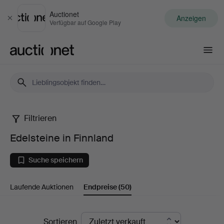
Auctionet
Anzeigen
Schließen
Verfügbar auf Google Play
Auctionet.com
Filtrieren
Edelsteine
Edelsteine in Finnland
in
Suche speichern
Finnland
Laufende Auktionen
Endpreise
(50)
Endpreise
Sortieren