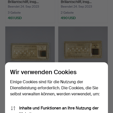
Brillantschliff, insg…
Brillantschliff, insg…
Beendet 24. Sep 2023
Beendet 24. Sep 2023
3 Gebote
2 Gebote
461 USD
490 USD
Wir verwenden Cookies
DIAMANTEN, Brillantschliff,
DIAMANTEN, 10 Stück,
Einige Cookies sind für die Nutzung der
insgesamt 1,05…
Brillantschliff, insg…
Dienstleistung erforderlich. Die Cookies, die Sie
Beendet 24. Sep 2023
Beendet 24. Sep 2023
selbst verwalten können, werden verwendet, um:
19 Gebote
6 Gebote
566 USD
461 USD
Inhalte und Funktionen an Ihre Nutzung der