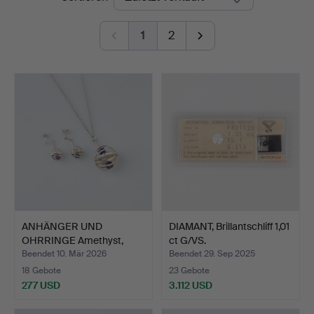
1
2
ANHÄNGER UND
DIAMANT, Brillantschliff 1,01
OHRRINGE Amethyst,
ct G/VS.
Silber 925…
Beendet 10. Mär 2026
Beendet 29. Sep 2025
18 Gebote
23 Gebote
277 USD
3.112 USD