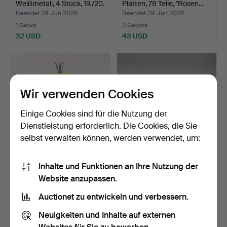
Weißmetall, 4 Stück, 19./20.
Platten, 78 Teile, "Rosen…
…
Beendet 29. Jun 2026
Beendet 29. Jun 2026
1 Gebot
3 Gebote
32 USD
43 USD
Wir verwenden Cookies
Einige Cookies sind für die Nutzung der
Dienstleistung erforderlich. Die Cookies, die Sie
selbst verwalten können, werden verwendet, um:
BIRGITTA FOLCKER
GASFLASCHEN, 2 Stück.
Inhalte und Funktionen an Ihre Nutzung der
SUNDVALL. Cool Globe,
Website anzupassen.
Kun…
Beendet 29. Jun 2026
Beendet 25. Jun 2026
1 Gebot
2 Gebote
Auctionet zu entwickeln und verbessern.
32 USD
37 USD
Neuigkeiten und Inhalte auf externen