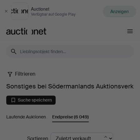
Auctionet
Anzeigen
Schließen
Verfügbar auf Google Play
Auctionet.com
Filtrieren
Sonstiges
Sonstiges bei Södermanlands Auktionsverk
bei
Suche speichern
Södermanlands
Laufende Auktionen
Endpreise
(6 049)
Auktionsverk
Endpreise
Sortieren