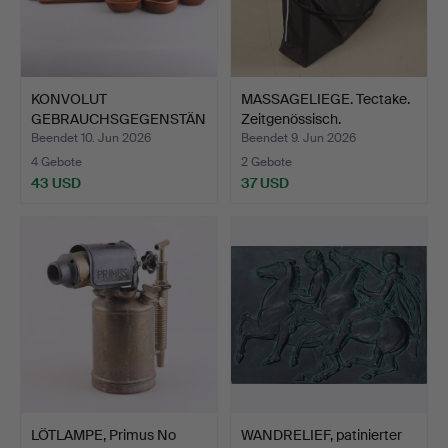
KONVOLUT
MASSAGELIEGE. Tectake.
GEBRAUCHSGEGENSTÄN
Zeitgenössisch.
DE, 7 Teile, Te…
Beendet 10. Jun 2026
Beendet 9. Jun 2026
4 Gebote
2 Gebote
43 USD
37 USD
LÖTLAMPE, Primus No
WANDRELIEF, patinierter