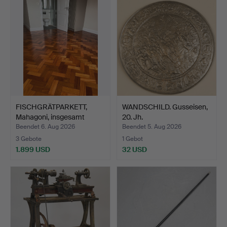
FISCHGRÄTPARKETT,
WANDSCHILD. Gusseisen,
Mahagoni, insgesamt
20. Jh.
86,4…
Beendet 6. Aug 2026
Beendet 5. Aug 2026
3 Gebote
1 Gebot
1.899 USD
32 USD