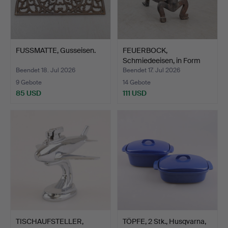
FUSSMATTE, Gusseisen.
FEUERBOCK,
Schmiedeeisen, in Form
eines Te…
Beendet 18. Jul 2026
Beendet 17. Jul 2026
9 Gebote
14 Gebote
85 USD
111 USD
TISCHAUFSTELLER,
TÖPFE, 2 Stk., Husqvarna,