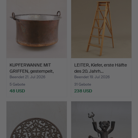
KUPFERWANNE MIT
LEITER, Kiefer, erste Hälfte
GRIFFEN, gestempelt,
des 20. Jahrh…
18./1…
Beendet 21. Jul 2026
Beendet 19. Jul 2026
5 Gebote
31 Gebote
48 USD
238 USD