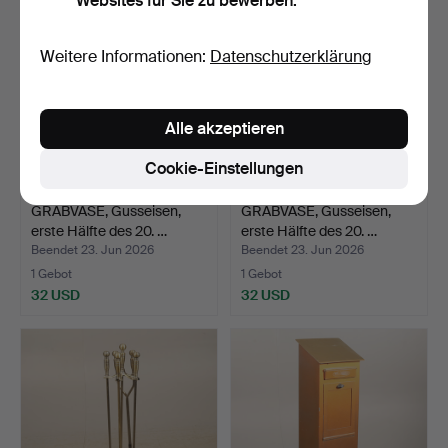
Websites für Sie zu bewerben.
Weitere Informationen:
Datenschutzerklärung
Alle akzeptieren
Cookie-Einstellungen
GRABVASE, Gusseisen,
GRABVASE, Gusseisen,
erste Hälfte des 20. …
erste Hälfte des 20. …
Beendet 23. Jun 2026
Beendet 23. Jun 2026
1 Gebot
1 Gebot
32 USD
32 USD