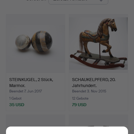
STEINKUGEL, 2 Stück,
SCHAUKELPFERD, 20.
Marmor.
Jahrhundert.
Beendet 7. Jun 2017
Beendet 3. Nov 2015
1 Gebot
12 Gebote
35 USD
79 USD