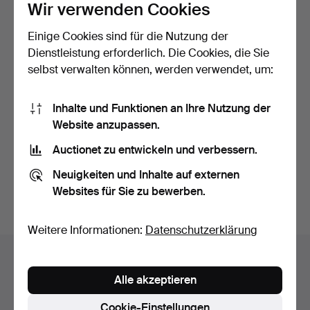
Wir verwenden Cookies
Einige Cookies sind für die Nutzung der
Dienstleistung erforderlich. Die Cookies, die Sie
selbst verwalten können, werden verwendet, um:
SCHALLPLATTEN, 7 Stück.
INKLUSEN, 78 Stück.
Inhalte und Funktionen an Ihre Nutzung der
Website anzupassen.
Beendet 26. Nov 2014
Beendet 3. Jul 2014
Auctionet zu entwickeln und verbessern.
5 Gebote
11 Gebote
52 USD
463 USD
Neuigkeiten und Inhalte auf externen
Websites für Sie zu bewerben.
Suche speichern
Weitere Informationen:
Datenschutzerklärung
Auktionsarchiv
Alle akzeptieren
Sie suchen in unserem Archiv der beendeten
Auktionen.
Cookie-Einstellungen