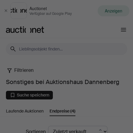
Auctionet
Anzeigen
Schließen
Verfügbar auf Google Play
Auctionet.com
Filtrieren
Sonstiges
Sonstiges bei Auktionshaus Dannenberg
bei
Suche speichern
Auktionshaus
Laufende Auktionen
Endpreise
(4)
Dannenberg
Endpreise
Sortieren