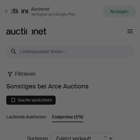
Auctionet
Anzeigen
Schließen
Verfügbar auf Google Play
Auctionet.com
Filtrieren
Sonstiges
Sonstiges bei Arce Auctions
bei
Suche speichern
Arce
Laufende Auktionen
Endpreise
(179)
Auctions
Endpreise
Sortieren