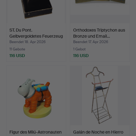
ST. Du Pont.
Orthodoxes Triptychon aus
Gelbvergoldetes Feuerzeug
Bronze und Email…
mit…
Beendet 18. Apr 2026
Beendet 17. Apr 2026
11 Gebote
1 Gebot
116 USD
116 USD
Figur des Milú-Astronauten
Galán de Noche en Hierro