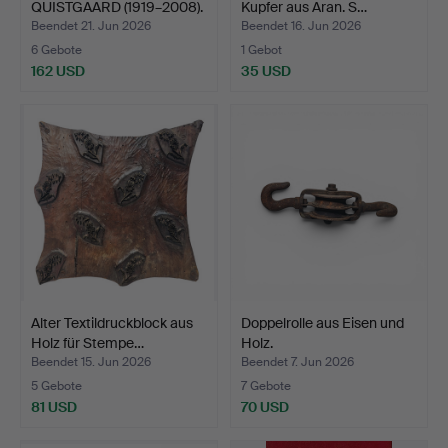
QUISTGAARD (1919–2008).
Kupfer aus Aran. S…
Pfeffe…
Beendet 21. Jun 2026
Beendet 16. Jun 2026
6 Gebote
1 Gebot
162 USD
35 USD
Alter Textildruckblock aus
Doppelrolle aus Eisen und
Holz für Stempe…
Holz.
Beendet 15. Jun 2026
Beendet 7. Jun 2026
5 Gebote
7 Gebote
81 USD
70 USD