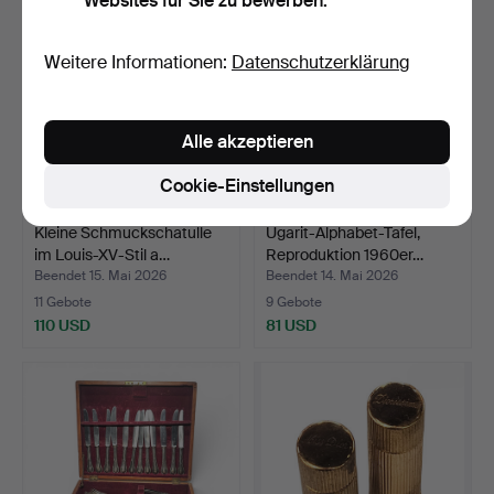
Websites für Sie zu bewerben.
Weitere Informationen:
Datenschutzerklärung
Alle akzeptieren
Cookie-Einstellungen
Kleine Schmuckschatulle
Ugarit-Alphabet-Tafel,
im Louis-XV-Stil a…
Reproduktion 1960er…
Beendet 15. Mai 2026
Beendet 14. Mai 2026
11 Gebote
9 Gebote
110 USD
81 USD