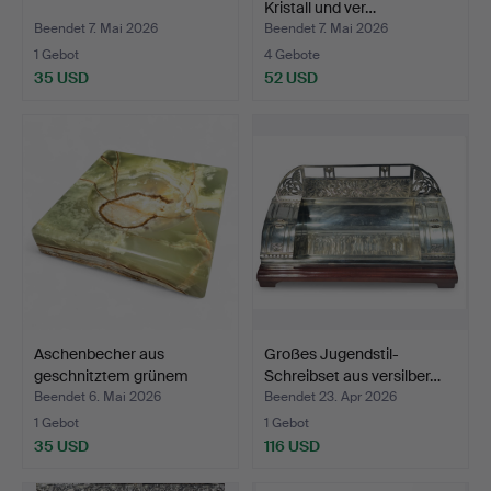
Kristall und ver…
Beendet 7. Mai 2026
Beendet 7. Mai 2026
1 Gebot
4 Gebote
35 USD
52 USD
Aschenbecher aus
Großes Jugendstil-
geschnitztem grünem
Schreibset aus versilber…
Onyx.
Beendet 6. Mai 2026
Beendet 23. Apr 2026
1 Gebot
1 Gebot
35 USD
116 USD