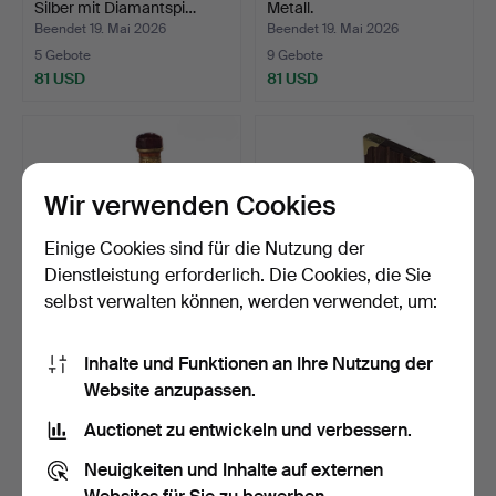
Silber mit Diamantspi…
Metall.
Beendet 19. Mai 2026
Beendet 19. Mai 2026
5 Gebote
9 Gebote
81 USD
81 USD
Wir verwenden Cookies
Einige Cookies sind für die Nutzung der
Dienstleistung erforderlich. Die Cookies, die Sie
selbst verwalten können, werden verwendet, um:
Zwei orientalische
Buchstützen aus Holz und
Inhalte und Funktionen an Ihre Nutzung der
Schnupftabakdosen aus
Metall mit mariti…
Website anzupassen.
G…
Beendet 18. Mai 2026
Beendet 16. Mai 2026
1 Gebot
1 Gebot
Auctionet zu entwickeln und verbessern.
35 USD
35 USD
Neuigkeiten und Inhalte auf externen