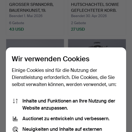
GROSSER SPANKORB,
HUTSCHACHTEL SOWIE
BAUERNKUNST, 19.
GEFLECHTETER KORB.
JAHRHUN…
Beendet 1. Mai 2026
Beendet 30. Apr 2026
6 Gebote
2 Gebote
43 USD
27 USD
Wir verwenden Cookies
Einige Cookies sind für die Nutzung der
Dienstleistung erforderlich. Die Cookies, die Sie
selbst verwalten können, werden verwendet, um:
Inhalte und Funktionen an Ihre Nutzung der
SAMMLUNG KOCKUMS,
WEBER
Website anzupassen.
KAFFEEKANNE,
HOLZKOHLEGRILL.
MILCHKANNE …
Beendet 29. Apr 2026
Beendet 29. Apr 2026
Auctionet zu entwickeln und verbessern.
2 Gebote
7 Gebote
27 USD
53 USD
Neuigkeiten und Inhalte auf externen