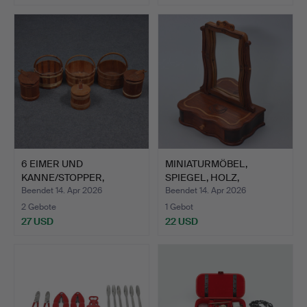
6 EIMER UND
MINIATURMÖBEL,
KANNE/STOPPER,
SPIEGEL, HOLZ,
SCHREINER ÖLAND…
SCHREINER ÖL…
Beendet 14. Apr 2026
Beendet 14. Apr 2026
2 Gebote
1 Gebot
27 USD
22 USD