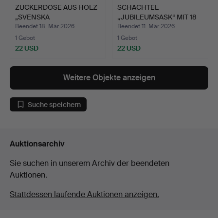
ZUCKERDOSE AUS HOLZ
SCHACHTEL
„SVENSKA
„JUBILEUMSASK“ MIT 18
SUGARFABRIKS …
STREICHHOL…
Beendet 18. Mär 2026
Beendet 11. Mär 2026
1 Gebot
1 Gebot
22 USD
22 USD
Weitere Objekte anzeigen
Suche speichern
Auktionsarchiv
Sie suchen in unserem Archiv der beendeten
Auktionen.
Stattdessen laufende Auktionen anzeigen.