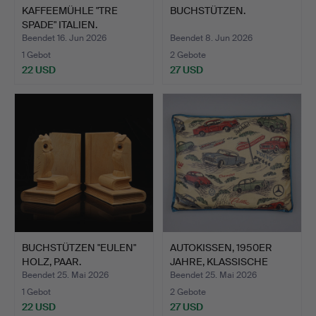
KAFFEEMÜHLE "TRE
BUCHSTÜTZEN.
SPADE" ITALIEN.
Beendet 16. Jun 2026
Beendet 8. Jun 2026
1 Gebot
2 Gebote
22 USD
27 USD
BUCHSTÜTZEN "EULEN"
AUTOKISSEN, 1950ER
HOLZ, PAAR.
JAHRE, KLASSISCHE
AUTOS…
Beendet 25. Mai 2026
Beendet 25. Mai 2026
1 Gebot
2 Gebote
22 USD
27 USD