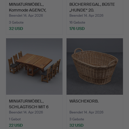
MINIATURMÖBEL,
BÜCHERREGAL, BÜSTE
Kommode AGENCY,
„HUNDE“ 20.
SCHUBLADEN,…
JAHRHUNDERT…
Beendet 14. Apr 2026
Beendet 14. Apr 2026
3 Gebote
16 Gebote
32 USD
176 USD
MINIATURMÖBEL,
WÄSCHEKORB.
SCHLAGTISCH MIT 6
STÜHLEN, …
Beendet 14. Apr 2026
Beendet 14. Apr 2026
1 Gebot
3 Gebote
22 USD
32 USD