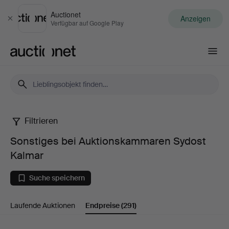
Auctionet
Anzeigen
Schließen
Verfügbar auf Google Play
Auctionet.com
Filtrieren
Sonstiges
Sonstiges bei Auktionskammaren Sydost
bei
Kalmar
Auktionskammaren
Suche speichern
Sydost
Laufende Auktionen
Endpreise
(291)
Kalmar