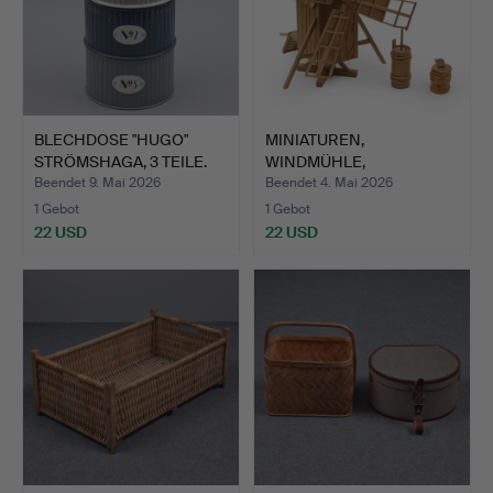
BLECHDOSE "HUGO"
MINIATUREN,
STRÖMSHAGA, 3 TEILE.
WINDMÜHLE,
BUTTERKERN UND STOP…
Beendet 9. Mai 2026
Beendet 4. Mai 2026
1 Gebot
1 Gebot
22 USD
22 USD