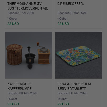
THERMOSKANNE „TV-
2 REISEKOFFER.
JUG“ TERMOVERKEN AB,
JÖNK…
Beendet 1. Apr 2026
Beendet 31. Mär 2026
1 Gebot
1 Gebot
22 USD
22 USD
KAFFEEMÜHLE,
LENA A. LINDEHOLM
KAFFEEPUMPE,
SERVIERTABLETT
GUSSEISERNER MÖR…
„SUMMERJO…
Beendet 30. Mär 2026
Beendet 30. Mär 2026
1 Gebot
1 Gebot
22 USD
22 USD