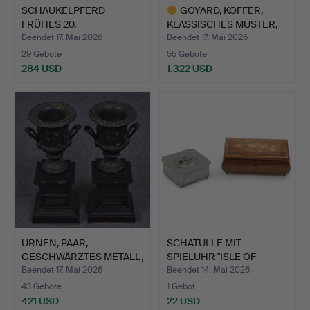
SCHAUKELPFERD
GOYARD, KOFFER,
FRÜHES 20.
KLASSISCHES MUSTER,
JAHRHUNDERT, PROV…
MESSIN…
Beendet 17. Mai 2026
Beendet 17. Mai 2026
29 Gebote
55 Gebote
284 USD
1.322 USD
Ausgewähltes
Objekt
URNEN, PAAR,
SCHATULLE MIT
GESCHWÄRZTES METALL,
SPIELUHR "ISLE OF
SOCKEL A…
CAPRI" ITA…
Beendet 17. Mai 2026
Beendet 14. Mai 2026
43 Gebote
1 Gebot
421 USD
22 USD