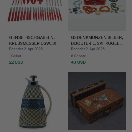
GENSE FISCHGABELN,
GEDENKMÜNZEN SILBER,
KREBSMESSER USW., 31
BIJOUTERIE, SKF KUGEL…
ST…
Beendet 2. Apr 2026
Beendet 2. Apr 2026
1 Gebot
6 Gebote
22 USD
43 USD