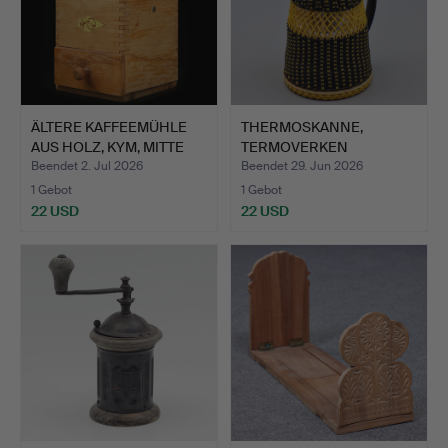
ÄLTERE KAFFEEMÜHLE
THERMOSKANNE,
AUS HOLZ, KYM, MITTE
TERMOVERKEN
DE…
JÖNKÖPING.
Beendet 2. Jul 2026
Beendet 29. Jun 2026
1 Gebot
1 Gebot
22 USD
22 USD