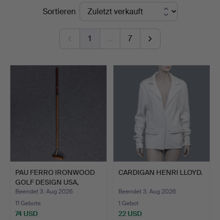
Endpreise
Sortieren
1
…
7
PAU FERRO IRONWOOD
CARDIGAN HENRI LLOYD.
GOLF DESIGN USA,
GOLFSC…
Beendet 3. Aug 2026
Beendet 3. Aug 2026
11 Gebote
1 Gebot
74 USD
22 USD