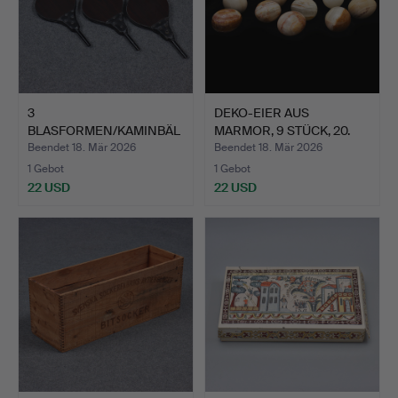
3
DEKO-EIER AUS
BLASFORMEN/KAMINBÄL
MARMOR, 9 STÜCK, 20.
GE (49 cm).
JAHRHUN…
Beendet 18. Mär 2026
Beendet 18. Mär 2026
1 Gebot
1 Gebot
22 USD
22 USD