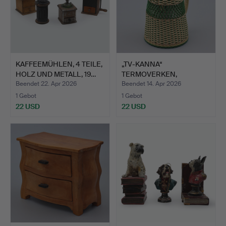
KAFFEEMÜHLEN, 4 TEILE,
„TV-KANNA“
HOLZ UND METALL, 19…
TERMOVERKEN,
JÖNKÖPING, SCHWEDE…
Beendet 22. Apr 2026
Beendet 14. Apr 2026
1 Gebot
1 Gebot
22 USD
22 USD