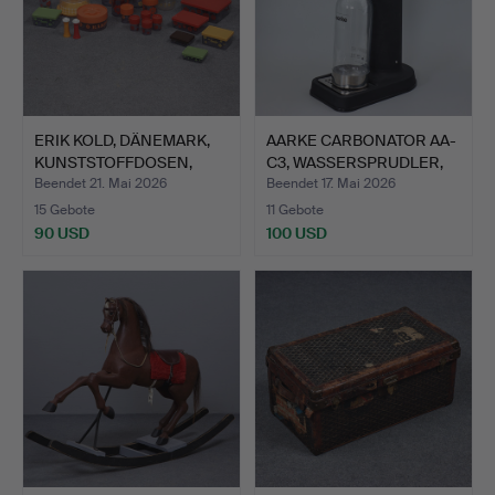
ERIK KOLD, DÄNEMARK,
AARKE CARBONATOR AA-
KUNSTSTOFFDOSEN,
C3, WASSERSPRUDLER,
PAAR…
ZE…
Beendet 21. Mai 2026
Beendet 17. Mai 2026
15 Gebote
11 Gebote
90 USD
100 USD