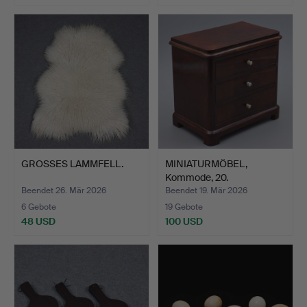
GROSSES LAMMFELL.
MINIATURMÖBEL,
Kommode, 20.
JAHRHUNDERT.
Beendet 26. Mär 2026
Beendet 19. Mär 2026
6 Gebote
19 Gebote
48 USD
100 USD