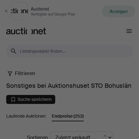
Auctionet
Anzeigen
Schließen
Verfügbar auf Google Play
Auctionet.com
Filtrieren
Sonstiges
Sonstiges bei Auktionshuset STO Bohuslän
bei
Suche speichern
Auktionshuset
Laufende Auktionen
Endpreise
(252)
STO
Bohuslän
Endpreise
Sortieren