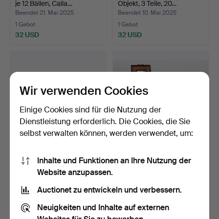
je 12 Bällen, Calla…
Objekt, 3 Teile, 20…
Beendet 21. Mai 2025
Beendet 10. Mai 2025
1 Gebot
1 Gebot
32 USD
32 USD
Wir verwenden Cookies
Einige Cookies sind für die Nutzung der
Dienstleistung erforderlich. Die Cookies, die Sie
selbst verwalten können, werden verwendet, um:
SERVIERTABLETT AUS
PACKUNG ASIATISCHER
Inhalte und Funktionen an Ihre Nutzung der
TEAKHOLZ, 20.
KURIOSITÄTEN, 15 Stück.
Website anzupassen.
Jahrhunde…
Beendet 7. Mai 2025
Beendet 3. Mai 2025
2 Gebote
9 Gebote
Auctionet zu entwickeln und verbessern.
43 USD
101 USD
Neuigkeiten und Inhalte auf externen