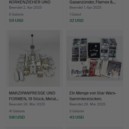
KORKENZIEHER UND
Gasanzünder, Flamex &…
KAPPENÖFFNE…
Beendet 2. Apr 2025
Beendet 1. Apr 2025
6 Gebote
1 Gebot
59 USD
32 USD
MARZIPANPRESSE UND
Ein Menge von Star Wars-
FORMEN, 19 Stück, Metal…
Sammlerstücken.
Beendet 28. Mär 2025
Beendet 28. Mär 2025
41 Gebote
3 Gebote
581 USD
43 USD