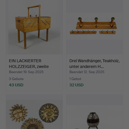
EIN LACKIERTER
Drei Wandhänger, Teakholz,
HOLZZEIGER, zweite
unter anderem H…
Hälfte d…
Beendet 19. Sep 2025
Beendet 12. Sep 2025
3 Gebote
1 Gebot
43 USD
32 USD