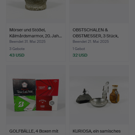
Mörser und Stößel,
OBSTSCHALEN &
Kålmårdsmarmor, 20. Jah…
OBSTMESSER, 3 Stück,
Retro, …
Beendet 31. Mai 2025
Beendet 21. Mai 2025
3 Gebote
1 Gebot
43 USD
32 USD
GOLFBÄLLE, 4 Boxen mit
KURIOSA, ein samisches