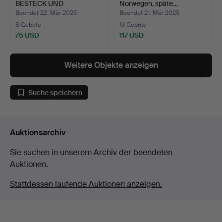
BESTECK UND
Norwegen, späte…
SPRINKLER.
Beendet 22. Mär 2025
Beendet 21. Mär 2025
8 Gebote
13 Gebote
75 USD
117 USD
Weitere Objekte anzeigen
Suche speichern
Auktionsarchiv
Sie suchen in unserem Archiv der beendeten
Auktionen.
Stattdessen laufende Auktionen anzeigen.