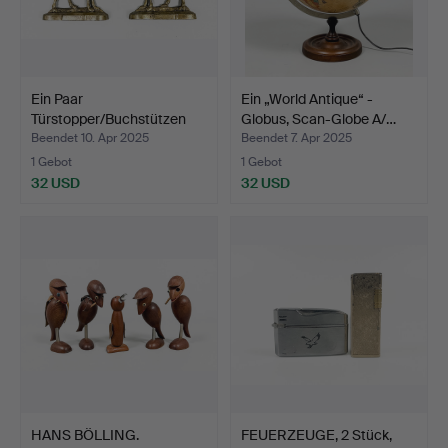
Ein Paar
Ein „World Antique“ -
Türstopper/Buchstützen
Globus, Scan-Globe A/…
aus Messin…
Beendet 10. Apr 2025
Beendet 7. Apr 2025
1 Gebot
1 Gebot
32 USD
32 USD
HANS BÖLLING.
FEUERZEUGE, 2 Stück,