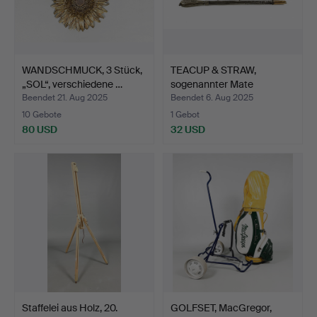
WANDSCHMUCK, 3 Stück,
TEACUP & STRAW,
„SOL“, verschiedene …
sogenannter Mate
Guord/Bom…
Beendet 21. Aug 2025
Beendet 6. Aug 2025
10 Gebote
1 Gebot
80 USD
32 USD
Staffelei aus Holz, 20.
GOLFSET, MacGregor,