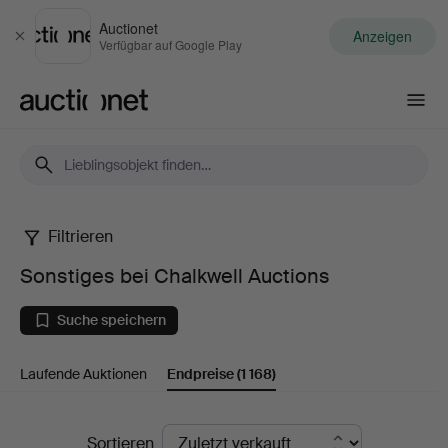
Auctionet
Anzeigen
Schließen
Verfügbar auf Google Play
Auctionet.com
Filtrieren
Sonstiges
Sonstiges bei Chalkwell Auctions
bei
Suche speichern
Chalkwell
Laufende Auktionen
Endpreise
(1 168)
Auctions
Endpreise
Sortieren