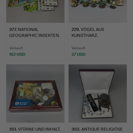
377
.
NATIONAL
229
.
VÖGEL AUS
GEOGRAPHIC INSEKTEN.
KUNSTHARZ.
Verkauft
Verkauft
162 USD
27 USD
351
.
VITRINE UND INHALT.
352
.
ANTIQUE RELIGIÖSE