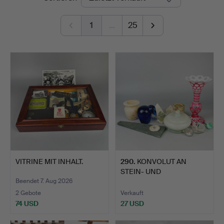
1
…
25
VITRINE MIT INHALT.
290
.
KONVOLUT AN
STEIN- UND
GLASOBJEKTEN.
Beendet 7. Aug 2026
2 Gebote
Verkauft
74 USD
27 USD