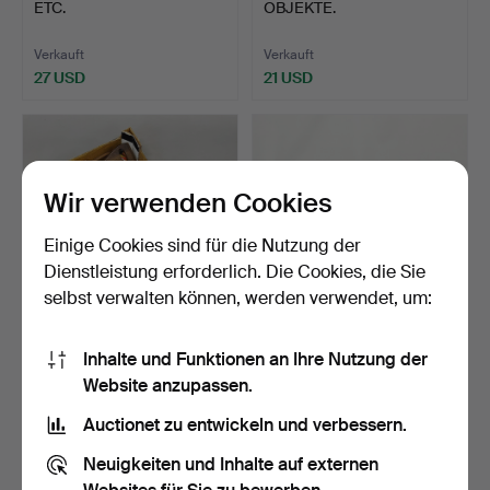
ETC.
OBJEKTE.
Verkauft
Verkauft
27 USD
21 USD
Wir verwenden Cookies
Einige Cookies sind für die Nutzung der
Dienstleistung erforderlich. Die Cookies, die Sie
selbst verwalten können, werden verwendet, um:
214
.
INTERESSANTE
325
.
GEMISCHTE
Inhalte und Funktionen an Ihre Nutzung der
GEGENSTÄNDE.
INTERESSANTE DOSEN.
Website anzupassen.
Verkauft
Verkauft
Auctionet zu entwickeln und verbessern.
21 USD
61 USD
Neuigkeiten und Inhalte auf externen