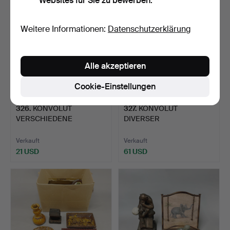
Websites für Sie zu bewerben.
Weitere Informationen:
Datenschutzerklärung
Alle akzeptieren
Cookie-Einstellungen
326
.
KONVOLUT
327
.
KONVOLUT
VERSCHIEDENE
DIVERSER
HOLZGEGENSTÄNDE.
GEGENSTÄNDE.
Verkauft
Verkauft
21 USD
61 USD