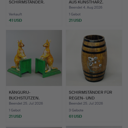
SCHIRMSTÄNDER.
AUS KUNSTHARZ.
Beendet 4. Aug 2026
Verkauft
1 Gebot
41 USD
21 USD
KÄNGURU-
SCHIRMSTÄNDER FÜR
BUCHSTÜTZEN.
REGEN- UND
GEHSTÖCKE IN …
Beendet 25. Jul 2026
Beendet 25. Jul 2026
1 Gebot
3 Gebote
21 USD
61 USD