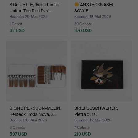
STATUETTE, "Manchester
ANSTECKNASEL
United The Red Devi…
SOWIE
FUNKTIONÄRSABZEICHE
Beendet 20. Mai 2026
Beendet 19. Mai 2026
N, F…
1 Gebot
39 Gebote
32 USD
876 USD
Ausgewähltes
Objekt
SIGNE PERSSON-MELIN.
BRIEFBESCHWERER,
Besteck, Boda Nova, 3…
Pietra dura.
Beendet 18. Mai 2026
Beendet 15. Mai 2026
6 Gebote
7 Gebote
507 USD
210 USD