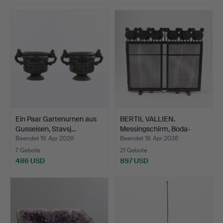
Ein Paar Gartenurnen aus
BERTIL VALLIEN.
Gusseisen, Stavsj…
Messingschirm, Boda-
Schmie…
Beendet 19. Apr 2026
Beendet 19. Apr 2026
7 Gebote
21 Gebote
486 USD
897 USD