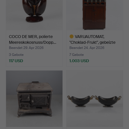
COCO DE MER, polierte
VARUAUTOMAT,
Meereskokosnuss/Dopp…
"Choklad-Frukt", gebeizte
Eic…
Beendet 29. Apr 2026
Beendet 24. Apr 2026
3 Gebote
7 Gebote
117 USD
1.003 USD
Ausgewähltes
Objekt