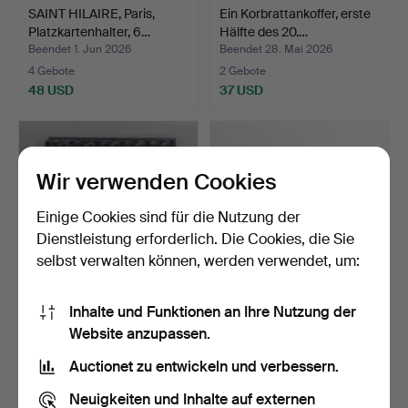
SAINT HILAIRE, Paris,
Ein Korbrattankoffer, erste
Platzkartenhalter, 6…
Hälfte des 20.…
Beendet 1. Jun 2026
Beendet 28. Mai 2026
4 Gebote
2 Gebote
48 USD
37 USD
Wir verwenden Cookies
Einige Cookies sind für die Nutzung der
Dienstleistung erforderlich. Die Cookies, die Sie
selbst verwalten können, werden verwendet, um:
Inhalte und Funktionen an Ihre Nutzung der
ZAUN, 6 Sektionen,
KISSEN, 9 Stück, Firma
Website anzupassen.
Schmiedeeisen, 1940er J…
Svenskt Tenn, Stock…
Beendet 28. Mai 2026
Beendet 28. Mai 2026
Auctionet zu entwickeln und verbessern.
6 Gebote
22 Gebote
211 USD
465 USD
Neuigkeiten und Inhalte auf externen