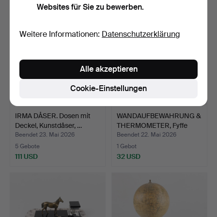
Websites für Sie zu bewerben.
Weitere Informationen:
Datenschutzerklärung
Alle akzeptieren
Cookie-Einstellungen
IRMA DÅSER. Dosen mit
WANDAUFBEWAHRUNG &
Deckel, Kunstdåser, …
THERMOMETER, Fyffe
Bana…
Beendet 23. Mai 2026
Beendet 22. Mai 2026
5 Gebote
1 Gebot
111 USD
32 USD