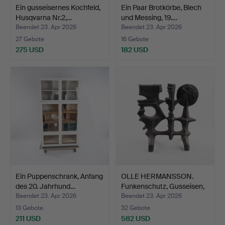
Ein gusseisernes Kochfeld,
Ein Paar Brotkörbe, Blech
Husqvarna Nr.2,…
und Messing, 19.…
Beendet 23. Apr 2026
Beendet 23. Apr 2026
27 Gebote
16 Gebote
275 USD
182 USD
Ein Puppenschrank, Anfang
OLLE HERMANSSON.
des 20. Jahrhund…
Funkenschutz, Gusseisen,
…
Beendet 23. Apr 2026
Beendet 23. Apr 2026
13 Gebote
32 Gebote
211 USD
582 USD