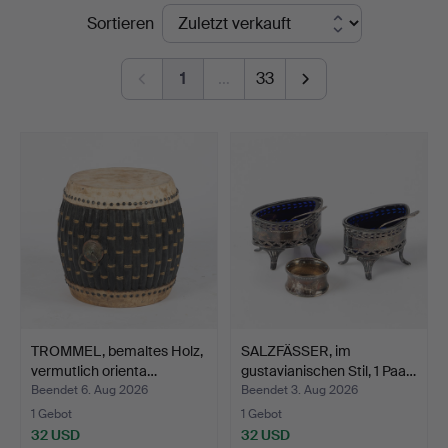
Endpreise
Sortieren
1
…
33
TROMMEL, bemaltes Holz,
SALZFÄSSER, im
vermutlich orienta…
gustavianischen Stil, 1 Paa…
Beendet 6. Aug 2026
Beendet 3. Aug 2026
1 Gebot
1 Gebot
32 USD
32 USD