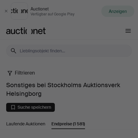
Auctionet
Anzeigen
Schließen
Verfügbar auf Google Play
Auctionet.com
Filtrieren
Sonstiges
Sonstiges bei Stockholms Auktionsverk
bei
Helsingborg
Stockholms
Suche speichern
Auktionsverk
Laufende Auktionen
Endpreise
(1 581)
Helsingborg