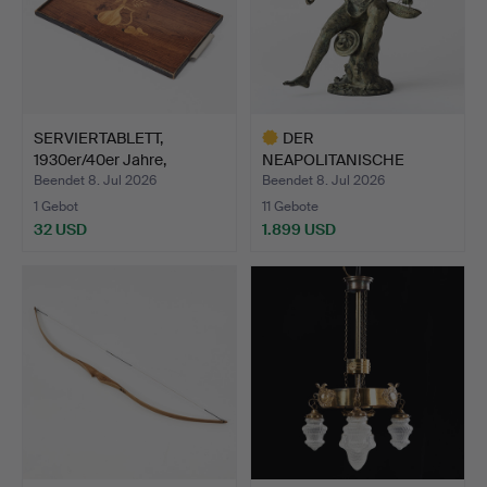
SERVIERTABLETT,
DER
1930er/40er Jahre,
NEAPOLITANISCHE
Mjölbyi…
FISCHER, Italien Ende …
Beendet 8. Jul 2026
Beendet 8. Jul 2026
1 Gebot
11 Gebote
32 USD
1.899 USD
Ausgewähltes
Objekt