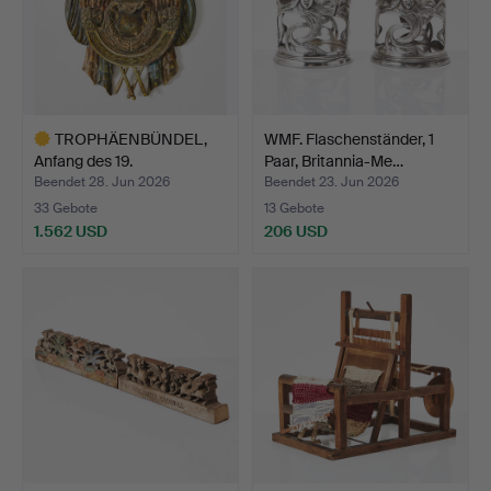
TROPHÄENBÜNDEL,
WMF. Flaschenständer, 1
Anfang des 19.
Paar, Britannia-Me…
Jahrhundert…
Beendet 28. Jun 2026
Beendet 23. Jun 2026
33 Gebote
13 Gebote
1.562 USD
206 USD
Ausgewähltes
Objekt