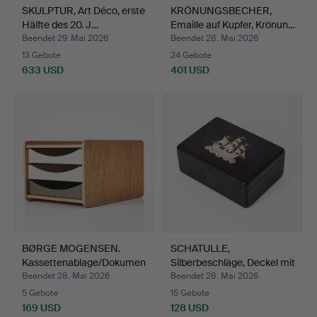
SKULPTUR, Art Déco, erste
KRÖNUNGSBECHER,
Hälfte des 20. J…
Emaille auf Kupfer, Krönun…
Beendet 29. Mai 2026
Beendet 28. Mai 2026
13 Gebote
24 Gebote
633 USD
401 USD
BØRGE MOGENSEN.
SCHATULLE,
Kassettenablage/Dokumen
Silberbeschläge, Deckel mit
ten…
Mot…
Beendet 28. Mai 2026
Beendet 28. Mai 2026
5 Gebote
15 Gebote
169 USD
128 USD