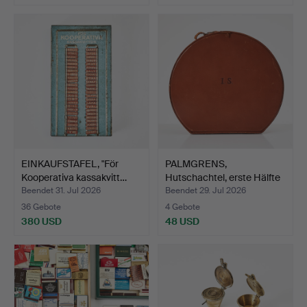
EINKAUFSTAFEL, "För
PALMGRENS,
Kooperativa kassakvitt…
Hutschachtel, erste Hälfte
des …
Beendet 31. Jul 2026
Beendet 29. Jul 2026
36 Gebote
4 Gebote
380 USD
48 USD