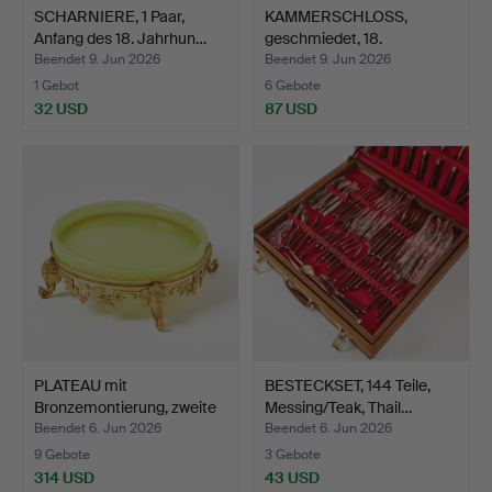
SCHARNIERE, 1 Paar,
KAMMERSCHLOSS,
Anfang des 18. Jahrhun…
geschmiedet, 18.
Jahrhunder…
Beendet 9. Jun 2026
Beendet 9. Jun 2026
1 Gebot
6 Gebote
32 USD
87 USD
PLATEAU mit
BESTECKSET, 144 Teile,
Bronzemontierung, zweite
Messing/Teak, Thail…
Hälft…
Beendet 6. Jun 2026
Beendet 6. Jun 2026
9 Gebote
3 Gebote
314 USD
43 USD