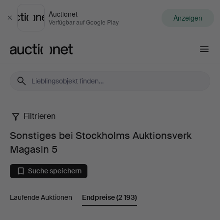
Auctionet
Anzeigen
Schließen
Verfügbar auf Google Play
Auctionet.com
Filtrieren
Sonstiges
Sonstiges bei Stockholms Auktionsverk
bei
Magasin 5
Stockholms
Suche speichern
Auktionsverk
Laufende Auktionen
Endpreise
(2 193)
Magasin