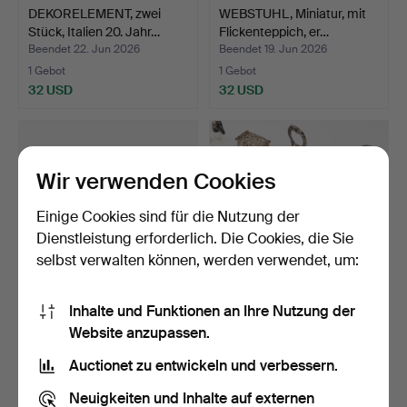
DEKORELEMENT, zwei
WEBSTUHL, Miniatur, mit
Stück, Italien 20. Jahr…
Flickenteppich, er…
Beendet 22. Jun 2026
Beendet 19. Jun 2026
1 Gebot
1 Gebot
32 USD
32 USD
Wir verwenden Cookies
Einige Cookies sind für die Nutzung der
Dienstleistung erforderlich. Die Cookies, die Sie
selbst verwalten können, werden verwendet, um:
Inhalte und Funktionen an Ihre Nutzung der
MASERHOLZSCHALE,
KURIOSA, u.a. mit
Website anzupassen.
Holz, monogrammsigniert
Zinnsoldaten,
O…
Taschenmes…
Beendet 19. Jun 2026
Beendet 15. Jun 2026
Auctionet zu entwickeln und verbessern.
8 Gebote
9 Gebote
117 USD
169 USD
Neuigkeiten und Inhalte auf externen