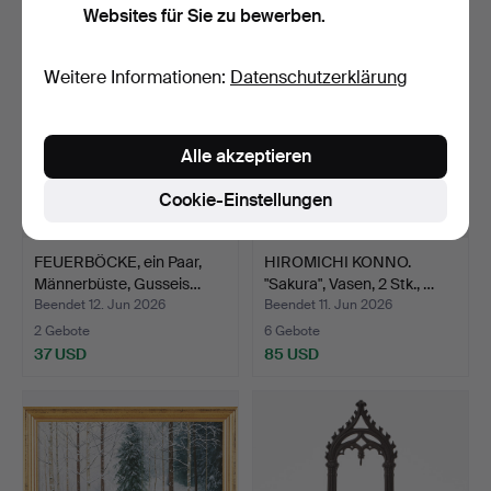
Websites für Sie zu bewerben.
Weitere Informationen:
Datenschutzerklärung
Alle akzeptieren
Cookie-Einstellungen
FEUERBÖCKE, ein Paar,
HIROMICHI KONNO.
Männerbüste, Gusseis…
"Sakura", Vasen, 2 Stk., …
Beendet 12. Jun 2026
Beendet 11. Jun 2026
2 Gebote
6 Gebote
37 USD
85 USD