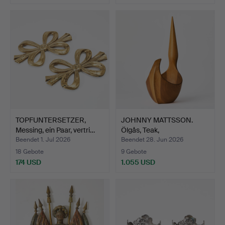
TOPFUNTERSETZER,
JOHNNY MATTSSON.
Messing, ein Paar, vertri…
Ölgås, Teak,
ungewöhnlich…
Beendet 1. Jul 2026
Beendet 28. Jun 2026
18 Gebote
9 Gebote
174 USD
1.055 USD