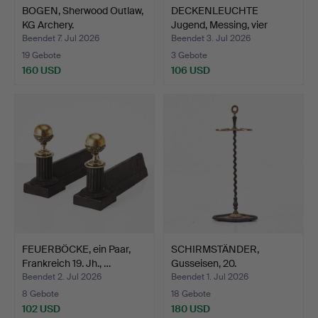
BOGEN, Sherwood Outlaw,
DECKENLEUCHTE
KG Archery.
Jugend, Messing, vier
Lichtp…
Beendet 7. Jul 2026
Beendet 3. Jul 2026
19 Gebote
3 Gebote
160 USD
106 USD
FEUERBÖCKE, ein Paar,
SCHIRMSTÄNDER,
Frankreich 19. Jh., …
Gusseisen, 20.
Jahrhundert.
Beendet 2. Jul 2026
Beendet 1. Jul 2026
8 Gebote
18 Gebote
102 USD
180 USD