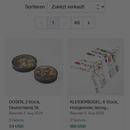
Endpreise
Sortieren
5
1
…
46
DOSEN, 2 Stück,
KLEIDERBÜGEL, 6 Stück,
Deutschland, 19.
Holzgestelle, bezog…
Jahrhunde…
Beendet 5. Aug 2026
Beendet 5. Aug 2026
6 Gebote
17 Gebote
59 USD
186 USD