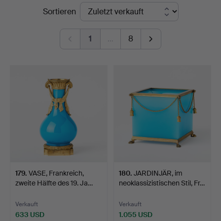
Endpreise
Sortieren
Art
1
…
8
179
.
VASE, Frankreich,
180
.
JARDINJÄR, im
zweite Hälfte des 19. Ja…
neoklassizistischen Stil, Fr…
Verkauft
Verkauft
633 USD
1.055 USD