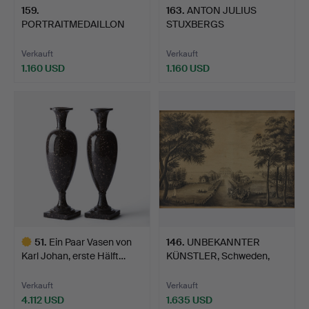
159
.
163
.
ANTON JULIUS
PORTRAITMEDAILLON
STUXBERGS
AUS DEN KOLLEKTIONEN
SEEMANNSTRUHE AUS
VON…
D…
Verkauft
Verkauft
1.160 USD
1.160 USD
51
.
Ein Paar Vasen von
146
.
UNBEKANNTER
Karl Johan, erste Hälft…
KÜNSTLER, Schweden,
erstes Vie…
Verkauft
Verkauft
4.112 USD
1.635 USD