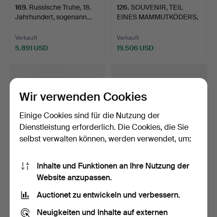
169
.
Russische Truhe, 18.
126
.
SOUVENIR, TEIL
Jahrhundert, sogenann…
EINES MAMMUTKÖDERS,
DER WÄH…
Verkauft
Verkauft
5.891 USD
19.506 USD
Wir verwenden Cookies
Einige Cookies sind für die Nutzung der
Dienstleistung erforderlich. Die Cookies, die Sie
selbst verwalten können, werden verwendet, um:
Inhalte und Funktionen an Ihre Nutzung der
190
.
ZWEI
158
.
GEDENKTAFEL UND
Website anzupassen.
EMAILSCHILDER VON
GIPSMEDAILLON MIT
LOUIS PALANDERS VEG…
PORTRÄTS…
Auctionet zu entwickeln und verbessern.
Verkauft
Verkauft
1.477 USD
359 USD
Neuigkeiten und Inhalte auf externen