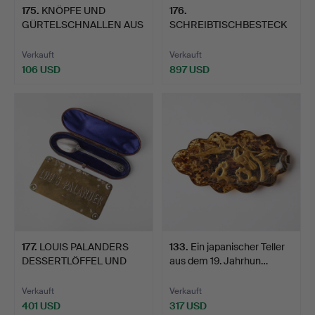
175
.
KNÖPFE UND
176
.
GÜRTELSCHNALLEN AUS
SCHREIBTISCHBESTECK
UNIFORM FÜR…
VON LOUIS PALANDER'S
F…
Verkauft
Verkauft
106 USD
897 USD
177
.
LOUIS PALANDERS
133
.
Ein japanischer Teller
DESSERTLÖFFEL UND
aus dem 19. Jahrhun…
NAMENSSC…
Verkauft
Verkauft
401 USD
317 USD