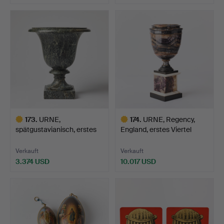
173
.
URNE,
174
.
URNE, Regency,
spätgustavianisch, erstes
England, erstes Viertel
Viertel de…
des…
Verkauft
Verkauft
3.374 USD
10.017 USD
Ausgewähltes
Ausgewähltes
Objekt
Objekt