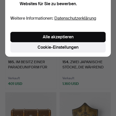
Websites für Sie zu bewerben.
Weitere Informationen:
Datenschutzerklärung
Alle akzeptieren
Cookie-Einstellungen
185
.
IM BESITZ EINER
154
.
ZWEI JAPANISCHE
PARADEUNIFORM FÜR
STÖCKE, DIE WÄHREND
MARINEOF…
DER VE…
Verkauft
Verkauft
401 USD
1.160 USD