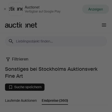
Auctionet
Anzeigen
Schließen
Verfügbar auf Google Play
Auctionet.com
Filtrieren
Sonstiges
Sonstiges bei Stockholms Auktionsverk
bei
Fine Art
Stockholms
Suche speichern
Auktionsverk
Laufende Auktionen
Endpreise
(360)
Fine