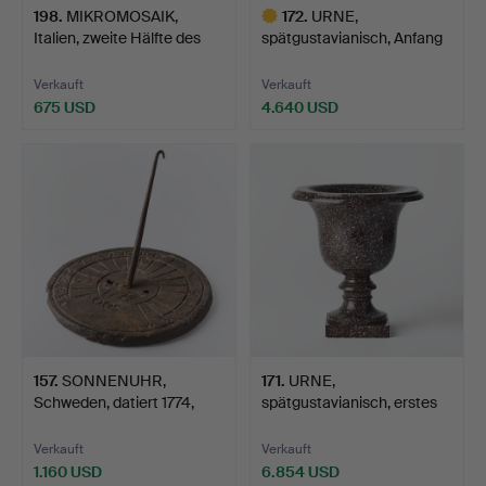
198
.
MIKROMOSAIK,
172
.
URNE,
Italien, zweite Hälfte des
spätgustavianisch, Anfang
19…
des 19. Ja…
Verkauft
Verkauft
675 USD
4.640 USD
Ausgewähltes
Objekt
157
.
SONNENUHR,
171
.
URNE,
Schweden, datiert 1774,
spätgustavianisch, erstes
Gusseis…
Viertel de…
Verkauft
Verkauft
1.160 USD
6.854 USD