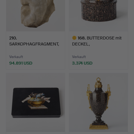
210
.
168
.
BUTTERDOSE mit
SARKOPHAGFRAGMENT,
DECKEL,
römisch, 2.-3. Jahrhund…
spätgustavianisch, …
Verkauft
Verkauft
94.891 USD
3.374 USD
Ausgewähltes
Objekt