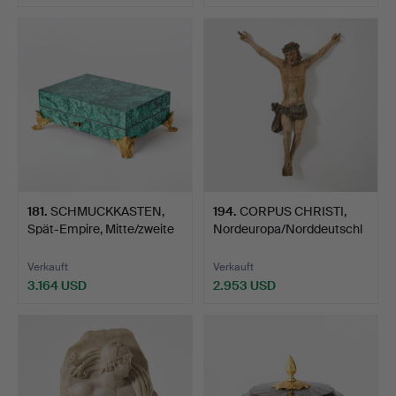
Ausgewähltes
Objekt
181
.
SCHMUCKKASTEN,
194
.
CORPUS CHRISTI,
Spät-Empire, Mitte/zweite
Nordeuropa/Norddeutschl
H…
and…
Verkauft
Verkauft
3.164 USD
2.953 USD