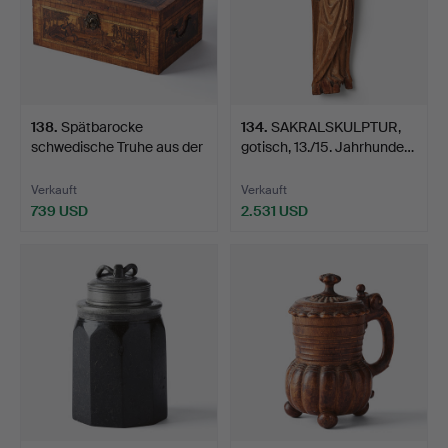
138
.
Spätbarocke
134
.
SAKRALSKULPTUR,
schwedische Truhe aus der
gotisch, 13./15. Jahrhunde…
erst…
Verkauft
Verkauft
739 USD
2.531 USD